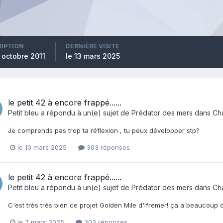
RIPTION
DERNIÈRE VISITE
 octobre 2011
le 13 mars 2025
le petit 42 à encore frappé......
Petit bleu
a répondu à un(e) sujet de
Prédator des mers
dans
Ch
Je comprends pas trop ta réflexion , tu peux développer stp?
le 10 mars 2025
303 réponses
le petit 42 à encore frappé......
Petit bleu
a répondu à un(e) sujet de
Prédator des mers
dans
Ch
C'est très très bien ce projet Golden Mile d'Ifremer! ça a beaucoup 
le 7 mars 2025
303 réponses