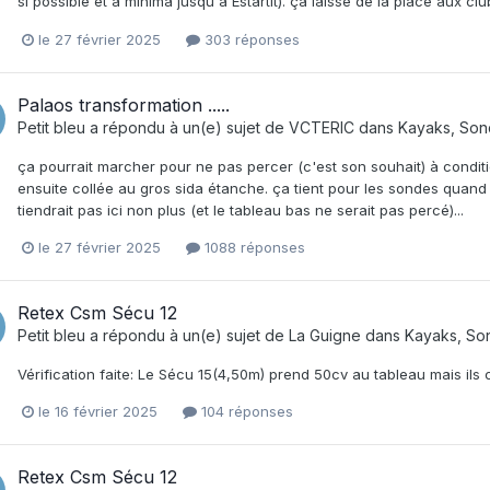
si possible et à minima jusqu'à Estartit). ça laisse de la place aux c
le 27 février 2025
303 réponses
Palaos transformation .....
Petit bleu
a répondu à un(e) sujet de
VCTERIC
dans
Kayaks, Son
ça pourrait marcher pour ne pas percer (c'est son souhait) à condition
ensuite collée au gros sida étanche. ça tient pour les sondes quand
tiendrait pas ici non plus (et le tableau bas ne serait pas percé)...
le 27 février 2025
1088 réponses
Retex Csm Sécu 12
Petit bleu
a répondu à un(e) sujet de
La Guigne
dans
Kayaks, So
Vérification faite: Le Sécu 15(4,50m) prend 50cv au tableau mais ils c
le 16 février 2025
104 réponses
Retex Csm Sécu 12