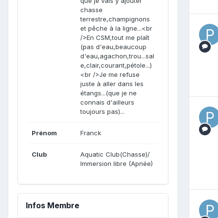
que je vais y ajouter
chasse
terrestre,champignons
et pêche à la ligne...<br
/>En CSM,tout me plaît
(pas d'eau,beaucoup
d'eau,agachon,trou...sal
e,clair,courant,pétole...)
<br />Je me refuse
juste à aller dans les
étangs...(que je ne
connais d'ailleurs
toujours pas)...
Prénom
Franck
Club
Aquatic Club(Chasse)/
Immersion libre (Apnée)
Infos Membre