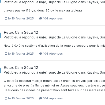
Petit bleu
a répondu à un(e) sujet de
La Guigne
dans
Kayaks, So
J'avais pas vérifié ça...donc 30 cv, le max au tableau.
le 16 février 2025
104 réponses
Retex Csm Sécu 12
Petit bleu
a répondu à un(e) sujet de
La Guigne
dans
Kayaks, So
Note à 0.40 le système d'utilisation de la roue de secours pour la m
le 16 février 2025
104 réponses
Retex Csm Sécu 12
Petit bleu
a répondu à un(e) sujet de
La Guigne
dans
Kayaks, So
C'est très costaud mais je trouve assez cher. Tu en vois parfois pa
ai vu une de près (la 5m de mémoire). Assez spacieux, carène moyen
Beaucoup des vidéos de présentation sont faites sur des mers ressem
le 16 février 2025
104 réponses