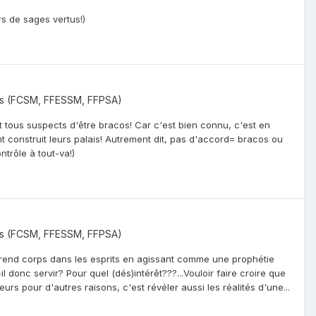
rs de sages vertus!)
ns (FCSM, FFESSM, FFPSA)
t tous suspects d'être bracos! Car c'est bien connu, c'est en
nt construit leurs palais! Autrement dit, pas d'accord= bracos ou
ntrôle à tout-va!)
ns (FCSM, FFESSM, FFPSA)
 prend corps dans les esprits en agissant comme une prophétie
l donc servir? Pour quel (dés)intérêt???...Vouloir faire croire que
urs pour d'autres raisons, c'est révéler aussi les réalités d'une...