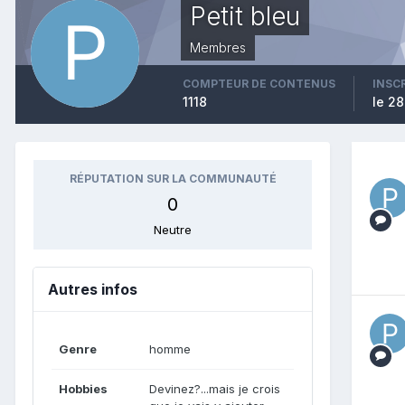
Petit bleu
Membres
COMPTEUR DE CONTENUS
INSC
1118
le 28
RÉPUTATION SUR LA COMMUNAUTÉ
0
Neutre
Autres infos
Genre
homme
Hobbies
Devinez?...mais je crois