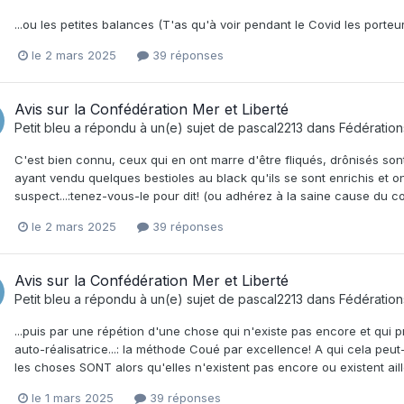
...ou les petites balances (T'as qu'à voir pendant le Covid les porteu
le 2 mars 2025
39 réponses
Avis sur la Confédération Mer et Liberté
Petit bleu
a répondu à un(e) sujet de
pascal2213
dans
Fédératio
C'est bien connu, ceux qui en ont marre d'être fliqués, drônisés son
ayant vendu quelques bestioles au black qu'ils se sont enrichis et o
suspect...:tenez-vous-le pour dit! (ou adhérez à la saine cause du co
le 2 mars 2025
39 réponses
Avis sur la Confédération Mer et Liberté
Petit bleu
a répondu à un(e) sujet de
pascal2213
dans
Fédératio
...puis par une répétion d'une chose qui n'existe pas encore et qui
auto-réalisatrice...: la méthode Coué par excellence! A qui cela peut-i
les choses SONT alors qu'elles n'existent pas encore ou existent aille
le 1 mars 2025
39 réponses