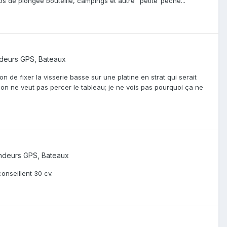
lubs de plongée bouteille, campings et autre "petite"pêche...
deurs GPS, Bateaux
 de fixer la visserie basse sur une platine en strat qui serait
 on ne veut pas percer le tableau; je ne vois pas pourquoi ça ne
ndeurs GPS, Bateaux
onseillent 30 cv.