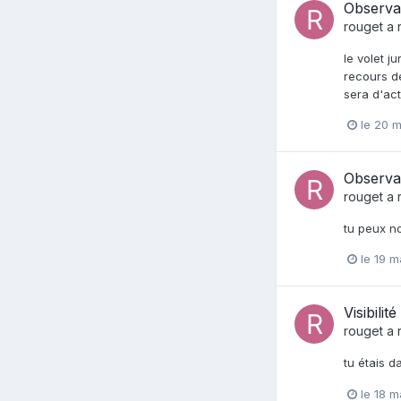
Observa
rouget
a 
le volet j
recours d
sera d'act
le 20 m
Observa
rouget
a 
tu peux no
le 19 m
Visibilit
rouget
a 
tu étais 
le 18 m