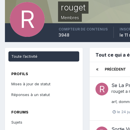
rouget
Membres
COMPTEUR DE CONTENUS
INSC
3948
le 11
Tout ce qui a 
Toute l’activité
PRÉCÉDENT
PROFILS
Mises à jour de statut
Se La P
rouget
a 
Réponses à un statut
arf, domma
le 24 j
FORUMS
Sujets
Sortie V