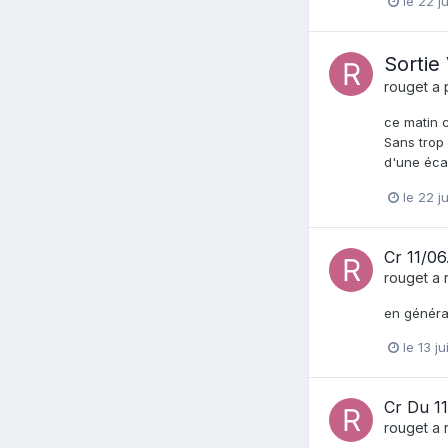
le 22 j
Sortie
rouget
a 
ce matin c
Sans trop 
d'une écai
le 22 j
Cr 11/06.
rouget
a 
en général
le 13 j
Cr Du 1
rouget
a 