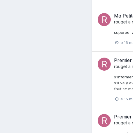
Ma Petit
rouget
a 
superbe :
le 16 m
Premier 
rouget
a 
s'informer
s'il va y 
faut se me
le 15 m
Premier 
rouget
a 