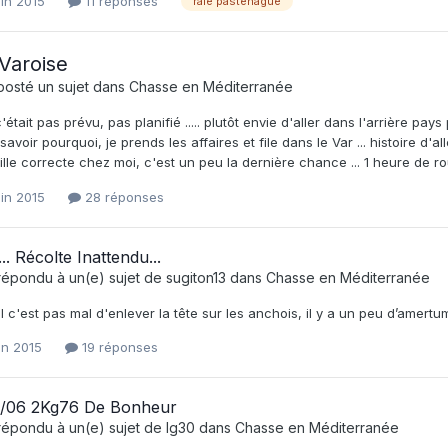
uin 2015
11 réponses
raie pastenague
 Varoise
posté un sujet dans
Chasse en Méditerranée
'était pas prévu, pas planifié ..... plutôt envie d'aller dans l'arrière pa
savoir pourquoi, je prends les affaires et file dans le Var ... histoire d'
lle correcte chez moi, c'est un peu la dernière chance ... 1 heure de rou
uin 2015
28 réponses
.. Récolte Inattendu...
répondu à un(e) sujet de
sugiton13
dans
Chasse en Méditerranée
 c'est pas mal d'enlever la tête sur les anchois, il y a un peu d’amertum
uin 2015
19 réponses
1/06 2Kg76 De Bonheur
répondu à un(e) sujet de
lg30
dans
Chasse en Méditerranée