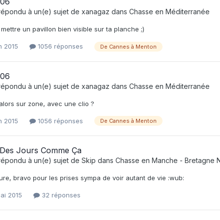
é 06
répondu à un(e) sujet de
xanagaz
dans
Chasse en Méditerranée
 mettre un pavillon bien visible sur ta planche ;)
in 2015
1056 réponses
De Cannes à Menton
é 06
répondu à un(e) sujet de
xanagaz
dans
Chasse en Méditerranée
i alors sur zone, avec une clio ?
in 2015
1056 réponses
De Cannes à Menton
te Des Jours Comme Ça
répondu à un(e) sujet de
Skip
dans
Chasse en Manche - Bretagne 
ture, bravo pour les prises sympa de voir autant de vie :wub:
ai 2015
32 réponses