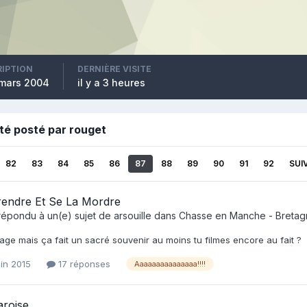
RIPTION
DERNIÈRE VISITE
 mars 2004
il y a 3 heures
été posté par rouget
82
83
84
85
86
87
88
89
90
91
92
SUI
rendre Et Se La Mordre
répondu à un(e) sujet de
arsouille
dans
Chasse en Manche - Bretag
ge mais ça fait un sacré souvenir au moins tu filmes encore au fait ?
uin 2015
17 réponses
Aaaaaaaaaaaaaaa!!!!
aroise