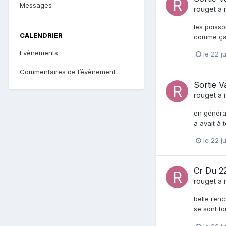
Messages
rouget
a 
les poisso
CALENDRIER
comme ça
Évènements
le 22 j
Commentaires de l’évènement
Sortie V
rouget
a 
en général
a avait à 
le 22 j
Cr Du 2
rouget
a 
belle renc
se sont t