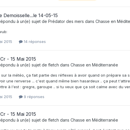
e Demoisselle...le 14-05-15
répondu à un(e) sujet de
Prédator des mers
dans
Chasse en Médit
wub:
ai 2015
14 réponses
Cr - 15 Mai 2015
répondu à un(e) sujet de
fletch
dans
Chasse en Méditerranée
 sur la météo, ça fait partie des réflexes à avoir quand on prépare sa so
avoir une renverse ... c'est quand même bien hasardeux .. ça peut t'attir
ttre à l'est : gregre, garoupe .. si tu veux que ça soit calme avec du vent 
ai 2015
9 réponses
Cr - 15 Mai 2015
répondu à un(e) sujet de
fletch
dans
Chasse en Méditerranée