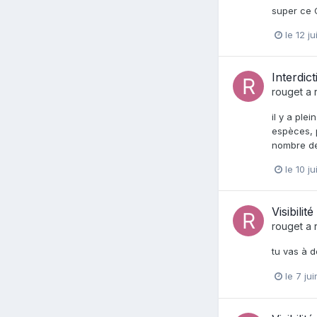
super ce C
le 12 j
Interdic
rouget
a 
il y a ple
espèces, p
nombre des
le 10 j
Visibilit
rouget
a 
tu vas à d
le 7 ju