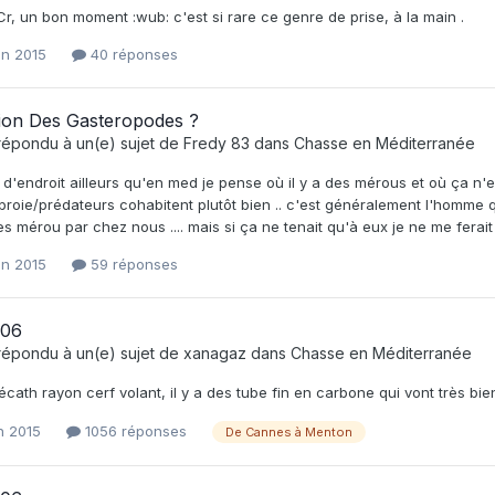
r, un bon moment :wub: c'est si rare ce genre de prise, à la main .
uin 2015
40 réponses
tion Des Gasteropodes ?
répondu à un(e) sujet de
Fredy 83
dans
Chasse en Méditerranée
in d'endroit ailleurs qu'en med je pense où il y a des mérous et où ça 
roie/prédateurs cohabitent plutôt bien .. c'est généralement l'homme qui
 mérou par chez nous .... mais si ça ne tenait qu'à eux je ne me ferait
uin 2015
59 réponses
é 06
répondu à un(e) sujet de
xanagaz
dans
Chasse en Méditerranée
écath rayon cerf volant, il y a des tube fin en carbone qui vont très bien
in 2015
1056 réponses
De Cannes à Menton