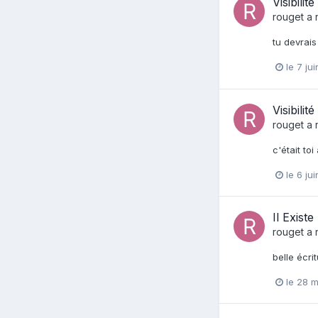
Visibilit
rouget
a 
tu devrais
le 7 ju
Visibilit
rouget
a 
c'était to
le 6 ju
Il Exis
rouget
a 
belle écri
le 28 m