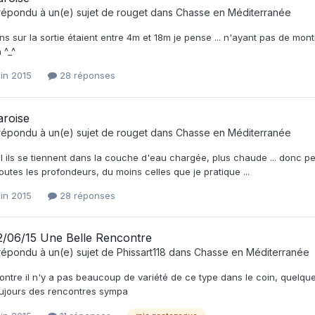
répondu à un(e) sujet de
rouget
dans
Chasse en Méditerranée
ns sur la sortie étaient entre 4m et 18m je pense ... n'ayant pas de montr
 ^_^
uin 2015
28 réponses
aroise
répondu à un(e) sujet de
rouget
dans
Chasse en Méditerranée
 ils se tiennent dans la couche d'eau chargée, plus chaude ... donc peut
toutes les profondeurs, du moins celles que je pratique ...
uin 2015
28 réponses
2/06/15 Une Belle Rencontre
répondu à un(e) sujet de
Phissart118
dans
Chasse en Méditerranée
ontre il n'y a pas beaucoup de variété de ce type dans le coin, quelque
oujours des rencontres sympa