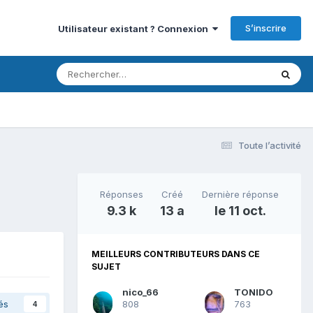
S’inscrire
Utilisateur existant ? Connexion
Toute l’activité
Réponses
Créé
Dernière réponse
9.3 k
13 a
le 11 oct.
MEILLEURS CONTRIBUTEURS DANS CE
SUJET
nico_66
TONIDO
és
808
763
4