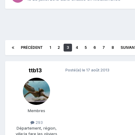
PRÉCÉDENT
1
2
3
4
5
6
7
8
SUIVAN
ttb13
Posté(e)
le 17 août 2013
Membres
293
Département, région,
ville:
la fare les oliviers