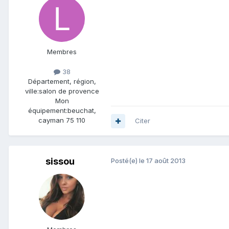
Membres
38
Département, région,
ville:
salon de provence
Mon
équipement:
beuchat,
cayman 75 110
Citer
sissou
Posté(e)
le 17 août 2013