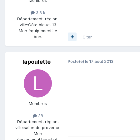
Membres
3.8 k
Département, région,
ville:
Côte bleue, 13
Mon équipement:
Le
bon.
Citer
lapoulette
Posté(e)
le 17 août 2013
Membres
38
Département, région,
ville:
salon de provence
Mon
équipement:
beuchat,