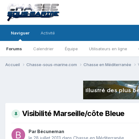
Naviguer
Activité
Forums
Calendrier
Équipe
Utilisateurs en ligne
Accueil
Chasse-sous-marine.com
Chasse en Méditerranée
Visibilité Marseille/côte Bleue
Par
Bécuneman
le 28 juillet 2013
dans
Chasse en Méditerranée