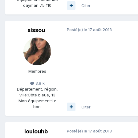
cayman 75 110
Citer
sissou
Posté(e)
le 17 août 2013
Membres
3.8 k
Département, région,
ville:
Côte bleue, 13
Mon équipement:
Le
bon.
Citer
loulouhb
Posté(e)
le 17 août 2013