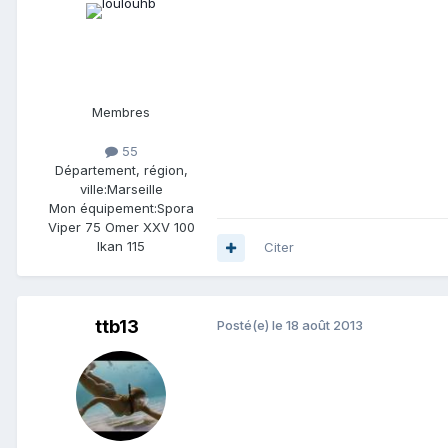
Membres
55
Département, région,
ville:
Marseille
Mon équipement:
Spora
Viper 75 Omer XXV 100
Ikan 115
Citer
ttb13
Posté(e)
le 18 août 2013