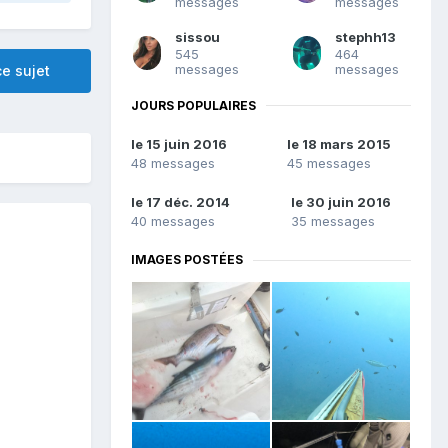
messages
messages
sissou
stephh13
545
464
messages
messages
e sujet
JOURS POPULAIRES
le 15 juin 2016
le 18 mars 2015
48 messages
45 messages
le 17 déc. 2014
le 30 juin 2016
40 messages
35 messages
IMAGES POSTÉES