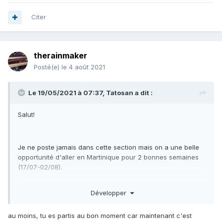
Citer
therainmaker
Posté(e)
le 4 août 2021
Le 19/05/2021 à 07:37,
Tatosan
a dit :
Salut!
Je ne poste jamais dans cette section mais on a une belle
opportunité d'aller en Martinique pour 2 bonnes semaines
(17/07-02/08).
On est logé chez une amie à Rivière Pilote.
Développer
Reste juste quelques trucs à caler : il y aurait un gars du
fofo qui aurait une bagnole à louer pas cher? (si ça peut
au moins, tu es partis au bon moment car maintenant c'est
aider un gars plutôt qu'un gros loueur qui n'a pas besoin de