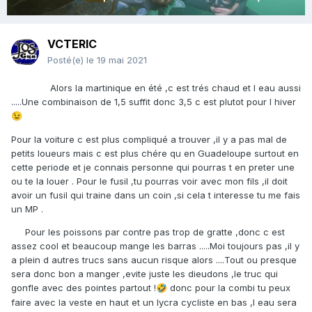
VCTERIC
Posté(e)
le 19 mai 2021
Alors la martinique en été ,c est trés chaud et l eau aussi
.....Une combinaison de 1,5 suffit donc 3,5 c est plutot pour l hiver
😉
Pour la voiture c est plus compliqué a trouver ,il y a pas mal de
petits loueurs mais c est plus chére qu en Guadeloupe surtout en
cette periode et je connais personne qui pourras t en preter une
ou te la louer . Pour le fusil ,tu pourras voir avec mon fils ,il doit
avoir un fusil qui traine dans un coin ,si cela t interesse tu me fais
un MP .
Pour les poissons par contre pas trop de gratte ,donc c est
assez cool et beaucoup mange les barras .....Moi toujours pas ,il y
a plein d autres trucs sans aucun risque alors ....Tout ou presque
sera donc bon a manger ,evite juste les dieudons ,le truc qui
gonfle avec des pointes partout !
donc pour la combi tu peux
🤣
faire avec la veste en haut et un lycra cycliste en bas ,l eau sera