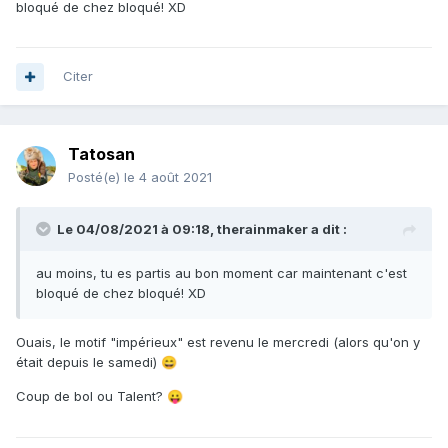
bloqué de chez bloqué! XD
notre fric
)
😄
Je ne demande pas d'accès sur un bateau pour chasser
(ma condition apnée n'est pas du tout au top
, dernière
😄
Citer
mise à l'eau en décembre, pas d'entrainement cause tout
est fermé... mais balleck, juste pour le plaisir quoi)
, mais si
quelqu'un a du matos en rabe, fusil notamment, j'ai ma
combi de 3.5 (que j'utilisais en piscine à l'époque...) c'est
Tatosan
suffisant?
Posté(e)
le 4 août 2021
Des poissons à éviter? Protégés ou dangereux?
Le 04/08/2021 à 09:18,
therainmaker
a dit :
Si le gars a besoin de trucs particuliers venant de métro et
que ça lui une coûte une burne en frais de port, qu'il
au moins, tu es partis au bon moment car maintenant c'est
n'hésite pas, service pour service quoi
😉
bloqué de chez bloqué! XD
Enfin voilà quoi, s'il y a des trucs à savoir, des coins à éviter
ou à voir absolument, je prends toute information
🙂
Ouais, le motif "impérieux" est revenu le mercredi (alors qu'on y
était depuis le samedi)
😄
Coup de bol ou Talent?
Merci!
😛