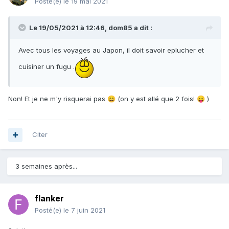
Posté(e)
le 19 mai 2021
Le 19/05/2021 à 12:46,
dom85
a dit :
Avec tous les voyages au Japon, il doit savoir eplucher et
cuisiner un fugu .
Non! Et je ne m'y risquerai pas
(on y est allé que 2 fois!
)
😄
😛
Citer
3 semaines après...
flanker
Posté(e)
le 7 juin 2021