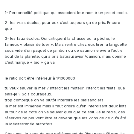
1- Personnalité politique qui associent leur nom à un projet ecolo.
2- les vrais écolos, pour eux c’est toujours ça de pris. Encore
que
3- les faux écolos. Qui critiquent la chasse ou la pêche, le
fameux « plaisir de tuer ». Mais rentre chez eux tirer la languette
sous vide d’un paquet de jambon ou de saumon élevé à l’autre
bout de la planète, qui a pris bateau/avion/camion, mais comme
c’est marqué « bio » ça va.
le ratio doit être Inférieur à 1/1000000
tu veux sauver la mer ? Interdit les moteur, interdit les filets, que
sais-je ? Sois courageux.
trop compliqué on va plutôt interdire les plaisanciers.
la mer est immense mais il faut croire qu’en interdisant deux îlots
autour de la cote on va sauver quoi que ce soit. Je le redis, ces
réserves ne peuvent être et devenir que les Zoos de ce qu’a été
la Méditerranée autrefois.
Chez moi, la zone de non prélèvement de Riou parait t’il grouille