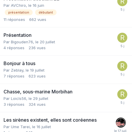
Par
AVChiro
,
le 16 juin
présentation
débutant
11
réponses
662
vues
Présentation
Par
Bigouden76
,
le 20 juillet
4
réponses
236
vues
Bonjour à tous
Par
Zeblay
,
le 19 juillet
7
réponses
623
vues
Chasse, sous-marine Morbihan
Par
Loicls56
,
le 29 juillet
3
réponses
324
vues
Les sirènes existent, elles sont coréennes
Par
Ume Tarei
,
le 16 juillet