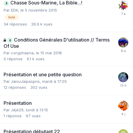
Chasse Sous-Marine, La Bible...!
Par
EDK
,
le 5 novembre 2015
livre
34
réponses
26.9 k
vues
Conditions Générales D'utilisation // Terms
Of Use
Par
coryphaena
,
le 15 mai 2018
0
réponse
9.1 k
vues
Présentation et une petite question
Par
JaivuJaipaspris
,
mardi à 17:05
12
réponses
302
vues
Présentation
Par
Jéjé29
,
lundi à 13:15
1
réponse
97
vues
Présentation débutant 22