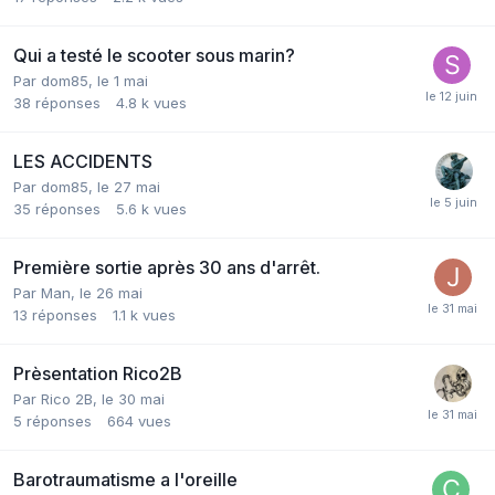
Qui a testé le scooter sous marin?
Par
dom85
,
le 1 mai
38
réponses
4.8 k
vues
LES ACCIDENTS
Par
dom85
,
le 27 mai
35
réponses
5.6 k
vues
Première sortie après 30 ans d'arrêt.
Par
Man
,
le 26 mai
13
réponses
1.1 k
vues
Prèsentation Rico2B
Par
Rico 2B
,
le 30 mai
5
réponses
664
vues
Barotraumatisme a l'oreille