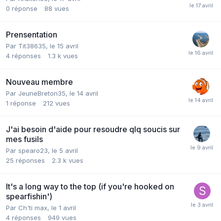
0
réponse
88
vues
Prensentation
Par
Tit38635
,
le 15 avril
4
réponses
1.3 k
vues
Nouveau membre
Par
JeuneBreton35
,
le 14 avril
1
réponse
212
vues
J'ai besoin d'aide pour resoudre qlq soucis sur
mes fusils
Par
spearo23
,
le 5 avril
25
réponses
2.3 k
vues
It's a long way to the top (if you're hooked on
spearfishin')
Par
Ch'ti max
,
le 1 avril
4
réponses
949
vues