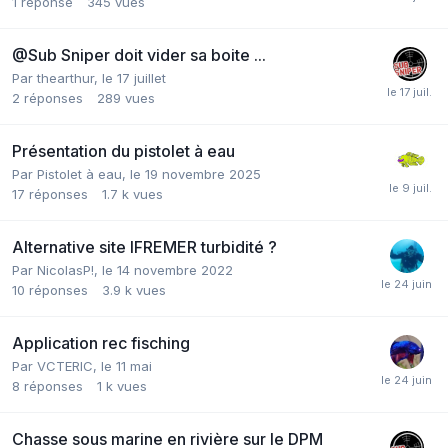
1
réponse
345
vues
@Sub Sniper doit vider sa boite ...
Par
thearthur
,
le 17 juillet
2
réponses
289
vues
Présentation du pistolet à eau
Par
Pistolet à eau
,
le 19 novembre 2025
17
réponses
1.7 k
vues
Alternative site IFREMER turbidité ?
Par
NicolasP!
,
le 14 novembre 2022
10
réponses
3.9 k
vues
Application rec fisching
Par
VCTERIC
,
le 11 mai
8
réponses
1 k
vues
Chasse sous marine en rivière sur le DPM