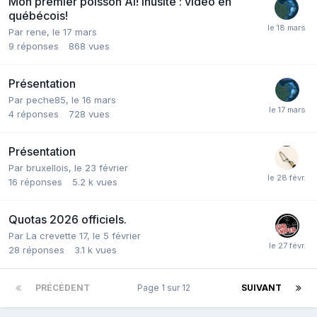
Mon premier poisson Ai! inusité : vidéo en
québécois!
Par
rene
,
le 17 mars
9
réponses
868
vues
Présentation
Par
peche85
,
le 16 mars
4
réponses
728
vues
Présentation
Par
bruxellois
,
le 23 février
16
réponses
5.2 k
vues
Quotas 2026 officiels.
Par
La crevette 17
,
le 5 février
28
réponses
3.1 k
vues
PRÉCÉDENT
Page 1 sur 12
SUIVANT