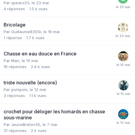
Par
spearo23
,
le 23 mai
4
réponses
1.5 k
vues
Bricolage
Par
Guillaume83510
,
le 19 mai
1
réponse
1.7 k
vues
Chasse en eau douce en France
Par
Man
,
le 15 mai
16
réponses
2.4 k
vues
triste nouvelle (encore)
Par
pompom
,
le 12 mai
3
réponses
1.1 k
vues
crochet pour déloger les homards en chasse
sous-marine
Par
JeuneBreton35
,
le 7 mai
31
réponses
2 k
vues