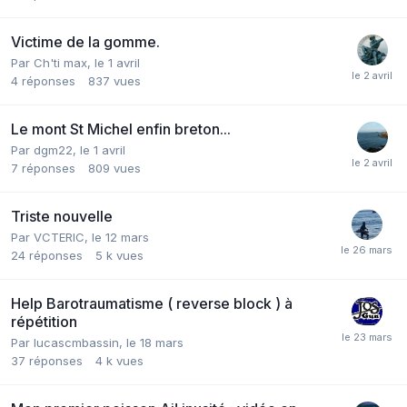
Victime de la gomme.
Par
Ch'ti max
,
le 1 avril
4
réponses
837
vues
Le mont St Michel enfin breton...
Par
dgm22
,
le 1 avril
7
réponses
809
vues
Triste nouvelle
Par
VCTERIC
,
le 12 mars
24
réponses
5 k
vues
Help Barotraumatisme ( reverse block ) à
répétition
Par
lucascmbassin
,
le 18 mars
37
réponses
4 k
vues