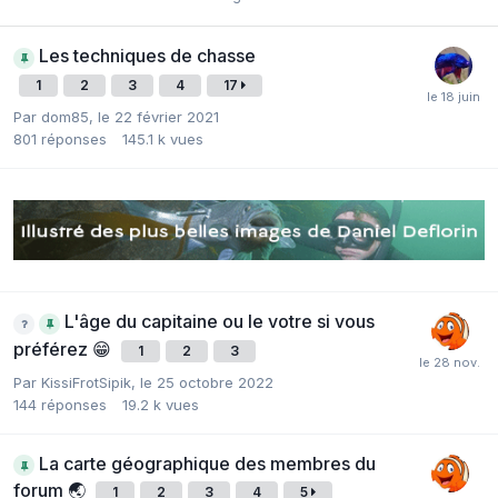
Les techniques de chasse
1
2
3
4
17
Par
dom85
,
le 22 février 2021
801
réponses
145.1 k
vues
L'âge du capitaine ou le votre si vous
préférez ​😁
1
2
3
Par
KissiFrotSipik
,
le 25 octobre 2022
144
réponses
19.2 k
vues
La carte géographique des membres du
forum ​🌏
1
2
3
4
5