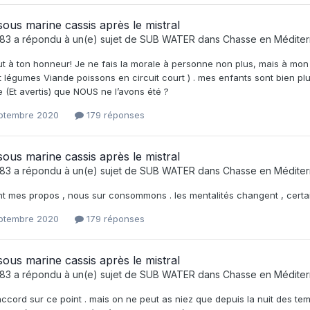
ous marine cassis après le mistral
e83
a répondu à un(e) sujet de
SUB WATER
dans
Chasse en Médite
out à ton honneur! Je ne fais la morale à personne non plus, mais à mon 
t légumes Viande poissons en circuit court ) . mes enfants sont bien plu
te (Et avertis) que NOUS ne l’avons été ?
eptembre 2020
179 réponses
ous marine cassis après le mistral
e83
a répondu à un(e) sujet de
SUB WATER
dans
Chasse en Médite
int mes propos , nous sur consommons . les mentalités changent , certa
eptembre 2020
179 réponses
ous marine cassis après le mistral
e83
a répondu à un(e) sujet de
SUB WATER
dans
Chasse en Médite
accord sur ce point . mais on ne peut as niez que depuis la nuit des te