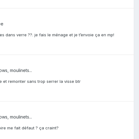
ée
s dans verre ??. je fais le ménage et je t’envoie ça en mp!
ws, moulinets...
 et remonter sans trop serrer la visse btr
ws, moulinets...
ire me fait défaut ? ça craint?