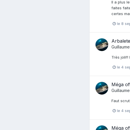
Il a plus
faites fai
certes mai
le 8 s
Arbalete
Guillaum
Très joli!!
le 4 s
Méga of
Guillaum
Faut scrut
le 4 s
Méga of