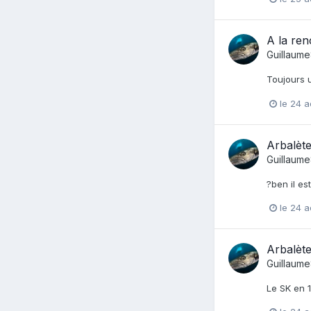
A la re
Guillaum
Toujours u
le 24 
Arbalète
Guillaum
?ben il es
le 24 
Arbalète
Guillaum
Le SK en 