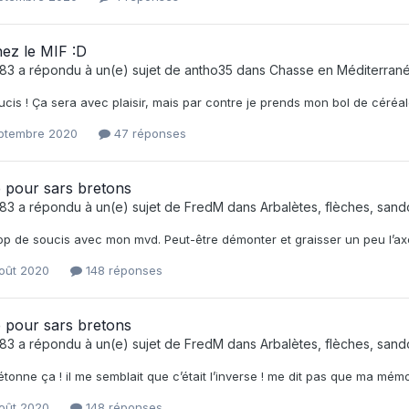
ez le MIF :D
e83
a répondu à un(e) sujet de
antho35
dans
Chasse en Méditerran
cis ! Ça sera avec plaisir, mais par contre je prends mon bol de céréale
eptembre 2020
47 réponses
 pour sars bretons
e83
a répondu à un(e) sujet de
FredM
dans
Arbalètes, flèches, sando
rop de soucis avec mon mvd. Peut-être démonter et graisser un peu l’axe
août 2020
148 réponses
 pour sars bretons
e83
a répondu à un(e) sujet de
FredM
dans
Arbalètes, flèches, sando
tonne ça ! il me semblait que c’était l’inverse ! me dit pas que ma mémo
août 2020
148 réponses