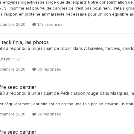
 les enzymes digestivesde singe que de léopard. Notre consommation de 
te . Si l’homme est pourvu de canines ce n’est pas pour rien . J’étais 
s l’apport en protéine animal reste nécessaire pour un bon équilibre ali
eptembre 2020
179 réponses
 teck finie, les photos
e83
a répondu à un(e) sujet de
robair
dans
Arbalètes, flèches, sando
! Bravo ????
eptembre 2020
30 réponses
fre seac partner
e83
a répondu à un(e) sujet de
Petit chapon rouge
dans
Masques, mo
er régulièrement, car elle est en promo une fois par an environ , histoir
eptembre 2020
29 réponses
fre seac partner