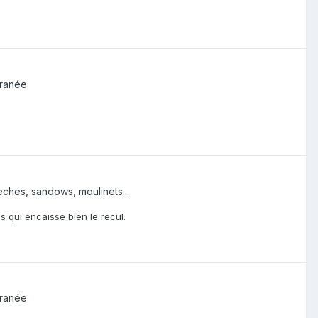
rranée
lèches, sandows, moulinets...
is qui encaisse bien le recul.
rranée