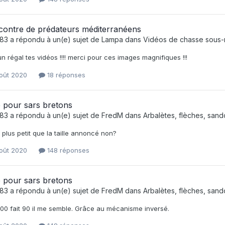
ncontre de prédateurs méditerranéens
e83
a répondu à un(e) sujet de
Lampa
dans
Vidéos de chasse sous-
n régal tes vidéos !!!! merci pour ces images magnifiques !!!
août 2020
18 réponses
 pour sars bretons
e83
a répondu à un(e) sujet de
FredM
dans
Arbalètes, flèches, sando
t plus petit que la taille annoncé non?
août 2020
148 réponses
 pour sars bretons
e83
a répondu à un(e) sujet de
FredM
dans
Arbalètes, flèches, sando
100 fait 90 il me semble. Grâce au mécanisme inversé.