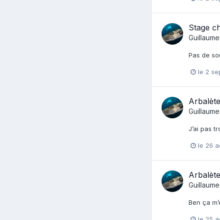
Stage ch
Guillaum
Pas de sou
le 2 s
Arbalète
Guillaum
J’ai pas t
le 26 
Arbalète
Guillaum
Ben ça m’é
le 25 