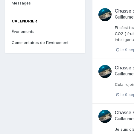
Messages
Chasse s
Guillaum
CALENDRIER
Et c’est t
Évènements
CO2 ( frui
intelligen
Commentaires de l’évènement
le 9 s
Chasse s
Guillaum
Cela rejo
le 9 s
Chasse s
Guillaum
Je suis d’