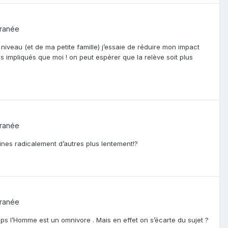
rranée
niveau (et de ma petite famille) j’essaie de réduire mon impact
s impliqués que moi ! on peut espérer que la relève soit plus
rranée
ines radicalement d’autres plus lentement!?
rranée
mps l’Homme est un omnivore . Mais en effet on s’écarte du sujet ?