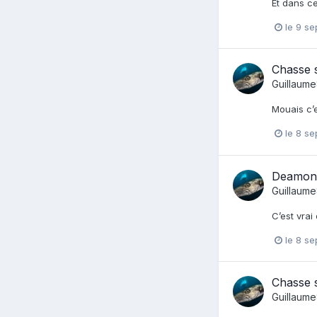
Et dans ce
le 9 s
Chasse s
Guillaum
Mouais c’e
le 8 s
Deamon 
Guillaum
C’est vrai
le 8 s
Chasse s
Guillaum