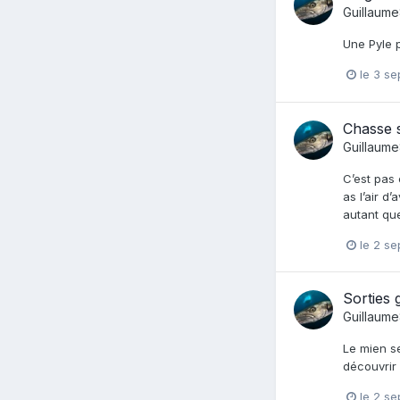
Guillaum
Une Pyle p
le 3 s
Chasse s
Guillaum
C’est pas 
as l’air d
autant que
le 2 s
Sorties 
Guillaum
Le mien se
découvrir
le 2 s