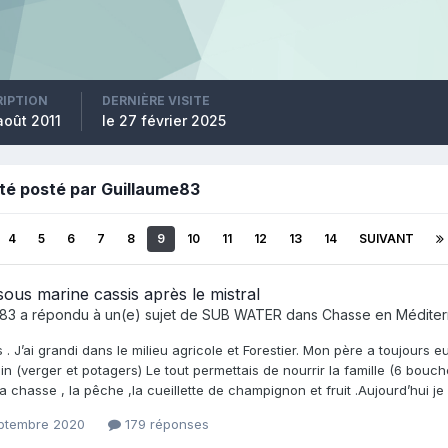
RIPTION
DERNIÈRE VISITE
août 2011
le 27 février 2025
été posté par Guillaume83
4
5
6
7
8
9
10
11
12
13
14
SUIVANT
ous marine cassis après le mistral
e83
a répondu à un(e) sujet de
SUB WATER
dans
Chasse en Médite
s . J’ai grandi dans le milieu agricole et Forestier. Mon père a toujours e
in (verger et potagers) Le tout permettais de nourrir la famille (6 bouch
la chasse , la pêche ,la cueillette de champignon et fruit .Aujourd’hui 
eptembre 2020
179 réponses