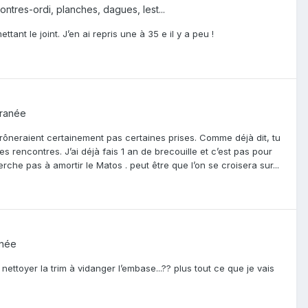
ntres-ordi, planches, dagues, lest...
ant le joint. J’en ai repris une à 35 e il y a peu !
rranée
prôneraient certainement pas certaines prises. Comme déjà dit, tu
s rencontres. J’ai déjà fais 1 an de brecouille et c’est pas pour
herche pas à amortir le Matos . peut être que l’on se croisera sur...
anée
à nettoyer la trim à vidanger l’embase...?? plus tout ce que je vais