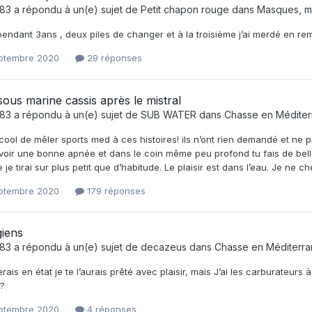
e83
a répondu à un(e) sujet de
Petit chapon rouge
dans
Masques, mo
endant 3ans , deux piles de changer et à la troisième j’ai merdé en remett
eptembre 2020
29 réponses
ous marine cassis après le mistral
e83
a répondu à un(e) sujet de
SUB WATER
dans
Chasse en Médite
cool de mêler sports med à ces histoires! ils n’ont rien demandé et ne 
’avoir une bonne apnée et dans le coin même peu profond tu fais de belle
 je tirai sur plus petit que d’habitude. Le plaisir est dans l’eau. Je ne c
eptembre 2020
179 réponses
giens
e83
a répondu à un(e) sujet de
decazeus
dans
Chasse en Méditerr
rais en état je te l’aurais prêté avec plaisir, mais J’ai les carburateurs 
 ?
eptembre 2020
4 réponses