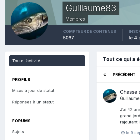
Guillaume83
Membres
COMPTEUR DE CONTENUS
INSC
5067
le 4 
Tout ce qui a 
Toute l’activité
PRÉCÉDENT
PROFILS
Mises à jour de statut
Chasse s
Guillaum
Réponses à un statut
J’ai 42 an
grand jard
FORUMS
rajoutant 
Sujets
le 9 s