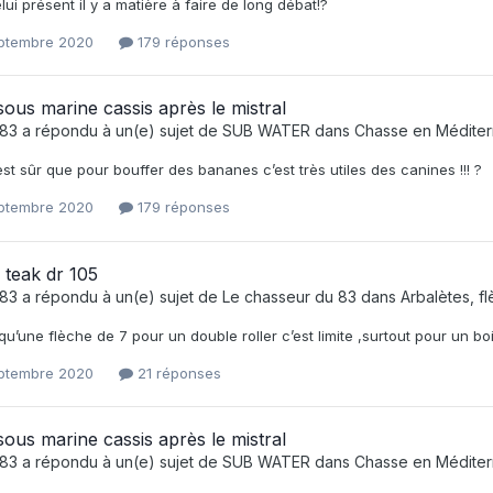
lui présent il y a matière à faire de long débat!?
eptembre 2020
179 réponses
ous marine cassis après le mistral
e83
a répondu à un(e) sujet de
SUB WATER
dans
Chasse en Médite
st sûr que pour bouffer des bananes c’est très utiles des canines !!! ?
eptembre 2020
179 réponses
teak dr 105
e83
a répondu à un(e) sujet de
Le chasseur du 83
dans
Arbalètes, f
 qu’une flèche de 7 pour un double roller c’est limite ,surtout pour un bo
eptembre 2020
21 réponses
ous marine cassis après le mistral
e83
a répondu à un(e) sujet de
SUB WATER
dans
Chasse en Médite