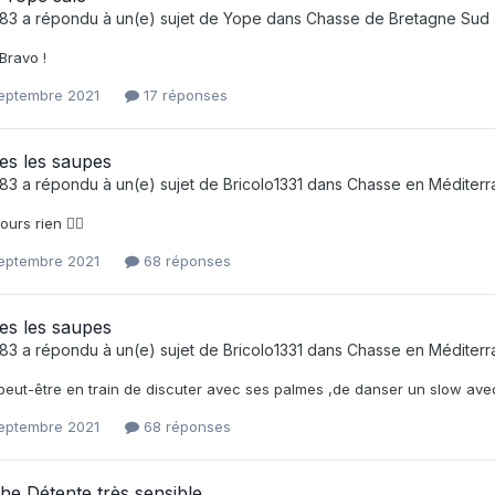
e83
a répondu à un(e) sujet de
Yope
dans
Chasse de Bretagne Sud
 Bravo !
septembre 2021
17 réponses
es les saupes
e83
a répondu à un(e) sujet de
Bricolo1331
dans
Chasse en Méditer
ours rien 😵‍💫
septembre 2021
68 réponses
es les saupes
e83
a répondu à un(e) sujet de
Bricolo1331
dans
Chasse en Méditer
t peut-être en train de discuter avec ses palmes ,de danser un slow av
septembre 2021
68 réponses
e Détente très sensible