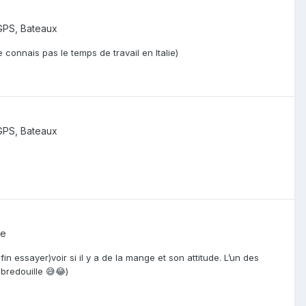
GPS, Bateaux
e connais pas le temps de travail en Italie)
GPS, Bateaux
ée
in essayer)voir si il y a de la mange et son attitude. L’un des
bredouille 😅😂)