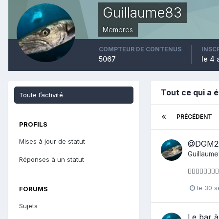
Guillaume83
Membres
COMPTEUR DE CONTENUS
INSC
5067
le 4 
Tout ce qui a 
Toute l’activité
PRÉCÉDENT
PROFILS
Mises à jour de statut
@DGM22 l
Guillaum
Réponses à un statut
👍🏼👍🏼👍🏼👍
le 30 
FORUMS
Sujets
Le bar à