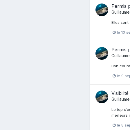
Permis 
Guillaum
Elles sont
le 10 
Permis 
Guillaum
Bon coura
le 9 s
Visibilité
Guillaum
Le top c’e
meilleurs 
le 8 s