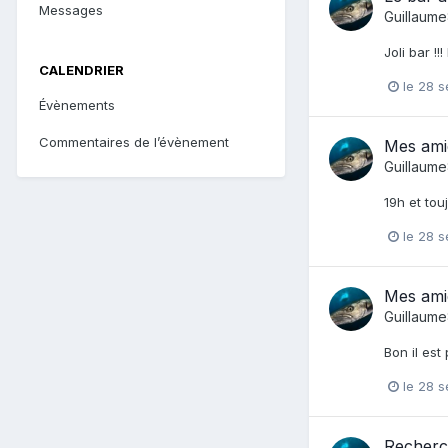
Messages
Guillaum
Joli bar !!!
CALENDRIER
le 28 
Évènements
Commentaires de l’évènement
Mes ami
Guillaum
19h et touj
le 28 
Mes ami
Guillaum
Bon il es
le 28 
Recherch