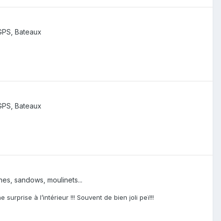
GPS, Bateaux
GPS, Bateaux
hes, sandows, moulinets...
rprise à l’intérieur !!! Souvent de bien joli peï!!!