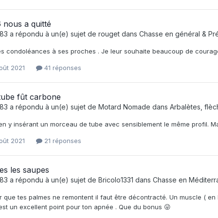
 nous a quitté
e83
a répondu à un(e) sujet de
rouget
dans
Chasse en général & Pré
s condoléances à ses proches . Je leur souhaite beaucoup de courage 
oût 2021
41 réponses
tube fût carbone
e83
a répondu à un(e) sujet de
Motard Nomade
dans
Arbalètes, flèc
 en y insérant un morceau de tube avec sensiblement le même profil. Ma
oût 2021
21 réponses
es les saupes
e83
a répondu à un(e) sujet de
Bricolo1331
dans
Chasse en Méditer
r que tes palmes ne remontent il faut être décontracté. Un muscle ( en
’est un excellent point pour ton apnée . Que du bonus 😜