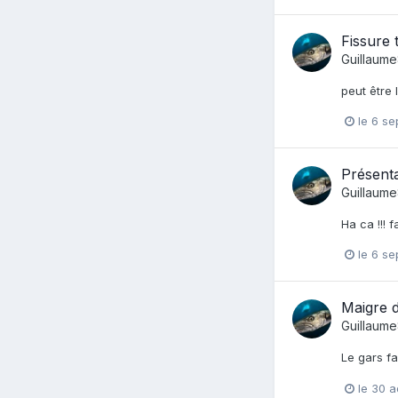
Fissure 
Guillaum
peut être l
le 6 s
Présent
Guillaum
Ha ca !!! 
le 6 s
Maigre dé
Guillaum
Le gars fa
le 30 a