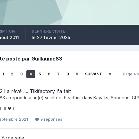
RIPTION
DERNIÈRE VISITE
août 2011
le 27 février 2025
été posté par Guillaume83
1
2
3
4
5
6
7
8
9
SUIVANT
Page 4 
'a rêvé .... Tikifactory l'a fait
e83
a répondu à un(e) sujet de
thearthur
dans
Kayaks, Sondeurs GP
😁😁😁❤️💛
septembre 2021
9 réponses
 Yope salé