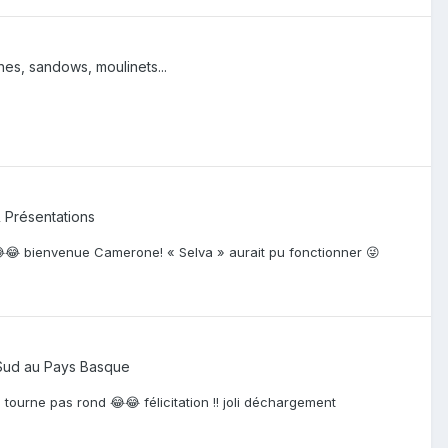
hes, sandows, moulinets...
 Présentations
😂😂😂 bienvenue Camerone! « Selva » aurait pu fonctionner 😜
Sud au Pays Basque
e tourne pas rond 😂😂 félicitation !! joli déchargement