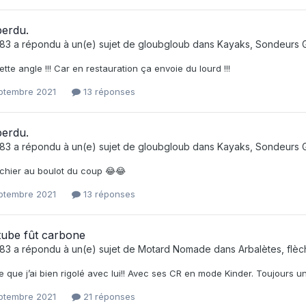
perdu.
e83
a répondu à un(e) sujet de
gloubgloub
dans
Kayaks, Sondeurs 
tte angle !!! Car en restauration ça envoie du lourd !!!
eptembre 2021
13 réponses
perdu.
e83
a répondu à un(e) sujet de
gloubgloub
dans
Kayaks, Sondeurs 
 chier au boulot du coup 😂😂
eptembre 2021
13 réponses
tube fût carbone
e83
a répondu à un(e) sujet de
Motard Nomade
dans
Arbalètes, flèc
que j’ai bien rigolé avec lui!! Avec ses CR en mode Kinder. Toujours une su
eptembre 2021
21 réponses