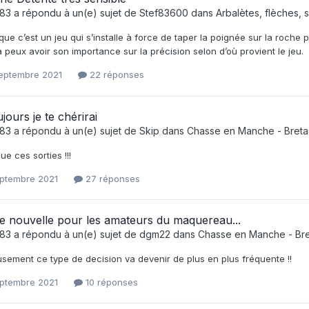
e83
a répondu à un(e) sujet de
Stef83600
dans
Arbalètes, flèches, 
ue c’est un jeu qui s’installe à force de taper la poignée sur la roche
 peux avoir son importance sur la précision selon d’où provient le jeu.
septembre 2021
22 réponses
jours je te chérirai
e83
a répondu à un(e) sujet de
Skip
dans
Chasse en Manche - Bret
e ces sorties !!!
septembre 2021
27 réponses
e nouvelle pour les amateurs du maquereau...
e83
a répondu à un(e) sujet de
dgm22
dans
Chasse en Manche - Br
sement ce type de decision va devenir de plus en plus fréquente !!
septembre 2021
10 réponses