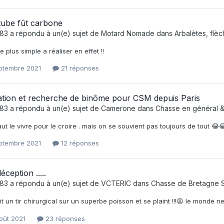
tube fût carbone
e83
a répondu à un(e) sujet de
Motard Nomade
dans
Arbalètes, flèc
e plus simple a réaliser en effet !!
eptembre 2021
21 réponses
ation et recherche de binôme pour CSM depuis Paris
e83
a répondu à un(e) sujet de
Camerone
dans
Chasse en général &
faut le vivre pour le croire . mais on se souvient pas toujours de tout 
eptembre 2021
12 réponses
ception .....
e83
a répondu à un(e) sujet de
VCTERIC
dans
Chasse de Bretagne 
it un tir chirurgical sur un superbe poisson et se plaint !!!😩 le monde n
oût 2021
23 réponses