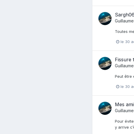
Sargh06
Guillaum
Toutes me
le 30 a
Fissure 
Guillaum
Peut être
le 30 a
Mes ami
Guillaum
Pour évite
y arrive c