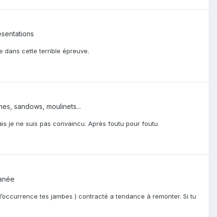
sentations
dans cette terrible épreuve.
hes, sandows, moulinets...
is je ne suis pas convaincu. Après foutu pour foutu
ranée
 l’occurrence tes jambes ) contracté a tendance à remonter. Si tu