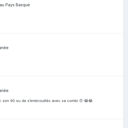
 au Pays Basque
ranée
ranée
ec son 90 ou de s’embrouillés avec sa combi 🤨 😂😂