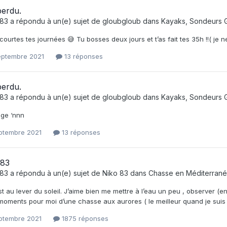
perdu.
e83
a répondu à un(e) sujet de
gloubgloub
dans
Kayaks, Sondeurs 
 courtes tes journées 😅 Tu bosses deux jours et t’as fait tes 35h !!( je n
septembre 2021
13 réponses
perdu.
e83
a répondu à un(e) sujet de
gloubgloub
dans
Kayaks, Sondeurs 
ge ‘nnn
eptembre 2021
13 réponses
 83
e83
a répondu à un(e) sujet de
Niko 83
dans
Chasse en Méditerran
st au lever du soleil. J’aime bien me mettre à l’eau un peu , observer (enf
moments pour moi d’une chasse aux aurores ( le meilleur quand je suis 
eptembre 2021
1875 réponses