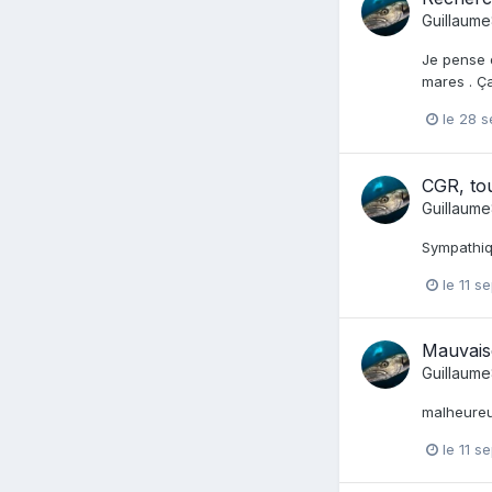
Guillaum
Je pense q
mares . Ça
le 28 
CGR, tou
Guillaum
Sympathiqu
le 11 
Mauvais
Guillaum
malheureu
le 11 