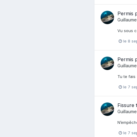
Permis 
Guillaum
Vu sous ce
le 8 s
Permis 
Guillaum
Tu te fais
le 7 s
Fissure 
Guillaum
N’empêche 
le 7 s