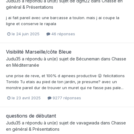
Judu35
a répondu à un(e) sujet de
dgm22
dans
Chasse en
général & Présentations
j ai fait pareil avec une barcasse a toulon. mais j ai coupe la
ligne et conserve le rapala
le 24 juin 2025
46 réponses
Visibilité Marseille/côte Bleue
Judu35
a répondu à un(e) sujet de
Bécuneman
dans
Chasse
en Méditerranée
une prise de reve, et 100% d apnees productive 😛 felicitations
Tonido Tu etais au pied de ton jardin, je presume? avec un
monstre pareil dur de trouver un muret qui ne fasse pas pale...
le 23 avril 2025
9277 réponses
questions de débutant
Judu35
a répondu à un(e) sujet de
vavagwada
dans
Chasse
en général & Présentations