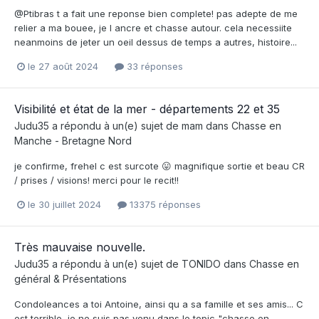
@Ptibras t a fait une reponse bien complete! pas adepte de me
relier a ma bouee, je l ancre et chasse autour. cela necessiite
neanmoins de jeter un oeil dessus de temps a autres, histoire...
le 27 août 2024
33 réponses
Visibilité et état de la mer - départements 22 et 35
Judu35
a répondu à un(e) sujet de
mam
dans
Chasse en
Manche - Bretagne Nord
je confirme, frehel c est surcote 😛 magnifique sortie et beau CR
/ prises / visions! merci pour le recit!!
le 30 juillet 2024
13375 réponses
Très mauvaise nouvelle.
Judu35
a répondu à un(e) sujet de
TONIDO
dans
Chasse en
général & Présentations
Condoleances a toi Antoine, ainsi qu a sa famille et ses amis... C
est terrible, je ne suis pas venu dans le topic "chasse en