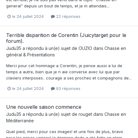
general" depuis un bout de temps, et je m attendais...
le 24 juillet 2024
22 réponses
Terrible disparition de Corentin (Juicytarget pour le
forum).
Judu35
a répondu à un(e) sujet de
OUZIO
dans
Chasse en
général & Présentations
Merci pour cet hommage a Corentin, je pense aussi a lui de
temps a autre, bien que je n aie converse avec lui que par
claviers interposes.. courage a ses proches et compagnons de...
le 24 juillet 2024
93 réponses
Une nouvelle saison commence
Judu35
a répondu à un(e) sujet de
rouget
dans
Chasse en
Méditerranée
Quel pied, merci pour ces images! et une fois de plus, bravo
pour les prises variees! la derniere dodo a ete faite en plein