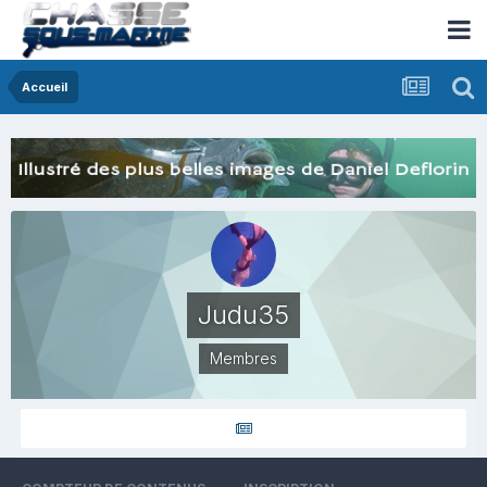
Accueil
Judu35
Membres