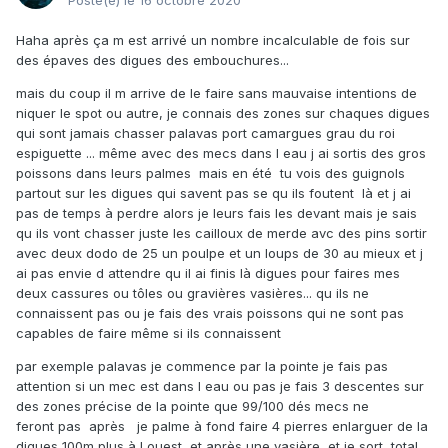
Posté(e)
le 16 octobre 2020
Haha après ça m est arrivé un nombre incalculable de fois sur
des épaves des digues des embouchures...
mais du coup il m arrive de le faire sans mauvaise intentions de
niquer le spot ou autre, je connais des zones sur chaques digues
qui sont jamais chasser palavas port camargues grau du roi
espiguette ... même avec des mecs dans l eau j ai sortis des gros
poissons dans leurs palmes mais en été tu vois des guignols
partout sur les digues qui savent pas se qu ils foutent là et j ai
pas de temps à perdre alors je leurs fais les devant mais je sais
qu ils vont chasser juste les cailloux de merde avc des pins sortir
avec deux dodo de 25 un poulpe et un loups de 30 au mieux et j
ai pas envie d attendre qu il ai finis là digues pour faires mes
deux cassures ou tôles ou gravières vasières... qu ils ne
connaissent pas ou je fais des vrais poissons qui ne sont pas
capables de faire même si ils connaissent
par exemple palavas je commence par la pointe je fais pas
attention si un mec est dans l eau ou pas je fais 3 descentes sur
des zones précise de la pointe que 99/100 dés mecs ne
feront pas après je palme à fond faire 4 pierres enlarguer de la
digues 100m plus à l ouest et après une vasière et je sort total