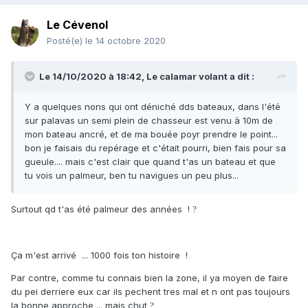
et bien sur les maxi muges qui trainent.
Le Cévenol
Normalement les conditions seront mieux ce weekend
?
Posté(e)
le 14 octobre 2020
Le 14/10/2020 à 18:42,
Le calamar volant
a dit :
Y a quelques nons qui ont déniché dds bateaux, dans l'été
sur palavas un semi plein de chasseur est venu à 10m de
mon bateau ancré, et de ma bouée poyr prendre le point...
bon je faisais du repérage et c'était pourri, bien fais pour sa
gueule.... mais c'est clair que quand t'as un bateau et que
tu vois un palmeur, ben tu navigues un peu plus...
Surtout qd t'as été palmeur des années !
?
Ça m'est arrivé ... 1000 fois ton histoire !
Par contre, comme tu connais bien la zone, il ya moyen de faire
du pei derriere eux car ils pechent tres mal et n ont pas toujours
la bonne approche ... mais chut
?