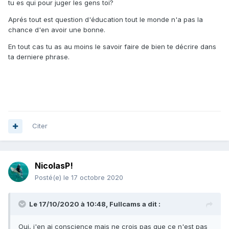
tu es qui pour juger les gens toi?
ai pas envie d attendre qu il ai finis là digues pour faires
mes deux cassures ou tôles ou gravières vasières... qu ils
Aprés tout est question d'éducation tout le monde n'a pas la
ne connaissent pas ou je fais des vrais poissons qui ne
chance d'en avoir une bonne.
sont pas capables de faire même si ils connaissent
En tout cas tu as au moins le savoir faire de bien te décrire dans
par exemple palavas je commence par la pointe je fais pas
ta derniere phrase.
attention si un mec est dans l eau ou pas je fais 3
descentes sur des zones précise de la pointe que 99/100
dés mecs ne feront pas après je palme à fond faire 4
pierres enlarguer de la digues 100m plus à l ouest et après
une vasière et je sort total 1h 6 apnees si pas de
poissons et je vais faire un autre spot
Citer
si un mec est sur la digue et 4h je vais pas y passer la
journée attendre qu il ai finis
NicolasP!
Pour infos j ai fais des pêches fabuleuses en passant après
Posté(e)
le 17 octobre 2020
des mecs sur les épis et pas des petits loups de 35 caler
entre deux pierres que n importe qui vas tuer sans
Le 17/10/2020 à 10:48,
Fullcams
a dit :
réfléchir et faut surtout connaître le poissons la zones, j ai
eu fais 10 poisons sur le même épis avec une maille à 50
Oui, j'en ai conscience mais ne crois pas que ce n'est pas