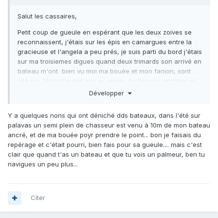
Salut les cassaires,
Petit coup de gueule en espérant que les deux zoives se
reconnaissent, j'étais sur les épis en camargues entre la
gracieuse et l'angela a peu prés, je suis parti du bord j'étais
sur ma troisiemes digues quand deux trimards son arrivé en
bateau m'ont bien vu moi ma bouée et mon fanion, sont
allé sur l'épis d'avant que je venais de faire no problem et
sans respect on fait l'épis juste après et encore les autres
Développer
après donc mon clairement niqué ma partie de chasse. Je
sais qu'il n'y a pas de régles ni de lois mais l'éducation et le
Y a quelques nons qui ont déniché dds bateaux, dans l'été sur
respect putin de merde il y a plus d'une centaine d'épis de
palavas un semi plein de chasseur est venu à 10m de mon bateau
l'espiguette aux saintes vous êtes en bateau qu'est ce que
ancré, et de ma bouée poyr prendre le point... bon je faisais du
ça coute d'aller deux trois épis plus loin.
repérage et c'était pourri, bien fais pour sa gueule.... mais c'est
clair que quand t'as un bateau et que tu vois un palmeur, ben tu
Franchement ça m'a dégouter je suis parti, ça va que
navigues un peu plus...
j'avais fait deux loup avant quand même.
?
Pour ce qui est des conditions température de l'eau
toujours pareil 14° 16°, petite houle qui bougeait bien
Citer
d'ouest, visi de 50cm a 1m50 au bout des épis. Vu quelques
loups avec un jolie loulouper et tjs les pins de sar et dorade,