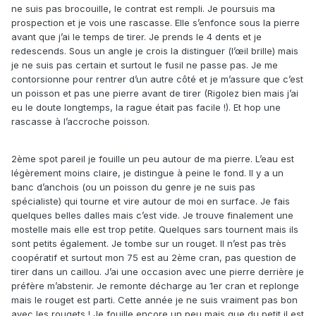
ne suis pas brocouille, le contrat est rempli. Je poursuis ma
prospection et je vois une rascasse. Elle s’enfonce sous la pierre
avant que j’ai le temps de tirer. Je prends le 4 dents et je
redescends. Sous un angle je crois la distinguer (l’œil brille) mais
je ne suis pas certain et surtout le fusil ne passe pas. Je me
contorsionne pour rentrer d’un autre côté et je m’assure que c’est
un poisson et pas une pierre avant de tirer (Rigolez bien mais j’ai
eu le doute longtemps, la rague était pas facile !). Et hop une
rascasse à l’accroche poisson.
2ème spot pareil je fouille un peu autour de ma pierre. L’eau est
légèrement moins claire, je distingue à peine le fond. Il y a un
banc d’anchois (ou un poisson du genre je ne suis pas
spécialiste) qui tourne et vire autour de moi en surface. Je fais
quelques belles dalles mais c’est vide. Je trouve finalement une
mostelle mais elle est trop petite. Quelques sars tournent mais ils
sont petits également. Je tombe sur un rouget. Il n’est pas très
coopératif et surtout mon 75 est au 2ème cran, pas question de
tirer dans un caillou. J’ai une occasion avec une pierre derrière je
préfère m’abstenir. Je remonte décharge au 1er cran et replonge
mais le rouget est parti. Cette année je ne suis vraiment pas bon
avec les rougets ! Je fouille encore un peu mais que du petit il est