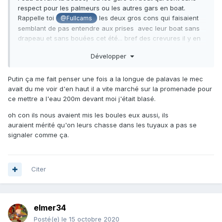
respect pour les palmeurs ou les autres gars en boat.
Rappelle toi
les deux gros cons qui faisaient
@Fullcams
semblant de pas entendre aux prises avec leur boat sans
drapeau et sans bouées cet été... bref des crevures il y en
a partout malheureusement !
?
Développer
Putin ça me fait penser une fois a la longue de palavas le mec
avait du me voir d'en haut il a vite marché sur la promenade pour
ce mettre a l'eau 200m devant moi j'était blasé.
oh con ils nous avaient mis les boules eux aussi, ils
auraient mérité qu'on leurs chasse dans les tuyaux a pas se
signaler comme ça.
Citer
elmer34
Posté(e)
le 15 octobre 2020