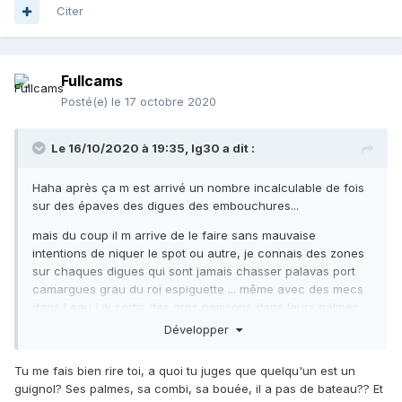
Citer
Fullcams
Posté(e)
le 17 octobre 2020
Le 16/10/2020 à 19:35,
lg30
a dit :
Haha après ça m est arrivé un nombre incalculable de fois
sur des épaves des digues des embouchures...
mais du coup il m arrive de le faire sans mauvaise
intentions de niquer le spot ou autre, je connais des zones
sur chaques digues qui sont jamais chasser palavas port
camargues grau du roi espiguette ... même avec des mecs
dans l eau j ai sortis des gros poissons dans leurs palmes
mais en été tu vois des guignols partout sur les digues qui
Développer
savent pas se qu ils foutent là et j ai pas de temps à
perdre alors je leurs fais les devant mais je sais qu ils vont
Tu me fais bien rire toi, a quoi tu juges que quelqu'un est un
chasser juste les cailloux de merde avc des pins sortir avec
guignol? Ses palmes, sa combi, sa bouée, il a pas de bateau?? Et
deux dodo de 25 un poulpe et un loups de 30 au mieux et j