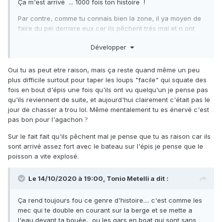
Ça m'est arrivé ... 1000 fois ton histoire !
Par contre, comme tu connais bien la zone, il ya moyen de
faire du pei derriere eux car ils pêchent trés mal et n ont
pas toujours la bonne approche ... mais chut
?
Développer
Oui tu as peut etre raison, mais ça reste quand même un peu
plus difficile surtout pour taper les loups "facile" qui squate des
fois en bout d'épis une fois qu'ils ont vu quelqu'un je pense pas
qu'ils reviennent de suite, et aujourd'hui clairement c'était pas le
jour de chasser a trou lol. Même mentalement tu es énervé c'est
pas bon pour l'agachon
?
Sur le fait fait qu'ils pêchent mal je pense que tu as raison car ils
sont arrivé assez fort avec le bateau sur l'épis je pense que le
poisson a vite explosé.
Le 14/10/2020 à 19:00,
Tonio Metelli
a dit :
Ça rend toujours fou ce genre d'histoire.... c'est comme les
mec qui te double en courant sur la berge et se mette a
l'eau devant ta bouée, ou les gars en boat qui sont sans