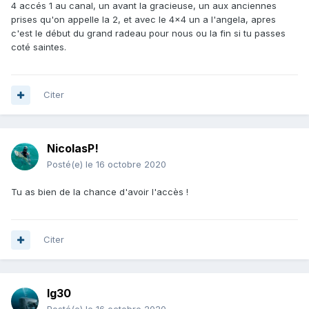
4 accés 1 au canal, un avant la gracieuse, un aux anciennes
bien 15 minutes après le gars a bougé pour se mettre à 30m
prises qu'on appelle la 2, et avec le 4x4 un a l'angela, apres
de moi...
c'est le début du grand radeau pour nous ou la fin si tu passes
Il y a des neuneus finis pour lesquels il y a pas grand chose
coté saintes.
à faire, à par gueuler un bon coup ça fait du bien ! Sinon
des fois c'est tangent, le bateau voisin estime peut-être se
caler assez loin, c'est une question d'appréciation et c'est
Citer
plus difficile !
Si c'est pas indiscret, accéder à pied entre l'Angela et la
Gracieuse tu as fait comment ? Parce que des Saintes ou
NicolasP!
de Port Camargue ça me parait loin ! Tu as le pass des
Salins ?
Posté(e)
le 16 octobre 2020
Tu as bien de la chance d'avoir l'accès !
Citer
lg30