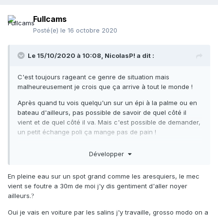
Fullcams
Posté(e)
le 16 octobre 2020
Le 15/10/2020 à 10:08,
NicolasP!
a dit :
C'est toujours rageant ce genre de situation mais
malheureusement je crois que ça arrive à tout le monde !
Après quand tu vois quelqu'un sur un épi à la palme ou en
bateau d'ailleurs, pas possible de savoir de quel côté il
vient et de quel côté il va. Mais c'est possible de demander,
un petit échange poli ça mange pas de pain !
Je me suis posé la question plusieurs fois sur le plateau, je
Développer
voulais faire un point précis et il y avait quelqu'un pas loin.
A quelle distance je juge que je suis suffisamment espacé ?
En pleine eau sur un spot grand comme les aresquiers, le mec
100m, 200m, plus ?
vient se foutre a 30m de moi j'y dis gentiment d'aller noyer
La dernière fois que ça m'est arrivé, je trouvais que j'étais
ailleurs.
?
trop près du bateau, genre 50-80m. Du coup je me suis
Oui je vais en voiture par les salins j'y travaille, grosso modo on a
décalé un peu sur une pierre voisine, à plus de 100m. Et