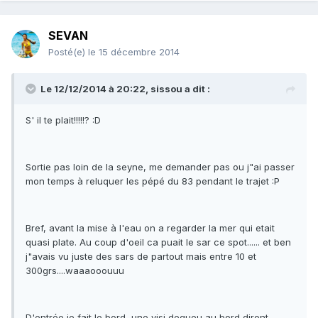
SEVAN
Posté(e)
le 15 décembre 2014
Le 12/12/2014 à 20:22, sissou a dit :
S' il te plait!!!!!? :D
Sortie pas loin de la seyne, me demander pas ou j"ai passer
mon temps à reluquer les pépé du 83 pendant le trajet :P
Bref, avant la mise à l'eau on a regarder la mer qui etait
quasi plate. Au coup d'oeil ca puait le sar ce spot...... et ben
j"avais vu juste des sars de partout mais entre 10 et
300grs....waaaooouuu
D'entrée je fait le bord, une visi degueu au bord diront