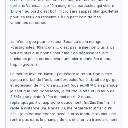
certains Varois....+ de 10m malgré les particules qui volent
:D. Bref, au bord c'est bof (micro sars saupes blanqouillette)
pour les lieux ca ressemble à un petit coin de mes
vacances en corse.
Je m'enlargue pour le retour. Boudiou de la mange
7castagnoles, 10lancons..... c'est pas la joie non plus :(. La
visi est plus que bonne "pour moi" ca dépasse les 15m.....
quelques petits corbs devant une pierre dans 8m d'eau,
trop mignons :).
La mer se lève en 10min... j'accélère le retour. Une pierre
sympa me fait de l"oeil, apnée/coulée/calé....bruit de gorge
et agression de micro sars....sont fous eux!!! :P bien planqué
je sent que l"on m"observe, je tourne la tête et un loup de
3.5/4kg se pointe à 10m de moi entre 2 eaux.....
replanquage, il s' approche doucement, 1m/2m/3m/4m.... il
reste à distance 6m. Il m'as vu, me regarde tout fier qu'il
est.... je m'ecrase encore avec le bras tendu mais niet il ne
rentre pas dans le champs de tirs et s' en va tranquillement.