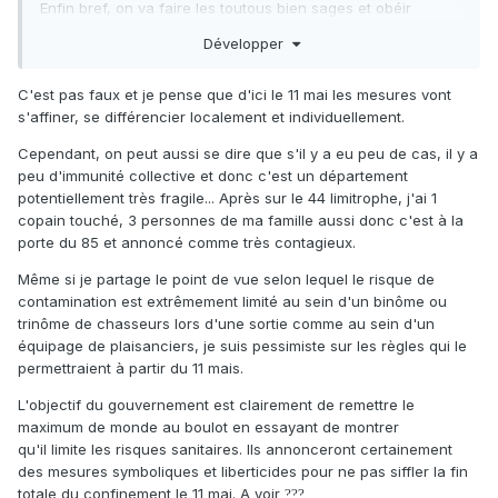
Enfin bref, on va faire les toutous bien sages et obéir
calmement à nos chers dirigeant qui « soit dit en passant »
Développer
nous ont mis dans cette merde!!!
C'est pas faux et je pense que d'ici le 11 mai les mesures vont
s'affiner, se différencier localement et individuellement.
Cependant, on peut aussi se dire que s'il y a eu peu de cas, il y a
peu d'immunité collective et donc c'est un département
potentiellement très fragile... Après sur le 44 limitrophe, j'ai 1
copain touché, 3 personnes de ma famille aussi donc c'est à la
porte du 85 et annoncé comme très contagieux.
Même si je partage le point de vue selon lequel le risque de
contamination est extrêmement limité au sein d'un binôme ou
trinôme de chasseurs lors d'une sortie comme au sein d'un
équipage de plaisanciers, je suis pessimiste sur les règles qui le
permettraient à partir du 11 mais.
L'objectif du gouvernement est clairement de remettre le
maximum de monde au boulot en essayant de montrer
qu'il limite les risques sanitaires. Ils annonceront certainement
des mesures symboliques et liberticides pour ne pas siffler la fin
totale du confinement le 11 mai. A voir
?
?
?