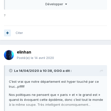
calmement à nos chers dirigeant qui « soit dit en passant »
Développer
nous ont mis dans cette merde!!!
?
Citer
elinhan
Posté(e)
le 14 avril 2020
Le 14/04/2020 à 10:38,
GGG
a dit :
C’est vrai que notre département est hyper touché par ce
truc...pfffff
Nos politiques ne pensent que « paris » et « le grand est »
quand ils évoquent cette épidémie, donc c’est tout le monde
à la même soupe. Très intelligent économiquement...