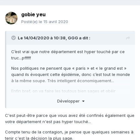
gobie yeu
Posté(e)
le 15 avril 2020
Le 14/04/2020 à 10:38,
GGG
a dit :
C’est vrai que notre département est hyper touché par ce
truc...pfffff
Nos politiques ne pensent que « paris » et « le grand est »
quand ils évoquent cette épidémie, donc c’est tout le monde
à la même soupe. Très intelligent économiquement...
Enfin bref, on va faire les toutous bien sages et obéir
calmement à nos chers dirigeant qui « soit dit en passant »
Développer
nous ont mis dans cette merde!!!
C'est peut-être parce que vous avez été confinés également que
votre département n'est pas hyper touché...
Compte tenu de la contagion, je pense que quelques semaines à
tenir c'est la décision la plus sage.