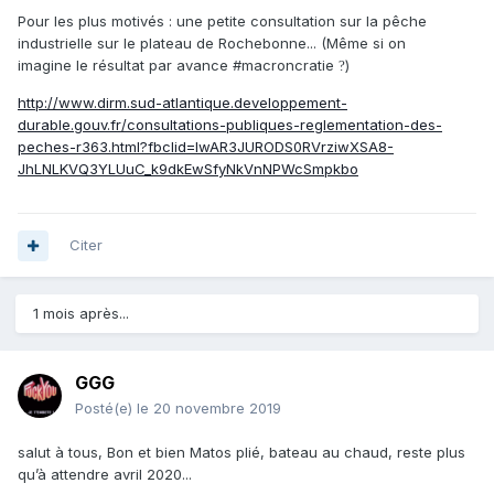
Pour les plus motivés : une petite consultation sur la pêche
industrielle sur le plateau de Rochebonne... (Même si on
imagine le résultat par avance #macroncratie
)
?
http://www.dirm.sud-atlantique.developpement-
durable.gouv.fr/consultations-publiques-reglementation-des-
peches-r363.html?fbclid=IwAR3JURODS0RVrziwXSA8-
JhLNLKVQ3YLUuC_k9dkEwSfyNkVnNPWcSmpkbo
Citer
1 mois après...
GGG
Posté(e)
le 20 novembre 2019
salut à tous, Bon et bien Matos plié, bateau au chaud, reste plus
qu’à attendre avril 2020...