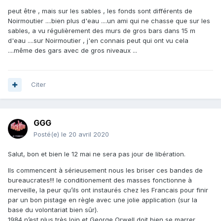
peut être , mais sur les sables , les fonds sont différents de
Noirmoutier ....bien plus d'eau ....un ami qui ne chasse que sur les
sables, a vu régulièrement des murs de gros bars dans 15 m
d'eau ....sur Noirmoutier , j'en connais peut qui ont vu cela
....même des gars avec de gros niveaux ...
Citer
GGG
Posté(e)
le 20 avril 2020
Salut, bon et bien le 12 mai ne sera pas jour de libération.
Ils commencent à sérieusement nous les briser ces bandes de
bureaucrates!!! le conditionement des masses fonctionne à
merveille, la peur qu’ils ont instaurés chez les Francais pour finir
par un bon pistage en règle avec une jolie application (sur la
base du volontariat bien sûr).
1984 n’est plus très loin et George Orwell doit bien se marrer.