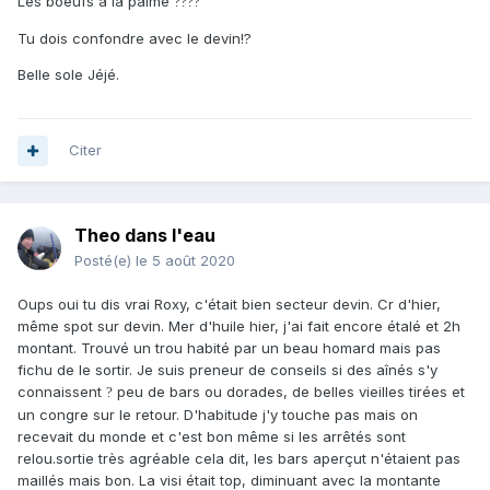
Les boeufs à la palme
?
?
?
?
Tu dois confondre avec le devin!?
Belle sole Jéjé.
Citer
Theo dans l'eau
Posté(e)
le 5 août 2020
Oups oui tu dis vrai Roxy, c'était bien secteur devin. Cr d'hier,
même spot sur devin. Mer d'huile hier, j'ai fait encore étalé et 2h
montant. Trouvé un trou habité par un beau homard mais pas
fichu de le sortir. Je suis preneur de conseils si des aînés s'y
connaissent
peu de bars ou dorades, de belles vieilles tirées et
?
un congre sur le retour. D'habitude j'y touche pas mais on
recevait du monde et c'est bon même si les arrêtés sont
relou.sortie très agréable cela dit, les bars aperçut n'étaient pas
maillés mais bon. La visi était top, diminuant avec la montante