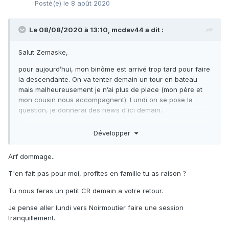
Posté(e)
le 8 août 2020
Le 08/08/2020 à 13:10,
mcdev44
a dit :
Salut Zemaske,
pour aujourd’hui, mon binôme est arrivé trop tard pour faire
la descendante. On va tenter demain un tour en bateau
mais malheureusement je n’ai plus de place (mon père et
mon cousin nous accompagnent). Lundi on se pose la
question, je donnerai des news d'ici demain.
(Enfin j’espère!)
Développer
Arf dommage..
T'en fait pas pour moi, profites en famille tu as raison
?
Tu nous feras un petit CR demain a votre retour.
Je pense aller lundi vers Noirmoutier faire une session
tranquillement.