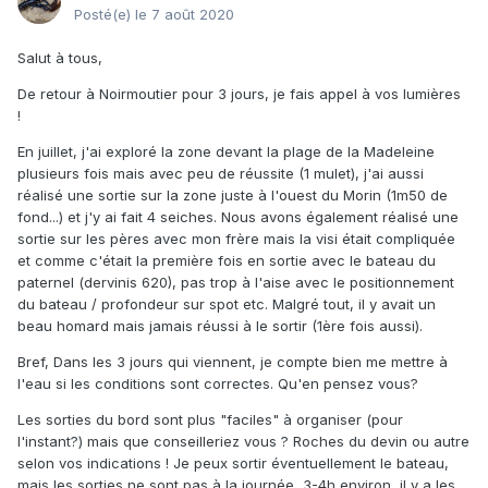
Posté(e)
le 7 août 2020
Salut à tous,
De retour à Noirmoutier pour 3 jours, je fais appel à vos lumières
!
En juillet, j'ai exploré la zone devant la plage de la Madeleine
plusieurs fois mais avec peu de réussite (1 mulet), j'ai aussi
réalisé une sortie sur la zone juste à l'ouest du Morin (1m50 de
fond...) et j'y ai fait 4 seiches. Nous avons également réalisé une
sortie sur les pères avec mon frère mais la visi était compliquée
et comme c'était la première fois en sortie avec le bateau du
paternel (dervinis 620), pas trop à l'aise avec le positionnement
du bateau / profondeur sur spot etc. Malgré tout, il y avait un
beau homard mais jamais réussi à le sortir (1ère fois aussi).
Bref, Dans les 3 jours qui viennent, je compte bien me mettre à
l'eau si les conditions sont correctes. Qu'en pensez vous?
Les sorties du bord sont plus "faciles" à organiser (pour
l'instant?) mais que conseilleriez vous ? Roches du devin ou autre
selon vos indications ! Je peux sortir éventuellement le bateau,
mais les sorties ne sont pas à la journée, 3-4h environ, il y a les