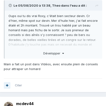
Le 05/08/2020 à 13:38,
Theo dans l'eau
a dit :
Oups oui tu dis vrai Roxy, c'était bien secteur devin. Cr
d'hier, même spot sur devin. Mer d'huile hier, j'ai fait encore
étalé et 2h montant. Trouvé un trou habité par un beau
homard mais pas fichu de le sortir. Je suis preneur de
conseils si des aînés s'y connaissent
peu de bars ou
?
dorades, de belles vieilles tirées et un congre sur le retour.
D'habitude j'y touche pas mais on recevait du monde et
c'est bon même si les arrêtés sont relou.sortie très agréable
Développer
cela dit, les bars aperçut n'étaient pas maillés mais bon. La
visi était top, diminuant avec la montante mais toujours
chassable. Merci la mer !
Mam a fait un post dans VIdéos, avec ensuite plein de conseils
pour attraper un homard
Citer
mcdev44