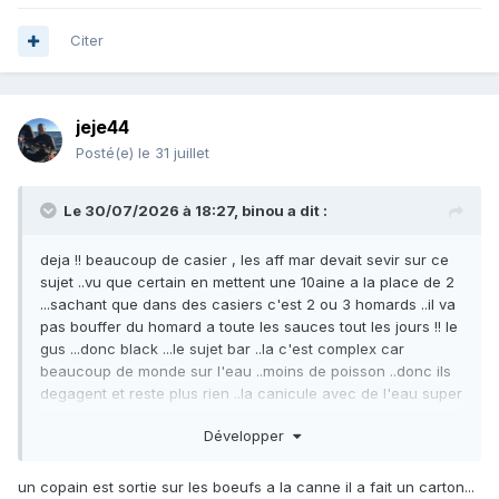
Citer
jeje44
Posté(e)
le 31 juillet
Le 30/07/2026 à 18:27,
binou
a dit :
deja !! beaucoup de casier , les aff mar devait sevir sur ce
sujet ..vu que certain en mettent une 10aine a la place de 2
...sachant que dans des casiers c'est 2 ou 3 homards ..il va
pas bouffer du homard a toute les sauces tout les jours !! le
gus ...donc black ...le sujet bar ..la c'est complex car
beaucoup de monde sur l'eau ..moins de poisson ..donc ils
degagent et reste plus rien ..la canicule avec de l'eau super
chaude !! sa doit pas arranger la chose ..vu que dans des
Développer
secteurs, il n'y a plus un laminaire..et cela depuis bien 2 ans
!! franchement si cela continu comme cela ...j'arrete la
chasse sous marine ...car plonger des heures pour rien voir
un copain est sortie sur les boeufs a la canne il a fait un carton...