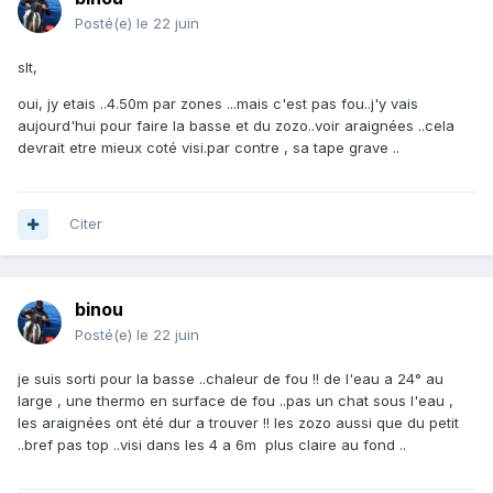
Posté(e)
le 22 juin
slt,
oui, jy etais ..4.50m par zones ...mais c'est pas fou..j'y vais
aujourd'hui pour faire la basse et du zozo..voir araignées ..cela
devrait etre mieux coté visi.par contre , sa tape grave ..
Citer
binou
Posté(e)
le 22 juin
je suis sorti pour la basse ..chaleur de fou !! de l'eau a 24° au
large , une thermo en surface de fou ..pas un chat sous l'eau ,
les araignées ont été dur a trouver !! les zozo aussi que du petit
..bref pas top ..visi dans les 4 a 6m plus claire au fond ..