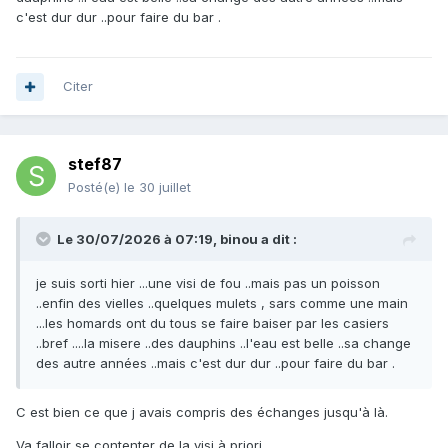
c'est dur dur ..pour faire du bar .
Citer
stef87
Posté(e)
le 30 juillet
Le 30/07/2026 à 07:19,
binou
a dit :
je suis sorti hier ...une visi de fou ..mais pas un poisson
..enfin des vielles ..quelques mulets , sars comme une main
...les homards ont du tous se faire baiser par les casiers
..bref ....la misere ..des dauphins ..l'eau est belle ..sa change
des autre années ..mais c'est dur dur ..pour faire du bar .
C est bien ce que j avais compris des échanges jusqu'à là.
Va falloir se contenter de la visi à priori.