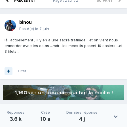
PRÉCÉDENT
Page 72 sur 72
SUIVANT
binou
Posté(e)
le 7 juin
là...actuellement , il y en a une sacré trafilade ...et on vient nous
enmerder avec les cotas ...mdr ..les mecs ils posent 10 casiers ...et
3 filets ..
Citer
Réponses
Créé
Dernière réponse
3.6 k
10 a
4 j