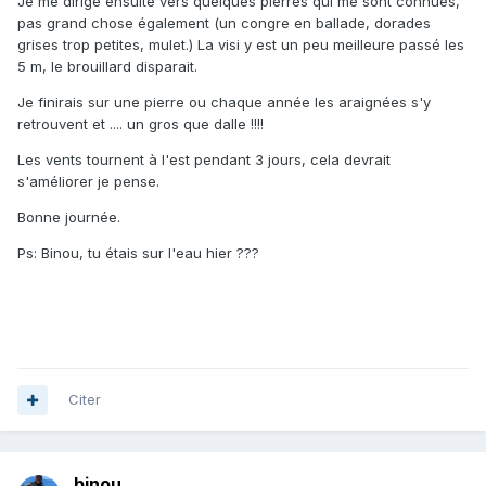
Je me dirige ensuite vers quelques pierres qui me sont connues,
pas grand chose également (un congre en ballade, dorades
grises trop petites, mulet.) La visi y est un peu meilleure passé les
5 m, le brouillard disparait.
Je finirais sur une pierre ou chaque année les araignées s'y
retrouvent et .... un gros que dalle !!!!
Les vents tournent à l'est pendant 3 jours, cela devrait
s'améliorer je pense.
Bonne journée.
Ps: Binou, tu étais sur l'eau hier ???
Citer
binou