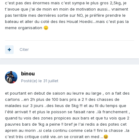
...quand tu as connu bien mieux ..sa calme grave ..c'est
c'est pas des énormes mais c'est sympa le plus gros 2,5kg, je
navrant ..
t'avoue que j'ai de moin en moin de motivation aussi... vraiment
pas terrible mes dernières sortie sur NO, je préfère prendre le
bateau et aller du coté des iles Houat Hoedic...mais c'est pas la
meme organisation
😞
Citer
binou
Posté(e)
le 31 juillet
et pourtant en debut de saison au leurre au large , on a fait des
cartons ...en 2h plus de 100 bars pris a 2 !! des chasses de
malades sur 3 jours ..des lieus de 5kg !!! et au fil du temps que
l'été arrivait !! et plus le poisson se faisait rare ..là franchement ,
quand tu vois des zones propices aux bars et que tu vois que 2
pauvres bars de 1kg a peine !! bref je l'ai redis a des potes cet
aprem au morin ..si cela continu comme cela !! fini la chasse ..la
c'est trés critique coté vie..on se croirait en med ...
😆