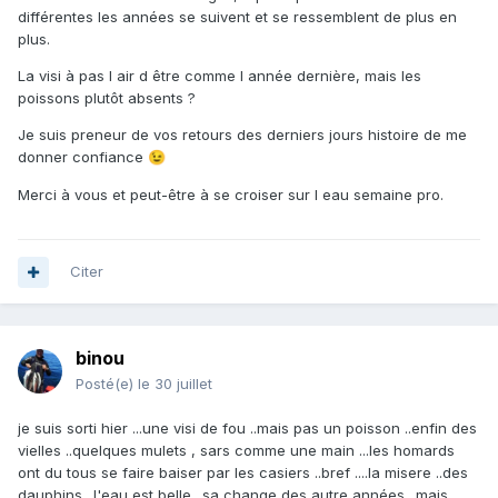
différentes les années se suivent et se ressemblent de plus en
plus.
La visi à pas l air d être comme l année dernière, mais les
poissons plutôt absents ?
Je suis preneur de vos retours des derniers jours histoire de me
donner confiance
😉
Merci à vous et peut-être à se croiser sur l eau semaine pro.
Citer
binou
Posté(e)
le 30 juillet
je suis sorti hier ...une visi de fou ..mais pas un poisson ..enfin des
vielles ..quelques mulets , sars comme une main ...les homards
ont du tous se faire baiser par les casiers ..bref ....la misere ..des
dauphins ..l'eau est belle ..sa change des autre années ..mais