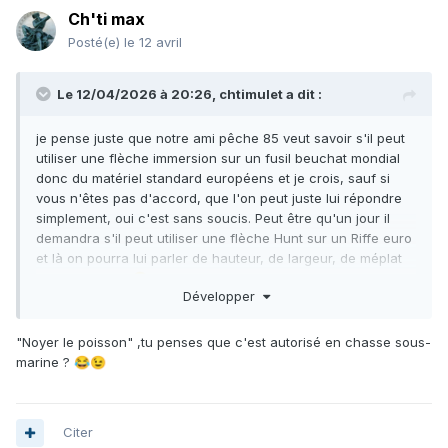
Ch'ti max
Posté(e)
le 12 avril
Le 12/04/2026 à 20:26,
chtimulet
a dit :
je pense juste que notre ami pêche 85 veut savoir s'il peut
utiliser une flèche immersion sur un fusil beuchat mondial
donc du matériel standard européens et je crois, sauf si
vous n'êtes pas d'accord, que l'on peut juste lui répondre
simplement, oui c'est sans soucis. Peut être qu'un jour il
demandra s'il peut utiliser une flèche Hunt sur un Riffe euro
et là on pourra lui parler de hauteur, de largeur, de méplat
etc etc... non ?
😄
Développer
"Noyer le poisson" ,tu penses que c'est autorisé en chasse sous-
marine ?
😂
😉
Citer