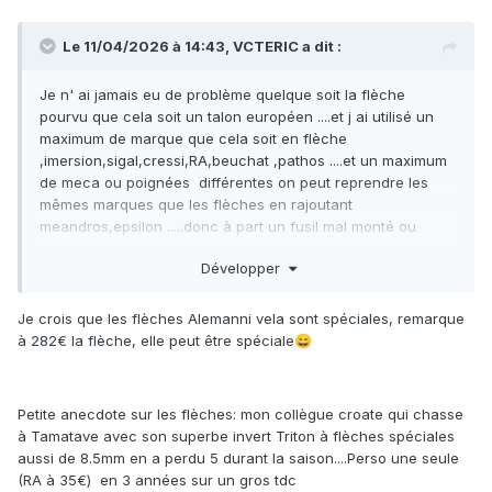
Le 11/04/2026 à 14:43,
VCTERIC
a dit :
Je n' ai jamais eu de problème quelque soit la flèche
pourvu que cela soit un talon européen ....et j ai utilisé un
maximum de marque que cela soit en flèche
,imersion,sigal,cressi,RA,beuchat ,pathos ....et un maximum
de meca ou poignées différentes on peut reprendre les
mêmes marques que les flèches en rajoutant
meandros,epsilon .....donc à part un fusil mal monté ou
bricolé avec de mauvais offset ,je vois pas où peut être le
Développer
problème ....
🤔
Et moi je dirais donc 100 % sur un fusil bien monté
Je crois que les flèches Alemanni vela sont spéciales, remarque
....comme le dit dom ,le problème qui peut se poser c'est la
à 282€ la flèche, elle peut être spéciale
😄
largeur de l' ensemble fil plus flèche quand le fil est en bout
de flèche et rentre dans le mécanisme ....
😉
Petite anecdote sur les flèches: mon collègue croate qui chasse
à Tamatave avec son superbe invert Triton à flèches spéciales
aussi de 8.5mm en a perdu 5 durant la saison....Perso une seule
(RA à 35€) en 3 années sur un gros tdc