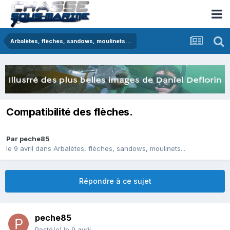
Arbalètes, flèches, sandows, moulinets...
Compatibilité des flèches.
Par
peche85
le 9 avril
dans
Arbalètes, flèches, sandows, moulinets...
Répondre à ce sujet
peche85
Posté(e)
le 9 avril