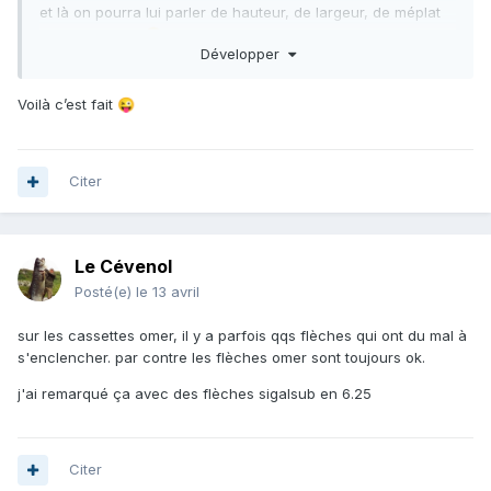
et là on pourra lui parler de hauteur, de largeur, de méplat
etc etc... non ?
😄
Développer
Voilà c’est fait
😜
Citer
Le Cévenol
Posté(e)
le 13 avril
sur les cassettes omer, il y a parfois qqs flèches qui ont du mal à
s'enclencher. par contre les flèches omer sont toujours ok.
j'ai remarqué ça avec des flèches sigalsub en 6.25
Citer