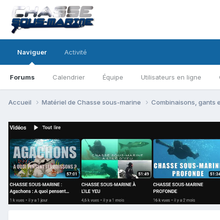
Naviguer
Activité
Forums
Calendrier
Équipe
Utilisateurs en ligne
Accueil
Matériel de Chasse sous-marine
Combinaisons, gants 