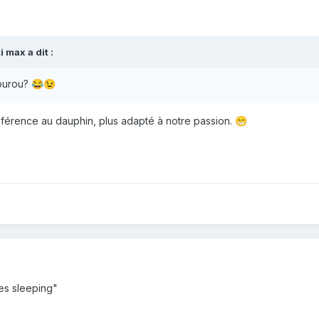
ti max
a dit :
gourou?
😂
😉
référence au dauphin, plus adapté à notre passion.
😁
es sleeping"