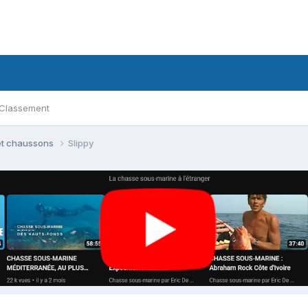
Classement
et chaussons
Slippy