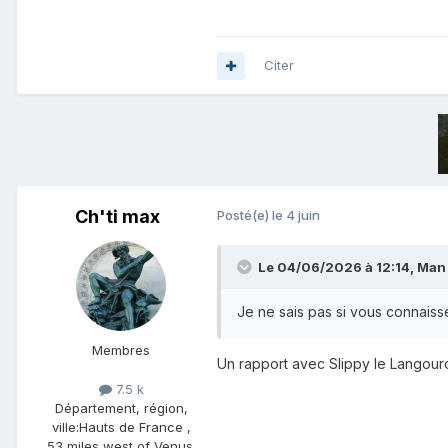
Citer
Ch'ti max
Posté(e)
le 4 juin
Le 04/06/2026 à 12:14,
Man
Je ne sais pas si vous connaiss
Membres
Un rapport avec Slippy le Langou
7.5 k
Département, région,
ville:
Hauts de France ,
53 miles west of Venus.