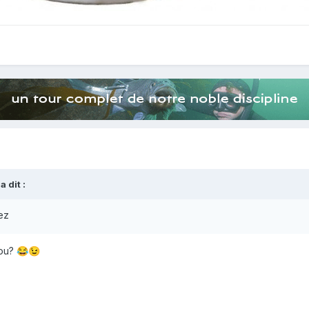
a dit :
ez
rou?
😂
😉