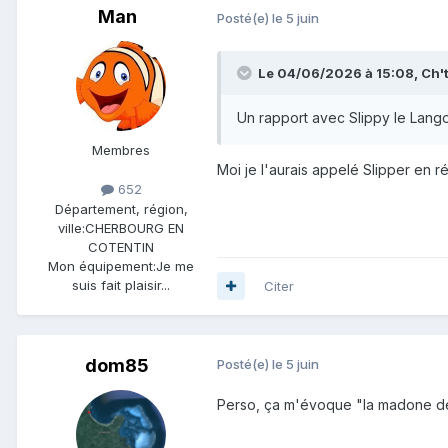
Man
Posté(e)
le 5 juin
Le 04/06/2026 à 15:08,
Ch'
Un rapport avec Slippy le Lan
Membres
Moi je l'aurais appelé Slipper en 
652
Département, région,
ville:
CHERBOURG EN
COTENTIN
Mon équipement:
Je me
suis fait plaisir...
Citer
dom85
Posté(e)
le 5 juin
Perso, ça m'évoque "la madone d