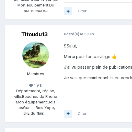
Mon équipement:
Du
sur-mesure...
Citer
Titoudu13
Posté(e)
le 5 juin
SSalut,
Merci pour ton paratrge
👍
J’ai vu passer plein de publication
Membres
Je sais que maintenant ils en vende
1.9 k
Département, région,
ville:
Bouches du Rhone
Mon équipement:
Bois
JosGun + Bois Yope,
JFE du flair…..
Citer