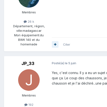
Membres
26 k
Département, région,
ville:
madagascar
Mon équipement:
du
BWK 140 et du
homemade
Citer
JP_33
Posté(e)
le 5 juin
Yes, c'est connu. Il y a eu un sujet 
que ça. Le coup des chaussons, je m
chausson et je l'ai déchiré...une pa
Membres
192