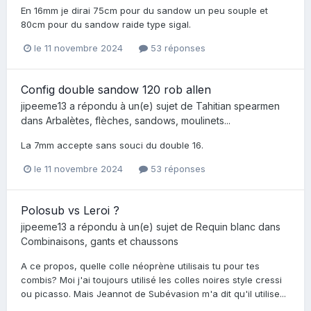
En 16mm je dirai 75cm pour du sandow un peu souple et
80cm pour du sandow raide type sigal.
le 11 novembre 2024
53 réponses
Config double sandow 120 rob allen
jipeeme13
a répondu à un(e) sujet de
Tahitian spearmen
dans
Arbalètes, flèches, sandows, moulinets...
La 7mm accepte sans souci du double 16.
le 11 novembre 2024
53 réponses
Polosub vs Leroi ?
jipeeme13
a répondu à un(e) sujet de
Requin blanc
dans
Combinaisons, gants et chaussons
A ce propos, quelle colle néoprène utilisais tu pour tes
combis? Moi j'ai toujours utilisé les colles noires style cressi
ou picasso. Mais Jeannot de Subévasion m'a dit qu'il utilise...