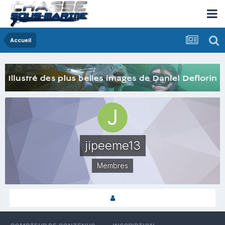
Accueil
jipeeme13
Membres