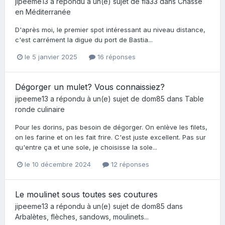
jipeeme13
a répondu à un(e) sujet de
fla33
dans
Chasse
en Méditerranée
D'après moi, le premier spot intéressant au niveau distance,
c'est carrément la digue du port de Bastia...
le 5 janvier 2025
16 réponses
Dégorger un mulet? Vous connaissiez?
jipeeme13
a répondu à un(e) sujet de
dom85
dans
Table
ronde culinaire
Pour les dorins, pas besoin de dégorger. On enlève les filets,
on les farine et on les fait frire. C'est juste excellent. Pas sur
qu'entre ça et une sole, je choisisse la sole...
le 10 décembre 2024
12 réponses
Le moulinet sous toutes ses coutures
jipeeme13
a répondu à un(e) sujet de
dom85
dans
Arbalètes, flèches, sandows, moulinets...