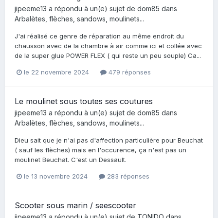
jipeeme13
a répondu à un(e) sujet de
dom85
dans
Arbalètes, flèches, sandows, moulinets...
J'ai réalisé ce genre de réparation au même endroit du
chausson avec de la chambre à air comme ici et collée avec
de la super glue POWER FLEX ( qui reste un peu souple) Ca...
le 22 novembre 2024
479 réponses
Le moulinet sous toutes ses coutures
jipeeme13
a répondu à un(e) sujet de
dom85
dans
Arbalètes, flèches, sandows, moulinets...
Dieu sait que je n'ai pas d'affection particulière pour Beuchat
( sauf les flèches) mais en l'occurence, ça n'est pas un
moulinet Beuchat. C'est un Dessault.
le 13 novembre 2024
283 réponses
Scooter sous marin / seescooter
jipeeme13
a répondu à un(e) sujet de
TONIDO
dans