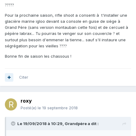
?
?
?
?
?
Pour la prochaine saison, rifle shoot a consenti à t'installer une
glacière marine igloo devant sa console en guise de siège à
Grand Père (sans version montauban cette fois) et de cercueil à
pépère labrax... Tu pourras te venger sur son couvercle
et
?
surtout plus besoin d'emmener la tienne... sauf s'il instaure une
ségrégation pour les vieilles
?
?
?
?
Bonne fin de saison les chassous !
Citer
roxy
Posté(e)
le 19 septembre 2018
Le 19/09/2018 à 10:29,
Grandpère
a dit :