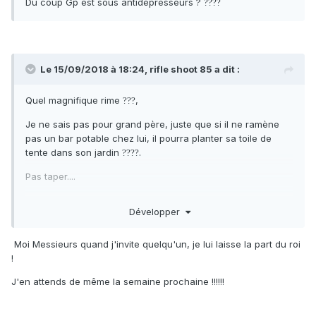
Du coup Gp est sous antidépresseurs ?
?
?
?
?
Le 15/09/2018 à 18:24,
rifle shoot 85
a dit :
Quel magnifique rime
,
?
?
?
Je ne sais pas pour grand père, juste que si il ne ramène
pas un bar potable chez lui, il pourra planter sa toile de
tente dans son jardin
.
?
?
?
?
Pas taper....
Ps: Gp, la semaine prochaine plus de sentiments envers les
Développer
bars.
Moi Messieurs quand j'invite quelqu'un, je lui laisse la part du roi
!
J'en attends de même la semaine prochaine !!!!!!