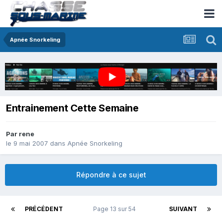
Apnée Snorkeling
Entrainement Cette Semaine
Par
rene
le 9 mai 2007
dans
Apnée Snorkeling
Répondre à ce sujet
PRÉCÉDENT
Page 13 sur 54
SUIVANT