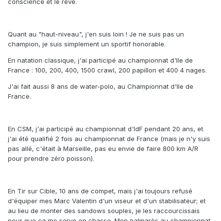
conscience et le rêve.
Quant au "haut-niveau", j'en suis loin ! Je ne suis pas un
champion, je suis simplement un sportif honorable.
En natation classique, j'ai participé au championnat d'Ile de
France : 100, 200, 400, 1500 crawl, 200 papillon et 400 4 nages.
J'ai fait aussi 8 ans de water-polo, au Championnat d'Ile de
France.
En CSM, j'ai participé au championnat d'IdF pendant 20 ans, et
j'ai été qualifié 2 fois au championnat de France (mais je n'y suis
pas allé, c'était à Marseille, pas eu envie de faire 800 km A/R
pour prendre zéro poisson).
En Tir sur Cible, 10 ans de compet, mais j'ai toujours refusé
d'équiper mes Marc Valentin d'un viseur et d'un stabilisateur; et
au lieu de monter des sandows souples, je les raccourcissais
pour que ça me serve en chasse. Mon palmarès au championnat