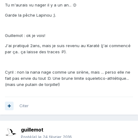
Tu m'aurais vu nager il y a un an... :D
Garde la pêche Lapinou ;).
Guillemot : ok je vois!
J'ai pratiqué 2ans, mais je suis revenu au Karaté (j'ai commencé
par ça.. ça laisse des traces :P).
Cyril : non la nana nage comme une sirène, mais ... perso elle ne
fait pas envie du tout :D. Une brune limite squeletico-athlétique...
(mais une putain de torpille!)
Citer
guillemot
Posté(e)
le 24 février 2016