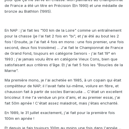
de France a été un titre en Précision (En 1990) et une médaille de
bronze au Biathlon (1995).
En NAP : j'ai fait les "100 km de la Loire" comme un entraînement
pour la chasse (je l'ai fait 2 fois en "bi", et j'ai été au bout les 2
fois ! Ensuite, je l'ai fait 4 fois en mono : une fois premier, une fois
second, deux fois troisième) ... J'ai fait le Championnat de France
de Grand Fond, toujours en catégorie Seniors - j'ai fait 19° en
1993 ; j'ai jamais voulu être en catégorie Vieux Cons, bien que
satisfaisant aux critères d'âge. Et j'ai fait 5 fois les "Boucles de la
Marne".
Ma première mono, je l'ai achetée en 1985, à un copain qui était
compétiteur de NAP; il l'avait faite lui-même, voilure en fibre, et
chausson fait à partir de socles Barracuda ... C'était un excellent
bricoleur. Il me l'a vendue un prix d'ami, et au premier essai, j'ai
fait 50m apnée ! C'était assez maladroit, mais j'étais enchanté.
En 1989, le 31 juillet exactement, j'ai fait pour la première fois
100m en apnée !
Et depuis je fais toujours 100m au moins une fois dans l'année ...