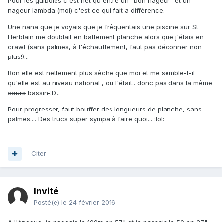
Pour les guiboles c'est net qu'entre un "bon nageur" et un
nageur lambda (moi) c'est ce qui fait a différence.
Une nana que je voyais que je fréquentais une piscine sur St
Herblain me doublait en battement planche alors que j'étais en
crawl (sans palmes, à l'échauffement, faut pas déconner non
plus!)...
Bon elle est nettement plus sèche que moi et me semble-t-il
qu'elle est au niveau national , où l'était.. donc pas dans la même
cours
bassin
:D...
Pour progresser, faut bouffer des longueurs de planche, sans
palmes.... Des trucs super sympa à faire quoi... :lol:
Citer
Invité
Posté(e)
le 24 février 2016