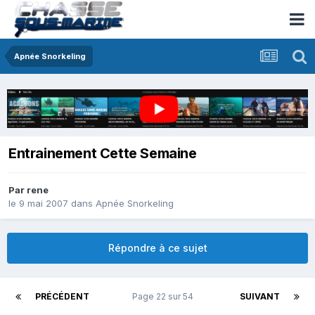
Apnée Snorkeling
Entrainement Cette Semaine
Par
rene
le 9 mai 2007
dans
Apnée Snorkeling
Répondre à ce sujet
PRÉCÉDENT
Page 22 sur 54
SUIVANT