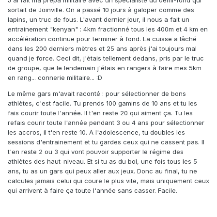
J'ai fait ma prépa militaire avec un spécialiste du demi-fond qui
sortait de Joinville. On a passé 10 jours à galoper comme des
lapins, un truc de fous. L'avant dernier jour, il nous a fait un
entrainement "kenyan" : 4km fractionné tous les 400m et 4 km en
accélération continue pour terminer à fond. La cuisse a lâché
dans les 200 derniers mètres et 25 ans après j'ai toujours mal
quand je force. Ceci dit, j'étais tellement dedans, pris par le truc
de groupe, que le lendemain j'étais en rangers à faire mes 5km
en rang... connerie militaire... :D
Le même gars m'avait raconté : pour sélectionner de bons
athlètes, c'est facile. Tu prends 100 gamins de 10 ans et tu les
fais courir toute l'année. Il t'en reste 20 qui aiment ça. Tu les
refais courir toute l'année pendant 3 ou 4 ans pour sélectionner
les accros, il t'en reste 10. A l'adolescence, tu doubles les
sessions d'entrainement et tu gardes ceux qui ne cassent pas. Il
t'en reste 2 ou 3 qui vont pouvoir supporter le régime des
athlètes des haut-niveau. Et si tu as du bol, une fois tous les 5
ans, tu as un gars qui peux aller aux jeux. Donc au final, tu ne
calcules jamais celui qui coure le plus vite, mais uniquement ceux
qui arrivent à faire ça toute l'année sans casser. Facile.