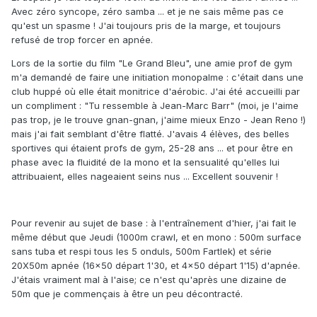
Avec zéro syncope, zéro samba ... et je ne sais même pas ce
qu'est un spasme ! J'ai toujours pris de la marge, et toujours
refusé de trop forcer en apnée.
Lors de la sortie du film "Le Grand Bleu", une amie prof de gym
m'a demandé de faire une initiation monopalme : c'était dans une
club huppé où elle était monitrice d'aérobic. J'ai été accueilli par
un compliment : "Tu ressemble à Jean-Marc Barr" (moi, je l'aime
pas trop, je le trouve gnan-gnan, j'aime mieux Enzo - Jean Reno !)
mais j'ai fait semblant d'être flatté. J'avais 4 élèves, des belles
sportives qui étaient profs de gym, 25-28 ans ... et pour être en
phase avec la fluidité de la mono et la sensualité qu'elles lui
attribuaient, elles nageaient seins nus ... Excellent souvenir !
Pour revenir au sujet de base : à l'entraînement d'hier, j'ai fait le
même début que Jeudi (1000m crawl, et en mono : 500m surface
sans tuba et respi tous les 5 onduls, 500m Fartlek) et série
20X50m apnée (16x50 départ 1'30, et 4x50 départ 1'15) d'apnée.
J'étais vraiment mal à l'aise; ce n'est qu'après une dizaine de
50m que je commençais à être un peu décontracté.