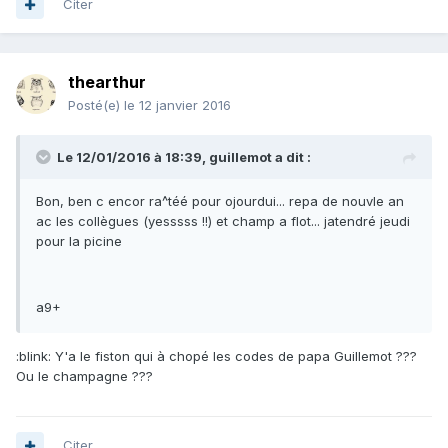
Citer
thearthur
Posté(e)
le 12 janvier 2016
Le 12/01/2016 à 18:39, guillemot a dit :
Bon, ben c encor ra^téé pour ojourdui... repa de nouvle an
ac les collègues (yesssss !!) et champ a flot... jatendré jeudi
pour la picine
a9+
:blink: Y'a le fiston qui à chopé les codes de papa Guillemot ???
Ou le champagne ???
Citer