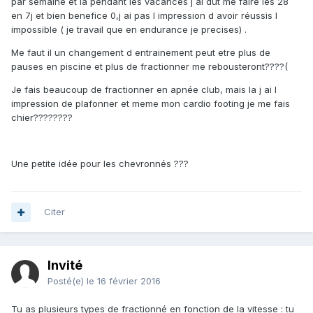
par semaine et la pendant les vacances j ai dut me faire les 28
en 7j et bien benefice 0,j ai pas l impression d avoir réussis l
impossible ( je travail que en endurance je precises) .
Me faut il un changement d entrainement peut etre plus de
pauses en piscine et plus de fractionner me rebousteront????(
Je fais beaucoup de fractionner en apnée club, mais la j ai l
impression de plafonner et meme mon cardio footing je me fais
chier????????
Une petite idée pour les chevronnés ???
Citer
Invité
Posté(e)
le 16 février 2016
Tu as plusieurs types de fractionné en fonction de la vitesse : tu