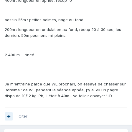
400m : longueur en apnée, récup 10"
bassin 25m : petites palmes, nage au fond
200m : longueur en ondulation au fond, récup 20 à 30 sec, les
derniers 50m poumons mi-pleins.
2 400 m ... rincé.
Je m'entraine parce que WE prochain, on essaye de chasser sur
Roreima : ce WE pendant la séance apnée, j'y ai vu un pagre
dispo de 10/12 kg. Pb, il était à 40m... va falloir envoyer ! :D
Citer