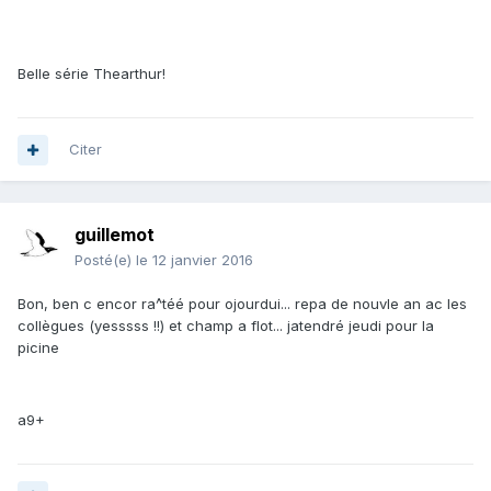
Belle série Thearthur!
Citer
guillemot
Posté(e)
le 12 janvier 2016
Bon, ben c encor ra^téé pour ojourdui... repa de nouvle an ac les
collègues (yesssss !!) et champ a flot... jatendré jeudi pour la
picine
a9+