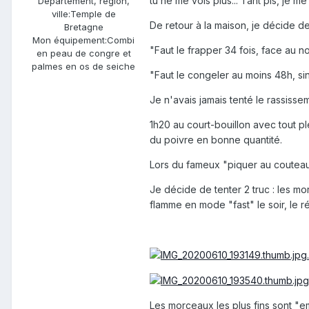
tu ne me vois plus... Tant pis, je me
Département, région,
ville:
Temple de
De retour à la maison, je décide d
Bretagne
Mon équipement:
Combi
"Faut le frapper 34 fois, face au 
en peau de congre et
palmes en os de seiche
"Faut le congeler au moins 48h, si
Je n'avais jamais tenté le rassisse
1h20 au court-bouillon avec tout p
du poivre en bonne quantité.
Lors du fameux "piquer au couteau",
Je décide de tenter 2 truc : les mor
flamme en mode "fast" le soir, le ré
Les morceaux les plus fins sont "em