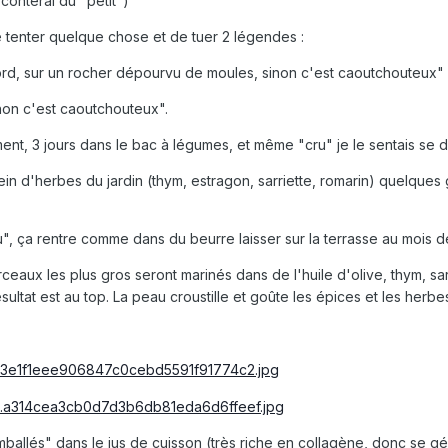
 conterai du "petit")
e tenter quelque chose et de tuer 2 légendes :
nord, sur un rocher dépourvu de moules, sinon c'est caoutchouteux"
non c'est caoutchouteux".
ment, 3 jours dans le bac à légumes, et même "cru" je le sentais se d
lein d'herbes du jardin (thym, estragon, sarriette, romarin) quelque
 ça rentre comme dans du beurre laisser sur la terrasse au mois de j
ceaux les plus gros seront marinés dans de l'huile d'olive, thym, sarri
sultat est au top. La peau croustille et goûte les épices et les herbe
ballés" dans le jus de cuisson (très riche en collagène, donc se gél