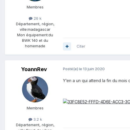
Membres
26 k
Département, région,
ville:
madagascar
Mon équipement:
du
BWK 140 et du
homemade
Citer
YoannRev
Posté(e)
le 13 juin 2020
Y’en a un qui attend la fin du moi
Membres
3.2 k
Département, région,