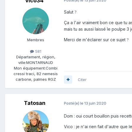
vico34
Salut
?
Ça a l'air vraiment bon ce que tu as
mais tu as aussi laissé le poulpe 3
Merci de m'éclairer sur ce sujet
Membres
?
581
Département, région,
ville:
MONTARNAUD
Mon équipement:
Combi
cressi traci, 82 nemesis
carbone, palmes RGZ
Citer
Tatosan
Posté(e)
le 13 juin 2020
Dom : oui court bouillon puis recett
Vico : je n'ai rien fait d'autre que 