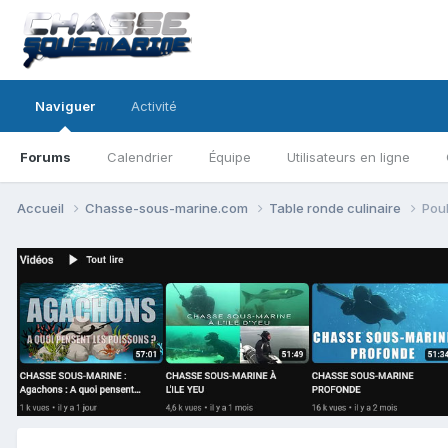
Naviguer
Activité
Forums
Calendrier
Équipe
Utilisateurs en ligne
Accueil
Chasse-sous-marine.com
Table ronde culinaire
Pou