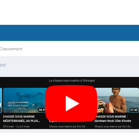
Classement
lpy!