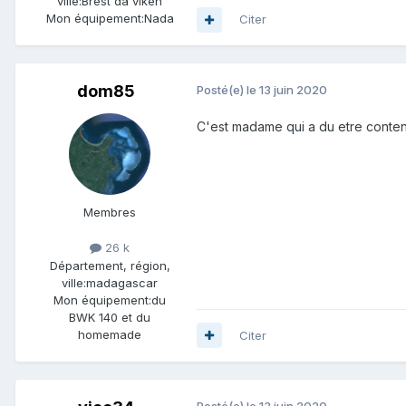
ville:
Brest da viken
Mon équipement:
Nada
Citer
dom85
Posté(e)
le 13 juin 2020
C'est madame qui a du etre conte
Membres
26 k
Département, région,
ville:
madagascar
Mon équipement:
du
BWK 140 et du
homemade
Citer
Posté(e)
le 13 juin 2020