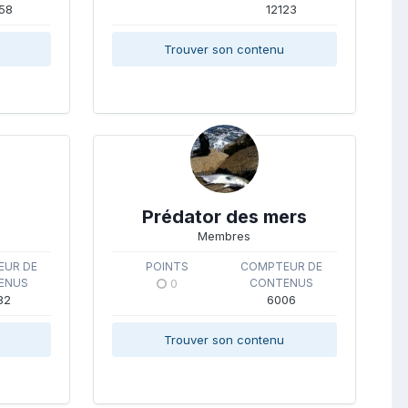
58
12123
Trouver son contenu
Prédator des mers
Membres
UR DE
POINTS
COMPTEUR DE
ENUS
0
CONTENUS
82
6006
Trouver son contenu