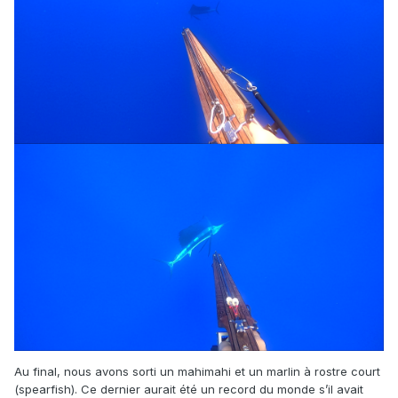
Au final, nous avons sorti un mahimahi et un marlin à rostre court
(spearfish). Ce dernier aurait été un record du monde s’il avait