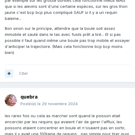
par exemple sur les grosse bonites cela fonctionne mieux MAIS
que si les alevins sont d'une certaine espèces, sur les gros thon
jaune c'est bcp bcp plus compliqué SAUF si il y a un requin
baleine...
Bon sinon sur le principe, attendre que la boule soit assez
immobile et sauté dans le tas avec fusils prêt a tiré... Et si pas
possible il faut quand même une boule pas trop mobile et essayer
d'anticiper la trajectoire. (Mais cela fonctionne bcp bcp moins
bien)
Citer
quebra
Posté(e)
le 29 novembre 2024
les rares fois ou cela as marcher sont quand le poisson etait
encercler par les requins qui avaient l'air de gerer l'afflux, les
poissons etaient concentrer en boule et n'osaient pas en sortir,
mais il y avait une 100taine de requins... pas simple pour tirer quoi