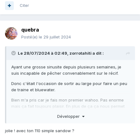
Citer
quebra
Posté(e)
le 29 juillet 2024
Le 28/07/2024 à 02:49,
zorrotahiti
a dit :
Ayant une grosse sinusite depuis plusieurs semaines, je
suis incapable de pêcher convenablement sur le récif.
Donc c'était l'occasion de sortir au large pour faire un peu
de traine et bluewater.
Bien m'a pris car je fais mon premier wahoo. Pas enorme
mais ça fait toujours plaisir. En plus de ça ça nous permet
de faire une vente poisson fumé pour financer notre
Développer
déplacement aux championnats de Polynésie de CSM de
début août.
jolie ! avec ton 110 simple sandow ?