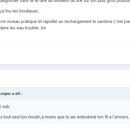
égonfler sans te le dire au moment du tire sur ton plus gros poisson 
ça fou les boullasse...
42cm niveau pratique et rapidité au rechargement le sandow c'est p
ans les eau trouble...lol
sniper
a dit :
G sub.
 tout seul ton moulin,à moins que tu ais embobiné ton fil a l'envers...