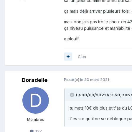
saï un peut comme le pneu qui saï d
ça mais déjà arriver plusieurs fois...
mais bon jais pas tro le choix en 
ça niveau puissance et maniabilité d
a plouff
Citer
Doradelle
Posté(e)
le 30 mars 2021
Le 30/03/2021 à 11:50,
sub 
tu mets 10€ de plus et t'as du L
t'es sur qu'il ne se débloque pas
Membres
322