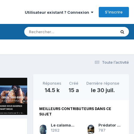
S’inscrire
Utilisateur existant ? Connexion
Toute l’activité
Réponses
Créé
Dernière réponse
14.5 k
15 a
le 30 juil.
MEILLEURS CONTRIBUTEURS DANS CE
SUJET
Le calamar volant
Prédator des mers
1262
787