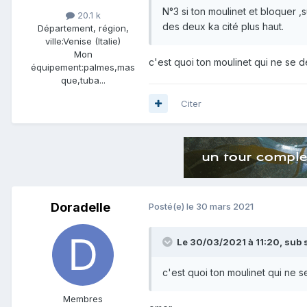
N°3 si ton moulinet et bloquer ,su
20.1 k
des deux ka cité plus haut.
Département, région,
ville:
Venise (Italie)
Mon
c'est quoi ton moulinet qui ne se d
équipement:
palmes,mas
que,tuba...
Citer
Doradelle
Posté(e)
le 30 mars 2021
Le 30/03/2021 à 11:20,
sub 
c'est quoi ton moulinet qui ne 
Membres