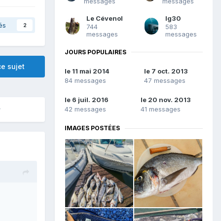
messages
messages
Le Cévenol
lg30
és
2
744
583
messages
messages
JOURS POPULAIRES
e sujet
le 11 mai 2014
le 7 oct. 2013
84 messages
47 messages
le 6 juil. 2016
le 20 nov. 2013
42 messages
41 messages
IMAGES POSTÉES