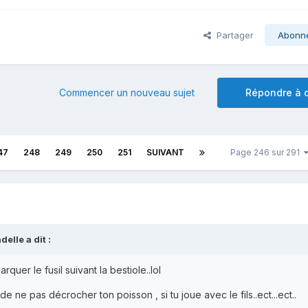
Partager
Abonn
Commencer un nouveau sujet
Répondre à c
47
248
249
250
251
SUIVANT
Page 246 sur 291
delle
a dit :
quer le fusil suivant la bestiole..lol
de ne pas décrocher ton poisson , si tu joue avec le fils..ect...ect..