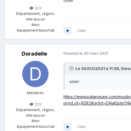
omer
322
Département, région,
ville:
aucun
Mon
équipement:
beuchat
Citer
Doradelle
Posté(e)
le 30 mars 2021
Le 30/03/2021 à 11:38,
Dora
omer
Membres
https://www.palanquee.com/mouli
prod_id=9282&gclid=EAIaIQobCh
322
Département, région,
ville:
aucun
Mon
équipement:
beuchat
Citer