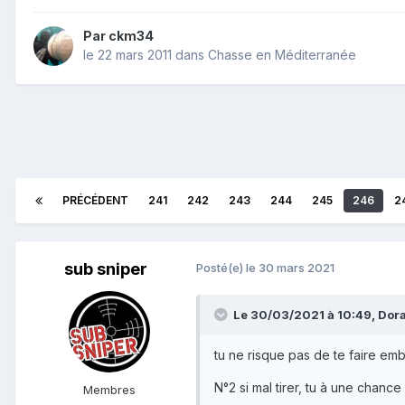
Par
ckm34
le 22 mars 2011
dans
Chasse en Méditerranée
PRÉCÉDENT
241
242
243
244
245
246
2
sub sniper
Posté(e)
le 30 mars 2021
Le 30/03/2021 à 10:49,
Dora
tu ne risque pas de te faire embar
N°2 si mal tirer, tu à une chance 
Membres