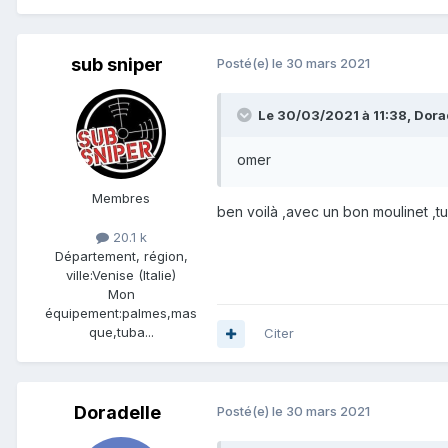
sub sniper
Posté(e)
le 30 mars 2021
Le 30/03/2021 à 11:38,
Dora
omer
Membres
ben voilà ,avec un bon moulinet ,tu l
20.1 k
Département, région,
ville:
Venise (Italie)
Mon
équipement:
palmes,mas
que,tuba...
Citer
Doradelle
Posté(e)
le 30 mars 2021