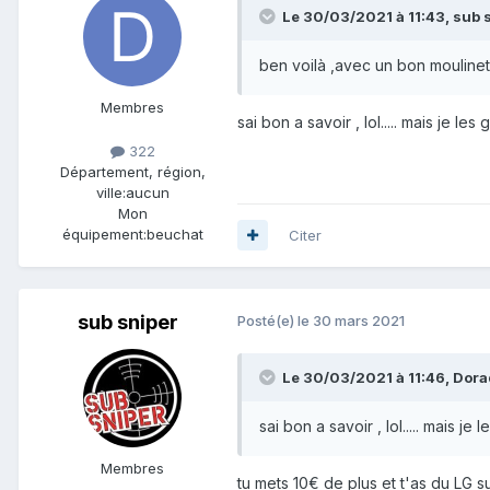
Le 30/03/2021 à 11:43,
sub 
ben voilà ,avec un bon moulinet ,t
Membres
sai bon a savoir , lol..... mais je les
322
Département, région,
ville:
aucun
Mon
équipement:
beuchat
Citer
sub sniper
Posté(e)
le 30 mars 2021
Le 30/03/2021 à 11:46,
Dora
sai bon a savoir , lol..... mais je 
Membres
tu mets 10€ de plus et t'as du LG s