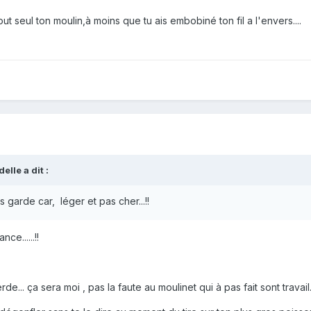
ut seul ton moulin,à moins que tu ais embobiné ton fil a l'envers....
delle
a dit :
les garde car, léger et pas cher...!!
ce......!!
rde... ça sera moi , pas la faute au moulinet qui à pas fait sont travail...