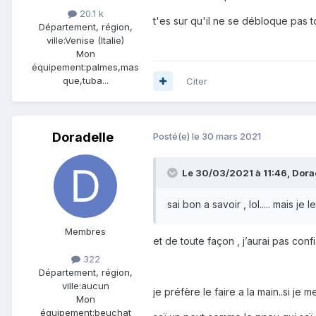
20.1 k
t'es sur qu'il ne se débloque pas to
Département, région,
ville:
Venise (Italie)
Mon
équipement:
palmes,mas
que,tuba...
Citer
Doradelle
Posté(e)
le 30 mars 2021
Le 30/03/2021 à 11:46,
Dora
sai bon a savoir , lol..... mais je 
Membres
et de toute façon , j’aurai pas confian
322
Département, région,
ville:
aucun
je préfère le faire a la main..si je me
Mon
équipement:
beuchat