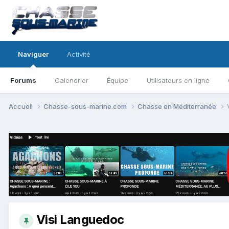
Naviguer
Activité
Forums
Calendrier
Équipe
Utilisateurs en ligne
Accueil
Chasse-sous-marine.com
Chasse en Méditerranée
Visi Languedoc