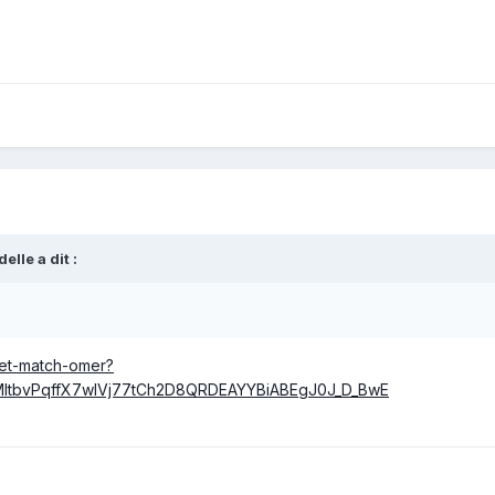
delle
a dit :
net-match-omer?
MItbvPqffX7wIVj77tCh2D8QRDEAYYBiABEgJ0J_D_BwE