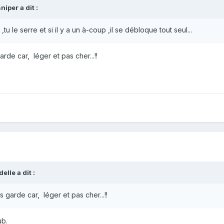
sniper
a dit :
u le serre et si il y a un à-coup ,il se débloque tout seul...
 garde car, léger et pas cher...!!
delle
a dit :
les garde car, léger et pas cher...!!
ub.