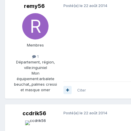
remy56
Posté(e)
le 22 août 2014
Membres
1
Département, région,
ville:
inguiniel
Mon
équipement:
arbalete
beuchat,,palmes cressi
et masque omer
Citer
ccdrik56
Posté(e)
le 22 août 2014