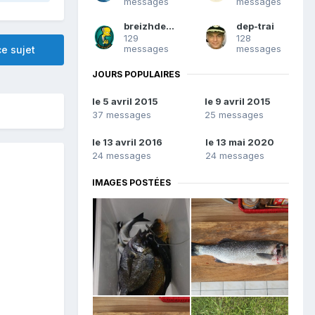
messages
messages
breizhdenice
dep-trai
129
128
messages
messages
e sujet
JOURS POPULAIRES
le 5 avril 2015
le 9 avril 2015
37 messages
25 messages
le 13 avril 2016
le 13 mai 2020
24 messages
24 messages
IMAGES POSTÉES