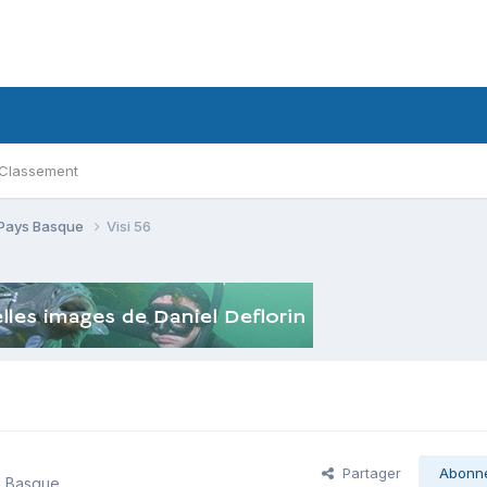
Classement
 Pays Basque
Visi 56
Partager
Abonn
s Basque