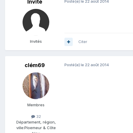
Invité
Posté(e)
le 22 août 2014
Invités
Citer
clém69
Posté(e)
le 22 août 2014
Membres
32
Département, région,
ville:
Ploemeur & Côte