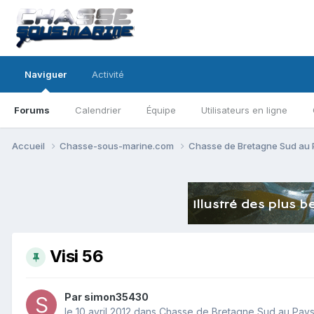
Naviguer
Activité
Forums
Calendrier
Équipe
Utilisateurs en ligne
Accueil
Chasse-sous-marine.com
Chasse de Bretagne Sud au
Visi 56
Par
simon35430
le 10 avril 2012
dans
Chasse de Bretagne Sud au Pay