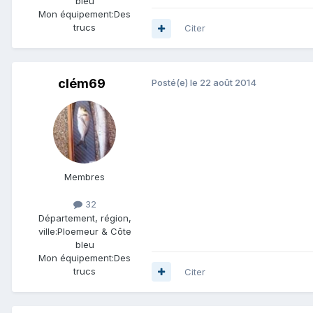
bleu
Mon équipement:
Des
trucs
Citer
clém69
Posté(e)
le 22 août 2014
Membres
32
Département, région,
ville:
Ploemeur & Côte
bleu
Mon équipement:
Des
trucs
Citer