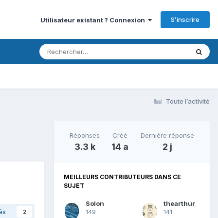
S’inscrire
Utilisateur existant ? Connexion
Toute l’activité
Réponses
Créé
Dernière réponse
3.3 k
14 a
2 j
MEILLEURS CONTRIBUTEURS DANS CE
SUJET
Solon
thearthur
és
149
141
2