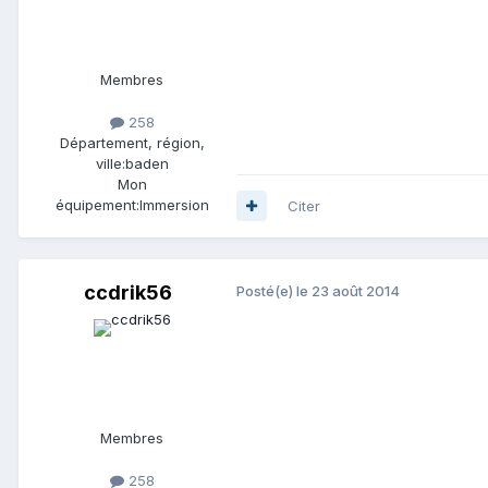
Membres
258
Département, région,
ville:
baden
Mon
équipement:
Immersion
Citer
ccdrik56
Posté(e)
le 23 août 2014
Membres
258