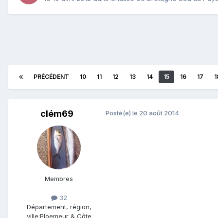
PRÉCÉDENT
10
11
12
13
14
15
16
17
1
clém69
Posté(e)
le 20 août 2014
Membres
32
Département, région,
ville:
Ploemeur & Côte