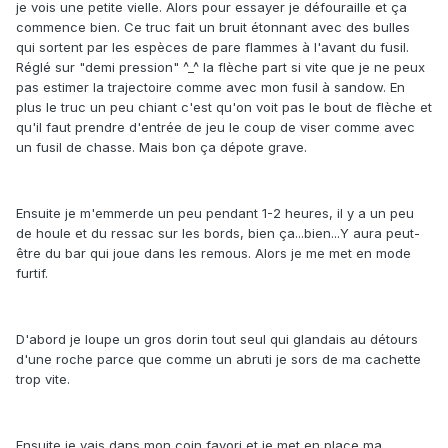
je vois une petite vielle. Alors pour essayer je défouraille et ça
commence bien. Ce truc fait un bruit étonnant avec des bulles
qui sortent par les espèces de pare flammes à l'avant du fusil.
Réglé sur "demi pression" ^_^ la flèche part si vite que je ne peux
pas estimer la trajectoire comme avec mon fusil à sandow. En
plus le truc un peu chiant c'est qu'on voit pas le bout de flèche et
qu'il faut prendre d'entrée de jeu le coup de viser comme avec
un fusil de chasse. Mais bon ça dépote grave.
Ensuite je m'emmerde un peu pendant 1-2 heures, il y a un peu
de houle et du ressac sur les bords, bien ça...bien...Y aura peut-
être du bar qui joue dans les remous. Alors je me met en mode
furtif.
D'abord je loupe un gros dorin tout seul qui glandais au détours
d'une roche parce que comme un abruti je sors de ma cachette
trop vite.
Ensuite je vais dans mon coin favori et je met en place ma