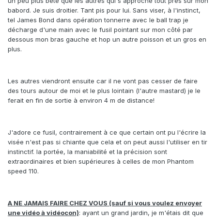
un peu plus bête que les autres qui s'approche tout près sur mon
babord. Je suis droitier. Tant pis pour lui. Sans viser, à l'instinct,
tel James Bond dans opération tonnerre avec le ball trap je
décharge d'une main avec le fusil pointant sur mon côté par
dessous mon bras gauche et hop un autre poisson et un gros en
plus.
Les autres viendront ensuite car il ne vont pas cesser de faire
des tours autour de moi et le plus lointain (l'autre mastard) je le
ferait en fin de sortie à environ 4 m de distance!
J'adore ce fusil, contrairement à ce que certain ont pu l'écrire la
visée n'est pas si chiante que cela et on peut aussi l'utiliser en tir
instinctif. la portée, la maniabilité et la précision sont
extraordinaires et bien supérieures à celles de mon Phantom
speed 110.
A NE JAMAIS FAIRE CHEZ VOUS (sauf si vous voulez envoyer
une vidéo à vidéocon)
: ayant un grand jardin, je m'étais dit que