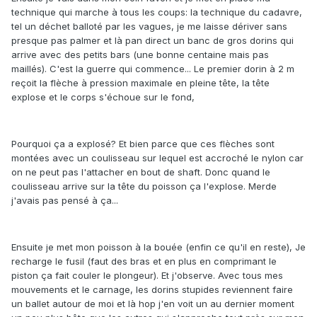
technique qui marche à tous les coups: la technique du cadavre,
tel un déchet balloté par les vagues, je me laisse dériver sans
presque pas palmer et là pan direct un banc de gros dorins qui
arrive avec des petits bars (une bonne centaine mais pas
maillés). C'est la guerre qui commence... Le premier dorin à 2 m
reçoit la flèche à pression maximale en pleine tête, la tête
explose et le corps s'échoue sur le fond,
Pourquoi ça a explosé? Et bien parce que ces flèches sont
montées avec un coulisseau sur lequel est accroché le nylon car
on ne peut pas l'attacher en bout de shaft. Donc quand le
coulisseau arrive sur la tête du poisson ça l'explose. Merde
j'avais pas pensé à ça...
Ensuite je met mon poisson à la bouée (enfin ce qu'il en reste), Je
recharge le fusil (faut des bras et en plus en comprimant le
piston ça fait couler le plongeur). Et j'observe. Avec tous mes
mouvements et le carnage, les dorins stupides reviennent faire
un ballet autour de moi et là hop j'en voit un au dernier moment