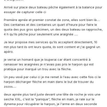
Arrivé sur place deux bateau pêche également à la balance pour
essayer de capturer celle ci
Première apnée et premier constat de zone, elles sont bien là.....
Des centaines et des centaines un quart d'heure pour faire le
quota des pus gros spécimen, un des deux bateau se rapproche,
4 h qu'ils pêche pour seulement une araignée .....
Je leur propose mes services qu'ils acceptent directement, 10
min plus tard ils ont leurs quota, ils sont content et j'ai gagné un
apéro.
je verrai un homard que je louperai car étant concentré à
ramasser les araignées je n'avais pas pris le harpon qui est
pratique pour marqué un trou avec la flèche.
Un peu vexé par celui ci je me remet à l'eau avec cette fois ci le
harpon décharger flèche en main dans le but de trouver du
zozos.....
deux apnée plus tard juste devant une tête de roche je vois une
seiche XXL, c'est la "panique", flèche en main, je rale sur le
dynema pour récupérer le harpon, je l'arme en deux seconde