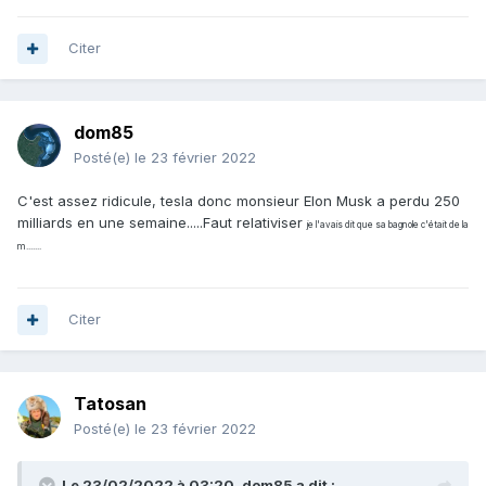
Citer
dom85
Posté(e)
le 23 février 2022
C'est assez ridicule, tesla donc monsieur Elon Musk a perdu 250
milliards en une semaine.....Faut relativiser
je l'avais dit que sa bagnole c'était de la
m.......
Citer
Tatosan
Posté(e)
le 23 février 2022
Le 23/02/2022 à 03:20,
dom85
a dit :