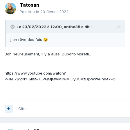
Tatosan
Posté(e)
le 23 février 2022
Le 23/02/2022 à 12:00,
antho35
a dit :
j'en rêve des fois
😉
Bon heureusement, il y a aussi Dupont-Moretti....
https://www.youtube.com/watch?
v=1IAj7jxZNYI&list=TLPQMjMwMjIwMjJIyBGVzDj5Ww&index=2
Citer