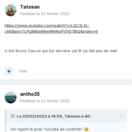
Tatosan
Posté(e)
le 22 février 2022
https://www.youtube.com/watch?v=LQC2LXL-
cN0&list=TLPQMjEwMjIwMjIH6oFVhD7BtQ&index=6
C'est Bruno Gaccio qui est derrière ça! Et ça fait pas de mal!
Citer
antho35
Posté(e)
le 22 février 2022
Le 22/02/2022 à 14:59,
Tatosan
a dit :
On rejoint le post "société de contrôle"
😄