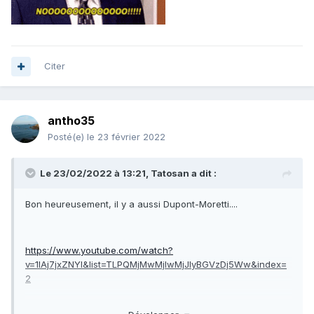
Citer
antho35
Posté(e)
le 23 février 2022
Le 23/02/2022 à 13:21,
Tatosan
a dit :
Bon heureusement, il y a aussi Dupont-Moretti....
https://www.youtube.com/watch?
v=1IAj7jxZNYI&list=TLPQMjMwMjIwMjJIyBGVzDj5Ww&index=
2