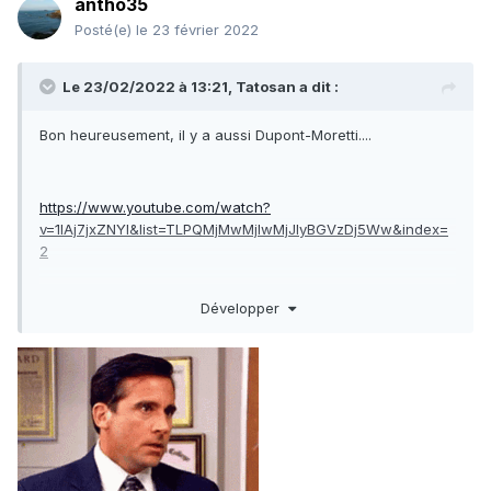
antho35
Posté(e)
le 23 février 2022
Le 23/02/2022 à 13:21,
Tatosan
a dit :
Bon heureusement, il y a aussi Dupont-Moretti....
https://www.youtube.com/watch?
v=1IAj7jxZNYI&list=TLPQMjMwMjIwMjJIyBGVzDj5Ww&index=
2
Développer