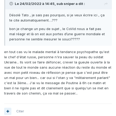
Le 24/02/2022 à 14:45,
sub sniper
a dit :
Désolé Tato , je sais pas pourquoi, si je veux écrire ici , ça
te cite automatiquement….???
bon je change un peu de sujet , le CoVid nous a fait pas
mal réagir et là on est aux portes d’une guerre mondiale et
personne ne semble mesurer le souci?????
en tout cas vu le malade mental à tendance psychopathe qu'est
le chef d'état russe, personne n'ira sauver la peau du soldat
Ukraine... Ils vont se faire défoncer, crever la gueule ouverte à la
vue de tout le monde sans aucune réaction du reste du monde et
avec mon petit niveau de réflexion je pense que c'est peut être
un mal pour un bien... car oui si l'otan y va "militairement parlant"
c'est la 3ème... J'ai vu le message de Poutine à 6h ce matin et
bien il ne rigole pas et dit clairement que si quelqu'un se met en
travers de son chemin, ça va mal se passer...
Citer