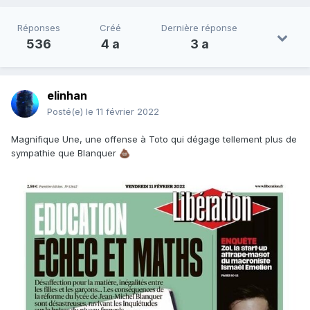
Réponses
Créé
Dernière réponse
536
4 a
3 a
elinhan
Posté(e)
le 11 février 2022
Magnifique Une, une offense à Toto qui dégage tellement plus de
sympathie que Blanquer
💩