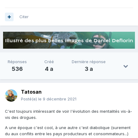
Il s'agit d'une boisson alcoolisée à base de
coca
, de noix de
,
kola et de damiana. Pemberton s'est probablement inspiré
de la recette ...
Citer
Réponses
Créé
Dernière réponse
536
4 a
3 a
Tatosan
Posté(e)
le 9 décembre 2021
C'est toujours intéressant de voir l'évolution des mentalités vis-à-
vis des drogues.
A une époque c'est cool, à une autre c'est diabolique (surement
du aux conflits entre les pays producteurs et consommateurs...)