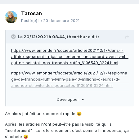
Tatosan
Posté(e)
le 20 décembre 2021
Le 20/12/2021 à 08:44,
thearthur
a dit :
https://www.lemonde.fr/societe/article/2021/12/17/dans-l-
affaire-squarcini-la-justice-enterine-un-accord-avec-lvmh-
qui-ne-satisfait-pas-francois-ruffin_6106549_3224.html
https://www.lemonde.fr/societe/article/2021/12/17/espionna
ge-de-francois-ruffin-lvmh-paie-10-millions-d-euros-d-
amende-et-evite-des-poursuites_6106518_3224.html
https://www.lepoint.fr/societe/affaire-squarcini-lvmh-paie-
Développer
10-millions-d-euros-d-amende-et-evite-des-poursuites-17-
12-2021-2457337_23.php
Ah alors j'ai fait un raccourci rapide
😄
https://www.francetvinfo.fr/societe/justice/affaire-bernard-
Après, les articles n'ont peut-être pas la visibilité qu'ils
squarcini-la-justice-valide-un-accord-avec-lvmh-qui-paie-
"mériteraient"... Le référencement c'est comme l'innocence, ça
10-millions-d-euros-pour-eviter-des-
s'achète
😛
poursuites_4884857.html