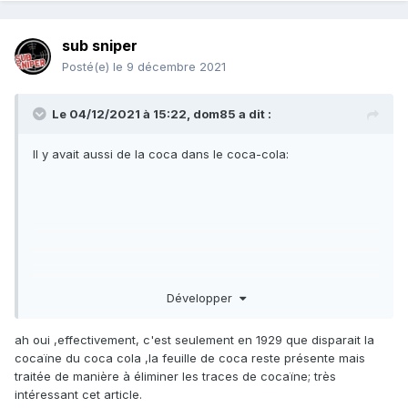
sub sniper
Posté(e)
le 9 décembre 2021
Le 04/12/2021 à 15:22,
dom85
a dit :
Il y avait aussi de la coca dans le coca-cola:
Développer
Coca-Cola - Wikipédia
ah oui ,effectivement, c'est seulement en 1929 que disparait la
cocaïne du coca cola ,la feuille de coca reste présente mais
https://fr.wikipedia.org
› wiki › Coca-Cola
traitée de manière à éliminer les traces de cocaïne; très
intéressant cet article.