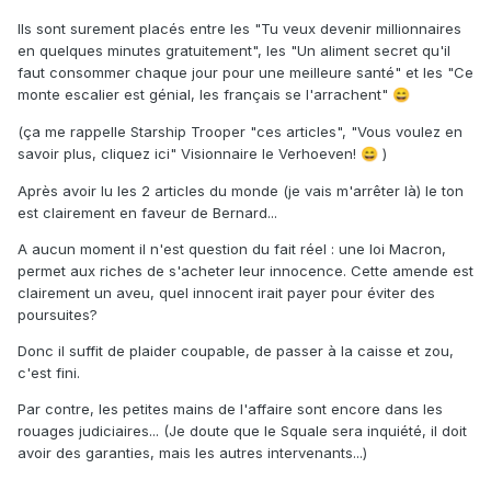
Ils sont surement placés entre les "Tu veux devenir millionnaires
https://www.ouest-france.fr/societe/justice/lvmh-paye-une-
en quelques minutes gratuitement", les "Un aliment secret qu'il
amende-de-dix-millions-d-euros-pour-eviter-les-
faut consommer chaque jour pour une meilleure santé" et les "Ce
poursuites-dans-l-affaire-squarcini-4c65ad28-5f58-11ec-
monte escalier est génial, les français se l'arrachent"
99a5-71442602a4ec
😄
https://www.lefigaro.fr/flash-actu/affaire-squarcini-lvmh-
(ça me rappelle Starship Trooper "ces articles", "Vous voulez en
paie-10-millions-d-euros-d-amende-et-evite-des-
savoir plus, cliquez ici" Visionnaire le Verhoeven!
)
😄
poursuites-20211217
Après avoir lu les 2 articles du monde (je vais m'arrêter là) le ton
https://www.france24.com/fr/france/20211217-affaire-
est clairement en faveur de Bernard...
squarcini-lvmh-évite-des-poursuites-en-échange-d-une-
A aucun moment il n'est question du fait réel : une loi Macron,
amende-de-10-millions-d-euros
permet aux riches de s'acheter leur innocence. Cette amende est
même BFM:
clairement un aveu, quel innocent irait payer pour éviter des
poursuites?
https://www.bfmtv.com/economie/economie-
social/france/affaire-squarcini-lvmh-va-payer-10-millions-
Donc il suffit de plaider coupable, de passer à la caisse et zou,
d-euros-pour-eviter-des-poursuites_AD-202112170281.html
c'est fini.
et tu peux rajouter à peu près tous les journaux régionaux,
Par contre, les petites mains de l'affaire sont encore dans les
etc.
rouages judiciaires... (Je doute que le Squale sera inquiété, il doit
avoir des garanties, mais les autres intervenants...)
Je pense pourvoir dire que les média en parlent.