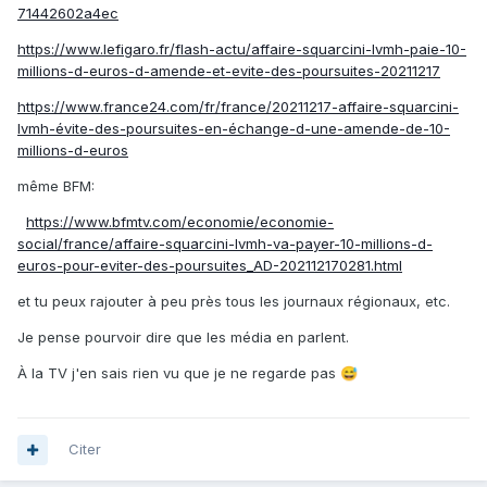
71442602a4ec
https://www.lefigaro.fr/flash-actu/affaire-squarcini-lvmh-paie-10-
millions-d-euros-d-amende-et-evite-des-poursuites-20211217
https://www.france24.com/fr/france/20211217-affaire-squarcini-
lvmh-évite-des-poursuites-en-échange-d-une-amende-de-10-
millions-d-euros
même BFM:
https://www.bfmtv.com/economie/economie-
social/france/affaire-squarcini-lvmh-va-payer-10-millions-d-
euros-pour-eviter-des-poursuites_AD-202112170281.html
et tu peux rajouter à peu près tous les journaux régionaux, etc.
Je pense pourvoir dire que les média en parlent.
À la TV j'en sais rien vu que je ne regarde pas
😅
Citer