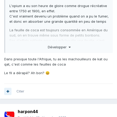
L'opium a eu son heure de gloire comme drogue récréative
entre 1750 et 1900, en effet.
C'est vraiment devenu un problème quand on a pu le fumer,
et donc en absorber une grande quantité en peu de temps
La feuille de coca est toujours consommée en Amérique du
sud, on en trouve même sous forme de petits bonbons.
Pas d'effets néfaste pour qui mâchouille une feuille, c'est
autre chose quand tu consomme de la cocaïne en poudre
Développer
extraite avec des solvants organiques dans la brousse.
Dans presque toute l'Afrique, tu as les machouilleurs de kat ou
Le fil a un peu dérapé, non ?
qat, c'est comme les feuilles de coca
Le fil a dérapé? Ah bon?
😄
Citer
harpon44