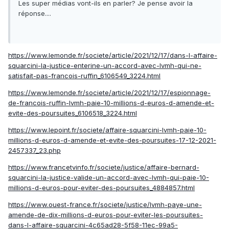
Les super médias vont-ils en parler? Je pense avoir la
réponse....
https://www.lemonde.fr/societe/article/2021/12/17/dans-l-affaire-
squarcini-la-justice-enterine-un-accord-avec-lvmh-qui-ne-
satisfait-pas-francois-ruffin_6106549_3224.html
https://www.lemonde.fr/societe/article/2021/12/17/espionnage-
de-francois-ruffin-lvmh-paie-10-millions-d-euros-d-amende-et-
evite-des-poursuites_6106518_3224.html
https://www.lepoint.fr/societe/affaire-squarcini-lvmh-paie-10-
millions-d-euros-d-amende-et-evite-des-poursuites-17-12-2021-
2457337_23.php
https://www.francetvinfo.fr/societe/justice/affaire-bernard-
squarcini-la-justice-valide-un-accord-avec-lvmh-qui-paie-10-
millions-d-euros-pour-eviter-des-poursuites_4884857.html
https://www.ouest-france.fr/societe/justice/lvmh-paye-une-
amende-de-dix-millions-d-euros-pour-eviter-les-poursuites-
dans-l-affaire-squarcini-4c65ad28-5f58-11ec-99a5-