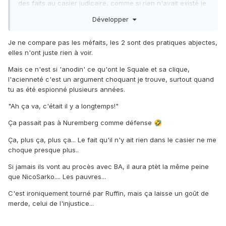
des faits au casier judicaire, comme si rien n'avait existé je
trouve ça aberrent.
Développer
Je ne compare pas les méfaits, les 2 sont des pratiques abjectes,
elles n'ont juste rien à voir.
Mais ce n'est si 'anodin' ce qu'ont le Squale et sa clique,
l'acienneté c'est un argument choquant je trouve, surtout quand
tu as été espionné plusieurs années.
"Ah ça va, c'était il y a longtemps!"
Ça passait pas à Nuremberg comme défense
🤣
Ça, plus ça, plus ça... Le fait qu'il n'y ait rien dans le casier ne me
choque presque plus..
Si jamais ils vont au procès avec BA, il aura ptèt la même peine
que NicoSarko.... Les pauvres...
C'est ironiquement tourné par Ruffin, mais ça laisse un goût de
merde, celui de l'injustice...