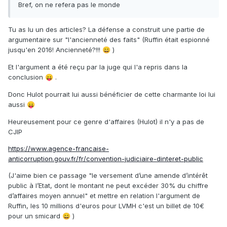
Bref, on ne refera pas le monde
Tu as lu un des articles? La défense a construit une partie de
argumentaire sur "l'ancienneté des faits" (Ruffin était espionné
jusqu'en 2016! Ancienneté?!!!
)
😄
Et l'argument a été reçu par la juge qui l'a repris dans la
conclusion
.
😛
Donc Hulot pourrait lui aussi bénéficier de cette charmante loi lui
aussi
😛
Heureusement pour ce genre d'affaires (Hulot) il n'y a pas de
CJIP
https://www.agence-francaise-
anticorruption.gouv.fr/fr/convention-judiciaire-dinteret-public
(J'aime bien ce passage "le versement d’une amende d’intérêt
public à l’Etat, dont le montant ne peut excéder 30% du chiffre
d’affaires moyen annuel" et mettre en relation l'argument de
Ruffin, les 10 millions d'euros pour LVMH c'est un billet de 10€
pour un smicard
)
😄