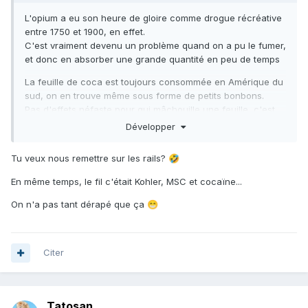
L'opium a eu son heure de gloire comme drogue récréative
entre 1750 et 1900, en effet.
C'est vraiment devenu un problème quand on a pu le fumer,
et donc en absorber une grande quantité en peu de temps
La feuille de coca est toujours consommée en Amérique du
sud, on en trouve même sous forme de petits bonbons.
Pas d'effets néfaste pour qui mâchouille une feuille, c'est
autre chose quand tu consomme de la cocaïne en poudre
Développer
extraite avec des solvants organiques dans la brousse.
Tu veux nous remettre sur les rails?
🤣
Le fil a un peu dérapé, non ?
En même temps, le fil c'était Kohler, MSC et cocaïne...
On n'a pas tant dérapé que ça
😁
Citer
Tatosan