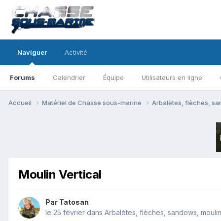
Naviguer
Activité
Forums
Calendrier
Équipe
Utilisateurs en ligne
Accueil
Matériel de Chasse sous-marine
Arbalètes, flèches, sa
Moulin Vertical
Par
Tatosan
le 25 février
dans
Arbalètes, flèches, sandows, mouline