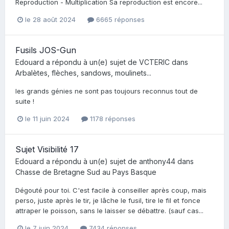
Reproduction - Multiplication Sa reproduction est encore...
le 28 août 2024
6665 réponses
Fusils JOS-Gun
Edouard
a répondu à un(e) sujet de
VCTERIC
dans
Arbalètes, flèches, sandows, moulinets...
les grands génies ne sont pas toujours reconnus tout de
suite !
le 11 juin 2024
1178 réponses
Sujet Visibilité 17
Edouard
a répondu à un(e) sujet de
anthony44
dans
Chasse de Bretagne Sud au Pays Basque
Dégouté pour toi. C'est facile à conseiller après coup, mais
perso, juste après le tir, je lâche le fusil, tire le fil et fonce
attraper le poisson, sans le laisser se débattre. (sauf cas...
le 7 juin 2024
7434 réponses