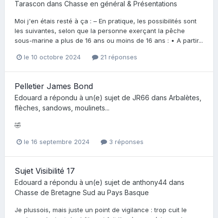
Tarascon
dans
Chasse en général & Présentations
Moi j'en étais resté à ça : – En pratique, les possibilités sont
les suivantes, selon que la personne exerçant la pêche
sous-marine a plus de 16 ans ou moins de 16 ans : • A partir...
le 10 octobre 2024
21 réponses
Pelletier James Bond
Edouard
a répondu à un(e) sujet de
JR66
dans
Arbalètes,
flèches, sandows, moulinets...
🤣
le 16 septembre 2024
3 réponses
Sujet Visibilité 17
Edouard
a répondu à un(e) sujet de
anthony44
dans
Chasse de Bretagne Sud au Pays Basque
Je plussois, mais juste un point de vigilance : trop cuit le