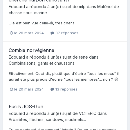
Edouard
a répondu à un(e) sujet de
mlp
dans
Matériel de
chasse sous-marine
Elle est bien vue celle-là, très cher !
le 26 mars 2024
37 réponses
Combie norvégienne
Edouard
a répondu à un(e) sujet de
rene
dans
Combinaisons, gants et chaussons
Effectivement. Ceci-dit, plutôt que d'écrire "tous les mecs" il
aurait été plus précis d'écrire "tous les membres"... non ? 😜
le 20 mars 2024
13 réponses
Fusils JOS-Gun
Edouard
a répondu à un(e) sujet de
VCTERIC
dans
Arbalètes, flèches, sandows, moulinets...
Tu as contacté directement Vcteric ? De ce que je connais