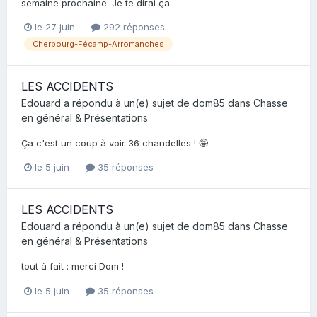
semaine prochaine. Je te dirai ça...
le 27 juin
292 réponses
Cherbourg-Fécamp-Arromanches
LES ACCIDENTS
Edouard
a répondu à un(e) sujet de
dom85
dans
Chasse
en général & Présentations
Ça c'est un coup à voir 36 chandelles ! 🤪
le 5 juin
35 réponses
LES ACCIDENTS
Edouard
a répondu à un(e) sujet de
dom85
dans
Chasse
en général & Présentations
tout à fait : merci Dom !
le 5 juin
35 réponses