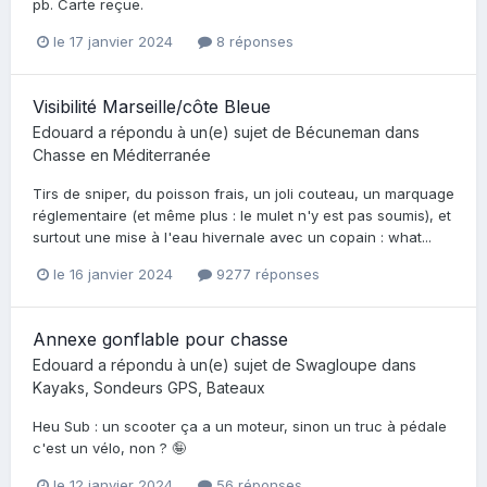
pb. Carte reçue.
le 17 janvier 2024
8 réponses
Visibilité Marseille/côte Bleue
Edouard
a répondu à un(e) sujet de
Bécuneman
dans
Chasse en Méditerranée
Tirs de sniper, du poisson frais, un joli couteau, un marquage
réglementaire (et même plus : le mulet n'y est pas soumis), et
surtout une mise à l'eau hivernale avec un copain : what...
le 16 janvier 2024
9277 réponses
Annexe gonflable pour chasse
Edouard
a répondu à un(e) sujet de
Swagloupe
dans
Kayaks, Sondeurs GPS, Bateaux
Heu Sub : un scooter ça a un moteur, sinon un truc à pédale
c'est un vélo, non ? 🤪
le 12 janvier 2024
56 réponses