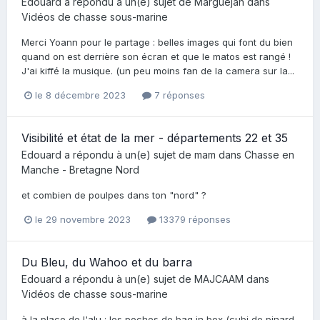
Edouard
a répondu à un(e) sujet de
Marguéjah
dans
Vidéos de chasse sous-marine
Merci Yoann pour le partage : belles images qui font du bien
quand on est derrière son écran et que le matos est rangé !
J'ai kiffé la musique. (un peu moins fan de la camera sur la...
le 8 décembre 2023
7 réponses
Visibilité et état de la mer - départements 22 et 35
Edouard
a répondu à un(e) sujet de
mam
dans
Chasse en
Manche - Bretagne Nord
et combien de poulpes dans ton "nord" ?
le 29 novembre 2023
13379 réponses
Du Bleu, du Wahoo et du barra
Edouard
a répondu à un(e) sujet de
MAJCAAM
dans
Vidéos de chasse sous-marine
à la place de l'alu : les poches de bag in box (cubi de pinard,