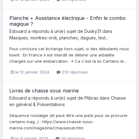
Planche + Assistance électrique - Enfin le combo
magique ?
Edouard
a répondu à un(e) sujet de
Dusky31
dans
Masques, montres-ordi, planches, dagues, lest...
Pour conclure cet échange hors sujet, si des débutants nous
lisent : En France il est interdit de détenir une arbalète
chargée sur une embarcation. -> Ca c'est la loi Certains le...
le 12 janvier 2024
212 réponses
Livres de chasse sous marine
Edouard
a répondu à un(e) sujet de
Ptibras
dans
Chasse
en général & Présentations
Séquence nostalgie (et peut-être une piste pour se procurer
certains mag...) : https://www.chasse-sous-
marine.com/magazine/chassesub.htm
le 11 janvier 2024
39 réponses