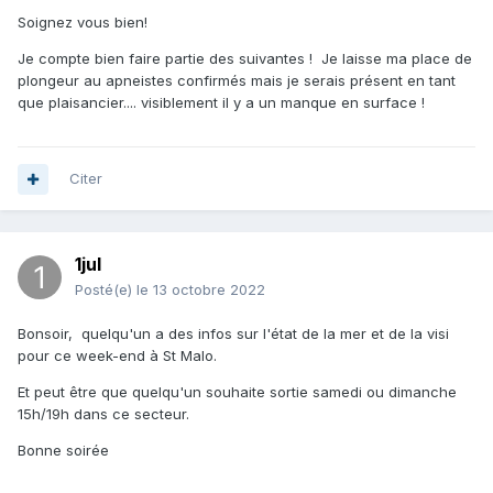
empêché de plonger...Vendredi j'étais limite déjà à la
Soignez vous bien!
coquille.
Je compte bien faire partie des suivantes ! Je laisse ma place de
j'espère que vous reconduirez cette opération qui est
plongeur au apneistes confirmés mais je serais présent en tant
vraiment très amicale avec des personnes agréables à
que plaisancier.... visiblement il y a un manque en surface !
côtoyer, des amoureux de la rance et de la mer, alors
laissons les cons dans leur connerie
😉
Citer
1jul
Posté(e)
le 13 octobre 2022
Bonsoir, quelqu'un a des infos sur l'état de la mer et de la visi
pour ce week-end à St Malo.
Et peut être que quelqu'un souhaite sortie samedi ou dimanche
15h/19h dans ce secteur.
Bonne soirée