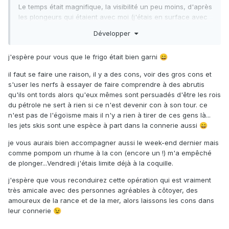
Le temps était magnifique, la visibilité un peu moins, d'après
les plongeurs qui étaient avec moi (j'étais en surface avec
mon bateau). On s'est pris la tête avec un jet ski, qui nous
Développer
a littéralement frôlé en nous disant qu'il s'en tapait des
pavillons alpha puisqu'il ne savait pas ce que ça voulait
j'espère pour vous que le frigo était bien garni
😄
dire....
il faut se faire une raison, il y a des cons, voir des gros cons et
s'user les nerfs à essayer de faire comprendre à des abrutis
qu'ils ont tords alors qu'eux mêmes sont persuadés d'être les rois
du pétrole ne sert à rien si ce n'est devenir con à son tour. ce
n'est pas de l'égoïsme mais il n'y a rien à tirer de ces gens là...
les jets skis sont une espèce à part dans la connerie aussi
😄
je vous aurais bien accompagner aussi le week-end dernier mais
comme pompom un rhume à la con (encore un !) m'a empêché
de plonger...Vendredi j'étais limite déjà à la coquille.
j'espère que vous reconduirez cette opération qui est vraiment
très amicale avec des personnes agréables à côtoyer, des
amoureux de la rance et de la mer, alors laissons les cons dans
leur connerie
😉