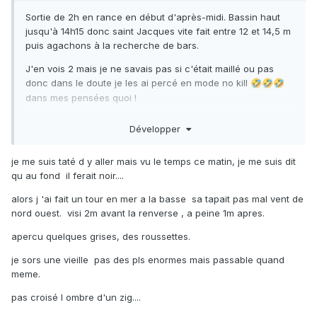
Sortie de 2h en rance en début d'après-midi. Bassin haut
jusqu'à 14h15 donc saint Jacques vite fait entre 12 et 14,5 m
puis agachons à la recherche de bars.
J'en vois 2 mais je ne savais pas si c'était maillé ou pas
donc dans le doute je les ai percé en mode no kill
🤣
🤣
🤣
dans mes pensées quoi !
C'était pas la folie
Développer
Eau pas mal mais avec la grisaille c'était sombre au fond
sur les zones de roche et genre 4 bons mètres sur le sable
je me suis taté d y aller mais vu le temps ce matin, je me suis dit
à la coquille. C'était d'un calme! ça m'a changé de la
qu au fond il ferait noir....
semaine dernière !
alors j 'ai fait un tour en mer a la basse sa tapait pas mal vent de
17 degrés en surface et plus frais au fond j'ai commencé à
nord ouest. visi 2m avant la renverse , a peine 1m apres.
avoir froid.
apercu quelques grises, des roussettes.
je sors une vieille pas des pls enormes mais passable quand
meme.
pas croisé l ombre d'un zig....