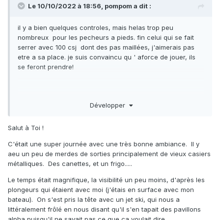
Le 10/10/2022 à 18:56,
pompom
a dit :
il y a bien quelques controles, mais helas trop peu
nombreux pour les pecheurs a pieds. fin celui qui se fait
serrer avec 100 csj dont des pas maillées, j'aimerais pas
etre a sa place. je suis convaincu qu ' aforce de jouer, ils
se feront prendre!
@rascal sa a donné quoi cormorance? une grippette m a
Développer
interdit d'aller me mettre à l'eau ce week end...
Salut à Toi !
C'était une super journée avec une très bonne ambiance. Il y
aeu un peu de merdes de sorties principalement de vieux casiers
métalliques. Des canettes, et un frigo.....
Le temps était magnifique, la visibilité un peu moins, d'après les
plongeurs qui étaient avec moi (j'étais en surface avec mon
bateau). On s'est pris la tête avec un jet ski, qui nous a
littéralement frôlé en nous disant qu'il s'en tapait des pavillons
alpha puisqu'il ne savait pas ce que ça voulait dire....