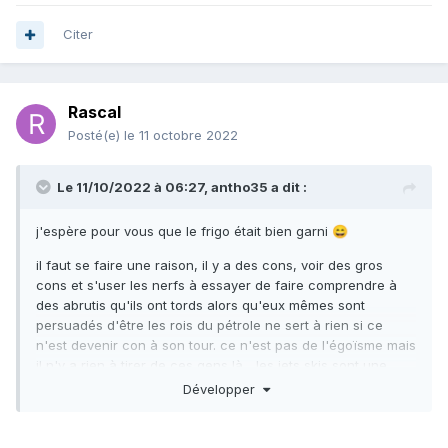
Citer
Rascal
Posté(e)
le 11 octobre 2022
Le 11/10/2022 à 06:27,
antho35
a dit :
j'espère pour vous que le frigo était bien garni
😄
il faut se faire une raison, il y a des cons, voir des gros
cons et s'user les nerfs à essayer de faire comprendre à
des abrutis qu'ils ont tords alors qu'eux mêmes sont
persuadés d'être les rois du pétrole ne sert à rien si ce
n'est devenir con à son tour. ce n'est pas de l'égoïsme mais
il n'y a rien à tirer de ces gens là... les jets skis sont une
espèce à part dans la connerie aussi
😄
Développer
je vous aurais bien accompagner aussi le week-end dernier
mais comme pompom un rhume à la con (encore un !) m'a