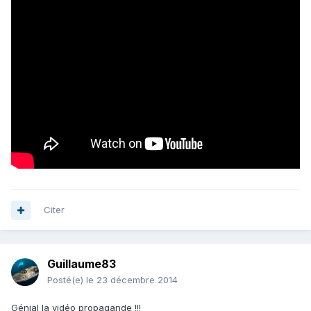
Citer
Guillaume83
Posté(e)
le 23 décembre 2014
Génial la vidéo propagande !!!