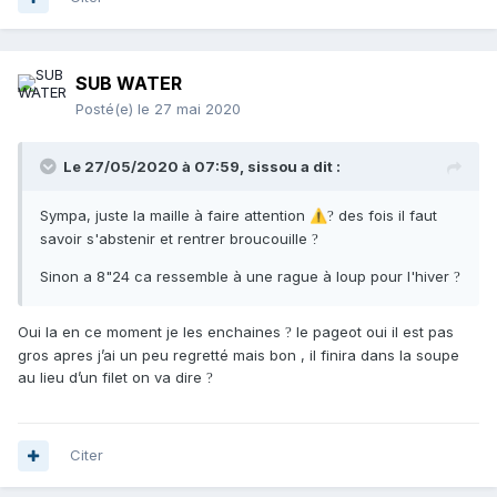
SUB WATER
Posté(e)
le 27 mai 2020
Le 27/05/2020 à 07:59,
sissou
a dit :
Sympa, juste la maille à faire attention
des fois il faut
⚠️
?
savoir s'abstenir et rentrer broucouille
?
Sinon a 8"24 ca ressemble à une rague à loup pour l'hiver
?
Oui la en ce moment je les enchaines
le pageot oui il est pas
?
gros apres j’ai un peu regretté mais bon , il finira dans la soupe
au lieu d’un filet on va dire
?
Citer