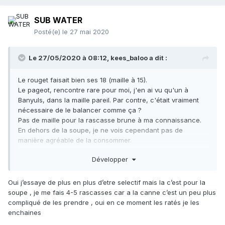
SUB WATER
Posté(e)
le 27 mai 2020
Le 27/05/2020 à 08:12,
kees_baloo
a dit :
Le rouget faisait bien ses 18 (maille à 15).
Le pageot, rencontre rare pour moi, j'en ai vu qu'un à
Banyuls, dans la maille pareil. Par contre, c'était vraiment
nécessaire de le balancer comme ça ?
Pas de maille pour la rascasse brune à ma connaissance.
En dehors de la soupe, je ne vois cependant pas de
manière agréable de la consommer.
Le chapon remonte en ce moment par contre
?
Développer
Belle dorade de ton collègue.
Oui j’essaye de plus en plus d’etre selectif mais la c’est pour la
Pêche correcte, mais tu peux commencer à élever le
soupe , je me fais 4-5 rascasses car a la canne c’est un peu plus
niveau de prises. Qualité avant la quantité.
compliqué de les prendre , oui en ce moment les ratés je les
Je vois qu'on a la même capacité à tirer à côté des sars
?
enchaines