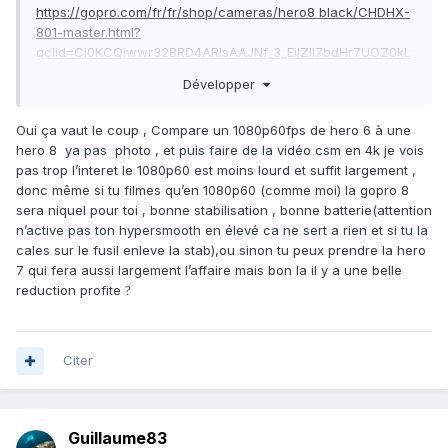
https://gopro.com/fr/fr/shop/cameras/hero8 black/CHDHX-
801-master.html?
gclid=Cj0KCQjwwr32BRD4ARIsAAJNf_3_EiIZlI7bdHr7UOZ0kL
ZXg8aKUVMT4KzaPM9CeC02hmN0OSsnB00aAiFyEALw_wc
Développer
B&gclsrc=aw.ds#hero8black
Oui ça vaut le coup , Compare un 1080p60fps de hero 6 à une
hero 8 ya pas photo , et puis faire de la vidéo csm en 4k je vois
je me demande si ça vaut la pein de mettre des sous pour
pas trop l’interet le 1080p60 est moins lourd et suffit largement ,
une caméra en 4k alors que mon écran de pc est en
donc même si tu filmes qu’en 1080p60 (comme moi) la gopro 8
1080p... je pense un HD 1080p en 60fps cela peut etre déjà
sera niquel pour toi , bonne stabilisation , bonne batterie(attention
bien... toi qui a testé, ton avis ?
n’active pas ton hypersmooth en élevé ca ne sert a rien et si tu la
cales sur le fusil enleve la stab),ou sinon tu peux prendre la hero
d'autres avis? j'ai pas vu s'il y a un post sur le sujet.. ?
7 qui fera aussi largement l’affaire mais bon la il y a une belle
reduction profite
?
Citer
Guillaume83