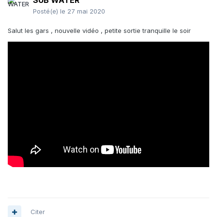
SUB WATER
Posté(e)
le 27 mai 2020
Salut les gars , nouvelle vidéo , petite sortie tranquille le soir
Citer