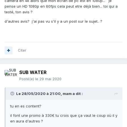
caméra en 4k alors que mon écran de pc est en 1080p... je
pense un HD 1080p en 60fps cela peut etre déjà bien... toi qui a
testé, ton avis ?
d'autres avis? j'ai pas vu s'il y a un post sur le sujet.. ?
Citer
SUB WATER
Posté(e)
le 29 mai 2020
Le 28/05/2020 à 21:00,
mam
a dit :
tu en es content?
il font une promo à 330€ tu crois que ça vaut le coup où il y
en aura d'autres ?