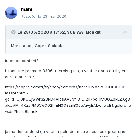
mam
Posté(e)
le 28 mai 2020
Le 28/05/2020 à 17:52,
SUB WATER
a dit :
Merci a toi , Gopro 8 black
tu en es content?
il font une promo à 330€ tu crois que ça vaut le coup où il y en
aura d'autres ?
https://gopro.com/fr/fr/shop/cameras/hero8 black/CHDHX-801-
master.html?
gclid=Cj0KCQjwwr32BRD4ARIsAAJNf_3_EiIZlI7bdHr7UOZ0kLZXg8
aKUVMT4KzaPM9CeC02hmN0OSsnB00aAiFyEALw_wcB&gclsrc=a
w.ds#hero8black
je me demande si ça vaut la pein de mettre des sous pour une