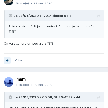
Posté(e)
le 29 mai 2020
Le 28/05/2020 à 17:47,
sissou
a dit :
Si tu savais......
Si je te montre il faut que je te tue après
?
?
?
?
?
?
On va attendre un peu alors
?
?
?
?
Citer
mam
Posté(e)
le 29 mai 2020
Le 29/05/2020 à 05:58,
SUB WATER
a dit :
Oui ça vaut le coup , Compare un 1080p60fps de hero 6 à