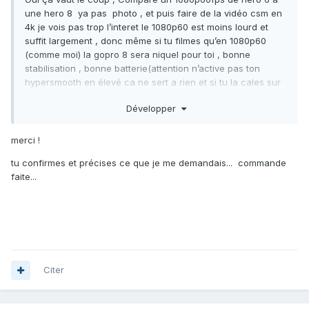
une hero 8 ya pas photo , et puis faire de la vidéo csm en
4k je vois pas trop l’interet le 1080p60 est moins lourd et
suffit largement , donc même si tu filmes qu’en 1080p60
(comme moi) la gopro 8 sera niquel pour toi , bonne
stabilisation , bonne batterie(attention n’active pas ton
hypersmooth en élevé ca ne sert a rien et si tu la cales sur
le fusil enleve la stab),ou sinon tu peux prendre la hero 7
Développer
qui fera aussi largement l’affaire mais bon la il y a une belle
reduction profite
?
merci !
tu confirmes et précises ce que je me demandais... commande
faite...
Citer