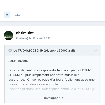
Citer
chtimulet
Posté(e)
le 17 avril 2021
Le 17/04/2021 à 19:24,
gobie2000
a dit :
Salut Flavien,
On a facilement une responsabilité civile : par la FCSMP,
FFESSM ou plus simplement par notre mutuelle /
assurance... On se retrouve d'ailleurs facilement avec une
couverture en double ou en triple...
Avant de prendre une souscription annuelle à la FCSMP, je
demandais à la MAIF, ma mutuelle, de me faire une
Développer
attestation chaque année de RC pour la pratique de la
chasse sous-marine.