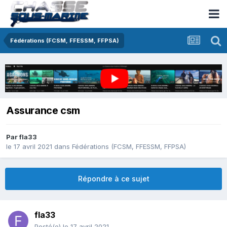
Fédérations (FCSM, FFESSM, FFPSA)
Assurance csm
Par
fla33
le 17 avril 2021
dans
Fédérations (FCSM, FFESSM, FFPSA)
Répondre à ce sujet
fla33
Posté(e)
le 17 avril 2021