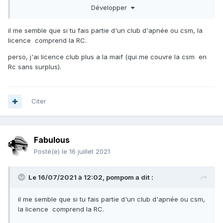
FCSMP?
conseillez vous de voir avec celle de la
Développer
Je précise que c'est pour débuter. Merci d'avance pour
vos retours.
il me semble que si tu fais partie d'un club d'apnée ou csm, la
licence comprend la RC.
A+
perso, j'ai licence club plus a la maif (qui me couvre la csm en
Rc sans surplus).
Citer
Fabulous
Posté(e)
le 16 juillet 2021
Le 16/07/2021 à 12:02,
pompom
a dit :
il me semble que si tu fais partie d'un club d'apnée ou csm,
la licence comprend la RC.