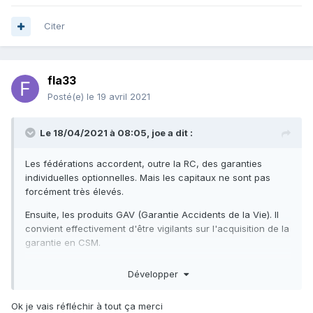
Citer
fla33
Posté(e)
le 19 avril 2021
Le 18/04/2021 à 08:05,
joe
a dit :
Les fédérations accordent, outre la RC, des garanties
individuelles optionnelles. Mais les capitaux ne sont pas
forcément très élevés.
Ensuite, les produits GAV (Garantie Accidents de la Vie). Il
convient effectivement d'être vigilants sur l'acquisition de la
garantie en CSM.
Consulter, avant toute chose, les conditions générales (CG).
Développer
Certaines GAV n'excluent aucun sport à risque, d'autres
presque tous...
Ok je vais réfléchir à tout ça merci