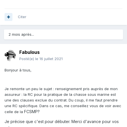
Si les CG ne sont pas très claires (par exemple exclusion
"plongée sous-marine", terme générique par excellence),
demander une précision écrite à l'assureur.
Citer
La GAV n'est pas forcément très chère, entre 100 et 150€
en individuelle, et le prix sera fonction de la franchise, taux
d'IPP minimum, et des garanties.
2 mois après...
Enfin, autre solution, souscrire un contrat décès dont le
coût sera directement lié au capital souhaité, après
Fabulous
vérification, bien sûr, de l'absence d'exclusion concernant
Posté(e)
le 16 juillet 2021
notre activité.
Bonjour à tous,
Je remonte un peu le sujet : renseignement pris auprès de mon
assureur : la RC pour la pratique de la chasse sous marine est
une des clauses exclue du contrat. Du coup, il me faut prendre
une RC spécifique. Dans ce cas, me conseillez vous de voir avec
FCSMP?
celle de la
Je précise que c'est pour débuter. Merci d'avance pour vos