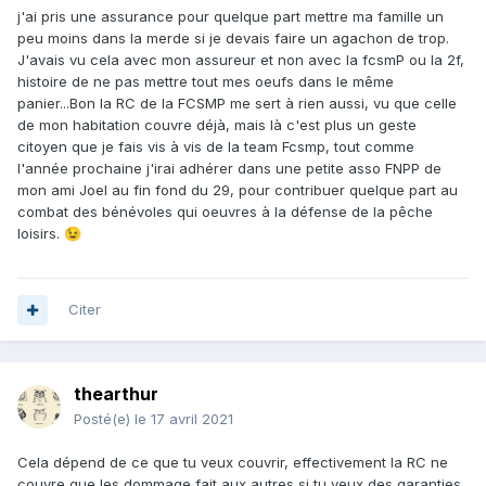
Le problème est que la responsabilité civile ne couvre que
j'ai pris une assurance pour quelque part mettre ma famille un
les dommages que tu peux causer aux autres. Les
peu moins dans la merde si je devais faire un agachon de trop.
banques, mutuelles et autres assurances proposent des
J'avais vu cela avec mon assureur et non avec la fcsmP ou la 2f,
contrats "Accidents de la vie" qui sont censés te protéger -
histoire de ne pas mettre tout mes oeufs dans le même
toi - également.
panier...Bon la RC de la FCSMP me sert à rien aussi, vu que celle
de mon habitation couvre déjà, mais là c'est plus un geste
https://www.service-public.fr/particuliers/vosdroits/F3048
citoyen que je fais vis à vis de la team Fcsmp, tout comme
l'année prochaine j'irai adhérer dans une petite asso FNPP de
Je ne souscris pas à ce type de garantie mais je suis
mon ami Joel au fin fond du 29, pour contribuer quelque part au
également intéressé par les retours d'expérience sur ces
combat des bénévoles qui oeuvres à la défense de la pêche
contrats
loisirs.
😉
Citer
thearthur
Posté(e)
le 17 avril 2021
Cela dépend de ce que tu veux couvrir, effectivement la RC ne
couvre que les dommage fait aux autres si tu veux des garanties