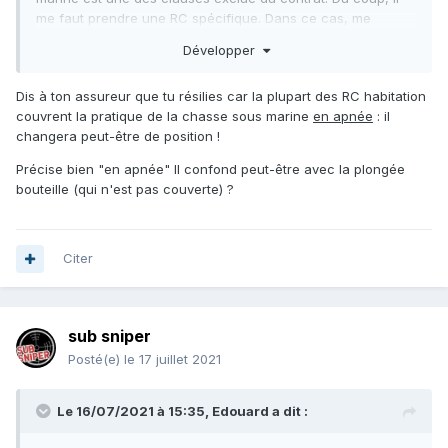
me faut prendre une RC spécifique. Dans ce cas, me
FCSMP?
conseillez vous de voir avec celle de la
Développer
Je précise que c'est pour débuter. Merci d'avance pour
vos retours.
Dis à ton assureur que tu résilies car la plupart des RC habitation
couvrent la pratique de la chasse sous marine
en apnée
: il
A+
changera peut-être de position !
Précise bien "en apnée" Il confond peut-être avec la plongée
bouteille (qui n'est pas couverte) ?
Citer
sub sniper
Posté(e)
le 17 juillet 2021
Le 16/07/2021 à 15:35,
Edouard
a dit :