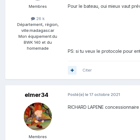
Pour le bateau, oui mieux vaut pré
Membres
26 k
Département, région,
ville:
madagascar
Mon équipement:
du
BWK 140 et du
homemade
PS: si tu veux le protocole pour en
Citer
elmer34
Posté(e)
le 17 octobre 2021
RICHARD LAPENE concessionnaire yam 
Membres