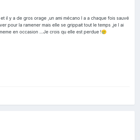
la et il y a de gros orage ,un ami mécano l a a chaque fois sauvé
uver pour la ramener mais elle se grippait tout le temps ,je l ai
 meme en occasion ....Je crois qu elle est perdue !
🥲