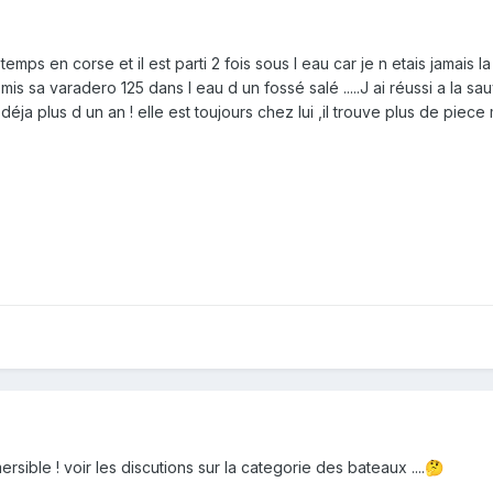
emps en corse et il est parti 2 fois sous l eau car je n etais jamais 
a mis sa varadero 125 dans l eau d un fossé salé .....J ai réussi a la sa
éja plus d un an ! elle est toujours chez lui ,il trouve plus de piece
rsible ! voir les discutions sur la categorie des bateaux ....
🤔