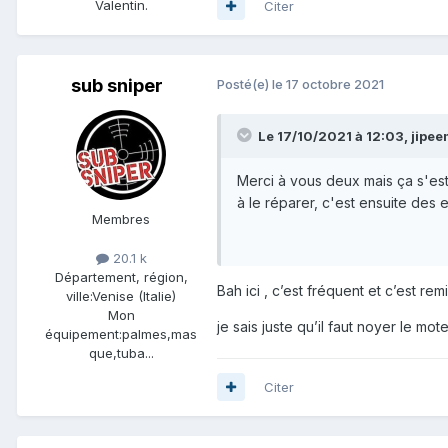
Valentin.
Citer
sub sniper
Posté(e)
le 17 octobre 2021
Le 17/10/2021 à 12:03,
jipe
Merci à vous deux mais ça s'est 
à le réparer, c'est ensuite des 
Membres
20.1 k
Département, région,
Bah ici , c’est fréquent et c’est re
ville:
Venise (Italie)
Mon
je sais juste qu’il faut noyer le 
équipement:
palmes,mas
que,tuba...
Citer