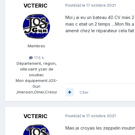
VCTERIC
Posté(e)
le 17 octobre 2021
Moi j ai eu un bateau 40 CV mais 2 t
mais c etait un 2 temps ....Mon fils 
amené chez le réparateur cela fait d
Membres
17.6 k
Département, région,
ville:
saint yzan de
soudiac
Mon équipement:
JOS-
Gun
,Imersion,Omer,Cressi
Citer
VCTERIC
Posté(e)
le 17 octobre 2021
Mais je croyais les zeppelin insubme