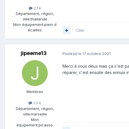
2.1 k
Département, région,
ville:
thailande
Mon équipement:
plein d
écailles
Citer
jipeeme13
Posté(e)
le 17 octobre 2021
Merci à vous deux mais ça s'est pas
réparer, c'est ensuite des ennuis i
Membres
1.3 k
Département, région,
ville:
marseille
Mon
équipement:
picasso.