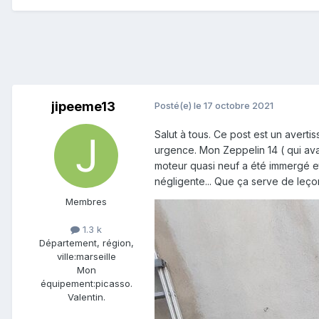
jipeeme13
Posté(e)
le 17 octobre 2021
Salut à tous. Ce post est un avert
urgence. Mon Zeppelin 14 ( qui ava
moteur quasi neuf a été immergé et 
négligente... Que ça serve de leço
Membres
1.3 k
Département, région,
ville:
marseille
Mon
équipement:
picasso.
Valentin.