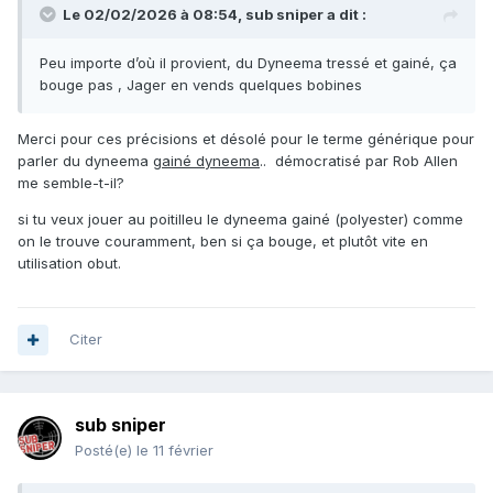
Le 02/02/2026 à 08:54,
sub sniper
a dit :
Peu importe d’où il provient, du Dyneema tressé et gainé, ça
bouge pas , Jager en vends quelques bobines
Merci pour ces précisions et désolé pour le terme générique pour
parler du dyneema
gainé dyneema
.. démocratisé par Rob Allen
me semble-t-il?
si tu veux jouer au poitilleu le dyneema gainé (polyester) comme
on le trouve couramment, ben si ça bouge, et plutôt vite en
utilisation obut.
Citer
sub sniper
Posté(e)
le 11 février