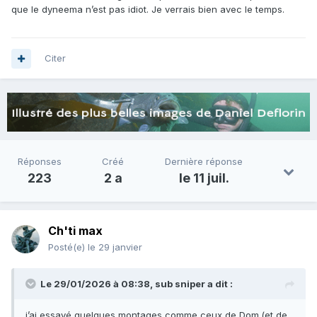
que le dyneema n’est pas idiot. Je verrais bien avec le temps.
Citer
Réponses
Créé
Dernière réponse
223
2 a
le 11 juil.
Ch'ti max
Posté(e)
le 29 janvier
Le 29/01/2026 à 08:38,
sub sniper
a dit :
j’ai essayé quelques montages comme ceux de Dom.(et de