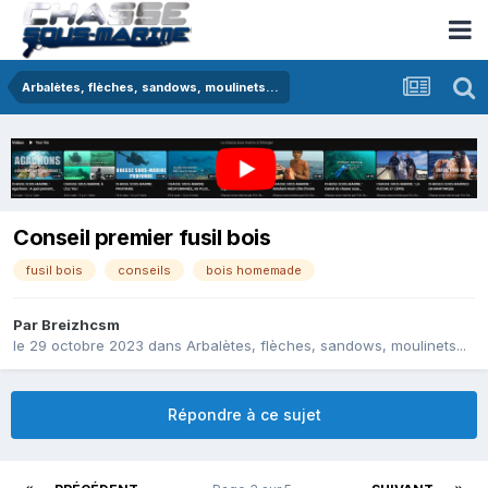
Arbalètes, flèches, sandows, moulinets...
Conseil premier fusil bois
fusil bois
conseils
bois homemade
Par
Breizhcsm
le 29 octobre 2023
dans
Arbalètes, flèches, sandows, moulinets...
Répondre à ce sujet