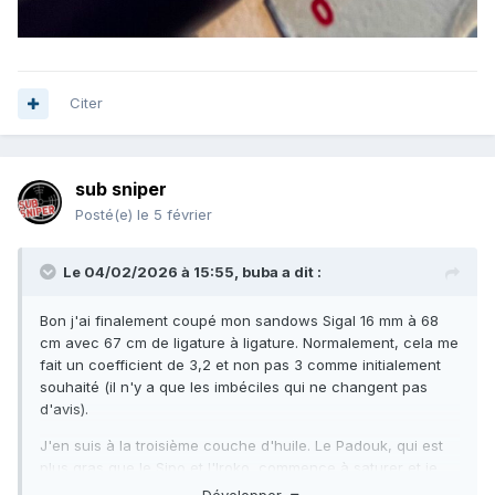
Citer
sub sniper
Posté(e)
le 5 février
Le 04/02/2026 à 15:55,
buba
a dit :
Bon j'ai finalement coupé mon sandows Sigal 16 mm à 68
cm avec 67 cm de ligature à ligature. Normalement, cela me
fait un coefficient de 3,2 et non pas 3 comme initialement
souhaité (il n'y a que les imbéciles qui ne changent pas
d'avis).
J'en suis à la troisième couche d'huile. Le Padouk, qui est
plus gras que le Sipo et l'Iroko, commence à saturer et je
commence à avoir une pellicule protectrice dure dessus.
Développer