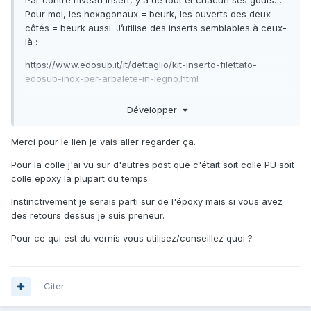
Par contre niveau insert, y a de tout et chacun ses goûts…
Pour moi, les hexagonaux = beurk, les ouverts des deux
côtés = beurk aussi. J’utilise des inserts semblables à ceux-
là
:
https://www.edosub.it/it/dettaglio/kit-inserto-filettato-
edosub-inox-per-arbalete-in-legno.html
mais attention pour les coller correctement, ne pas oublier
Développer
de faire une «cheminée » pour permettre l’évacuation de
l’air et la bonne pénétration de la colle
😉
Merci pour le lien je vais aller regarder ça.
En parlant de colle, tu penses utiliser quoi ?
Pour la colle j'ai vu sur d'autres post que c'était soit colle PU soit
colle epoxy la plupart du temps.
Instinctivement je serais parti sur de l'époxy mais si vous avez
des retours dessus je suis preneur.
Pour ce qui est du vernis vous utilisez/conseillez quoi ?
Citer