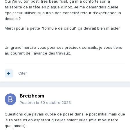
Oui j'ai vu ton post, très beau fusil, ça m'a conforté sur la
C'est une première approximation pour que l'ensemble soit
faisabilité de la tête en plaque d'inox. Je me demandais quelle
neutre. Tu pourra lester la tête avec un peu de plomb si trop
épaisseur utiliser, tu aurais des conseils/ retour d'expérience la
léger à la fin.
dessus ?
Pour la tête type Abellan commence par un patron en
Merci pour la petite "formule de calcul" ça devrait bien m'aider
papier et présente-le pour être sûr que tout tombe bien
avant de tracer/découper/cintrer l'inox.
Un grand merci a vous pour ces précieux conseils, je vous tiens
Forme la poignée en dernier quand tout le reste est fixé,
au courant de l'avancé des travaux.
surtout le mécanisme car c'est là que tu finalise la distance
détente/poignée. Façonne-la avec ton gant habituel. Sur ta
photo elle semble bien fine, mais dans ce domaine là c'est
chacun ses goûts.
Citer
Bon travail et montre nous le résultat !
Breizhcsm
Posté(e)
le 30 octobre 2023
Questions que j'avais oublié de poser dans le post initial mais que
je rajoute ici en espérant qu'elles soient vues (mieux vaut tard
que jamais).