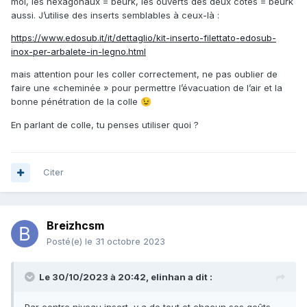
moi, les hexagonaux = beurk, les ouverts des deux côtés = beurk
aussi. J’utilise des inserts semblables à ceux-là
:
https://www.edosub.it/it/dettaglio/kit-inserto-filettato-edosub-
inox-per-arbalete-in-legno.html
mais attention pour les coller correctement, ne pas oublier de
faire une «cheminée » pour permettre l’évacuation de l’air et la
bonne pénétration de la colle
😉
En parlant de colle, tu penses utiliser quoi ?
Citer
Breizhcsm
Posté(e)
le 31 octobre 2023
Le 30/10/2023 à 20:42,
elinhan
a dit :