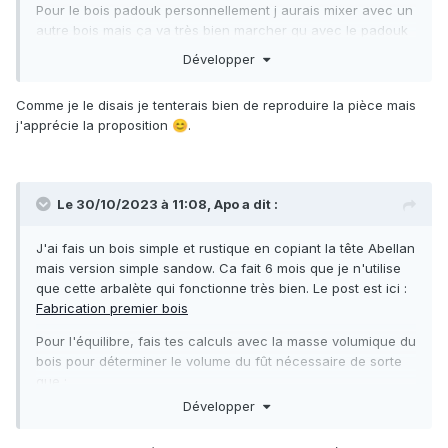
Pour le bois padouk personnellement j aurais mixer avec un
autre bois mais ça va très bien marcher qu avec le padouk
également
👍
Développer
Comme je le disais je tenterais bien de reproduire la pièce mais
j'apprécie la proposition
.
😊
Le 30/10/2023 à 11:08,
Apo
a dit :
J'ai fais un bois simple et rustique en copiant la tête Abellan
mais version simple sandow. Ca fait 6 mois que je n'utilise
que cette arbalète qui fonctionne très bien. Le post est ici :
Fabrication premier bois
Pour l'équilibre, fais tes calculs avec la masse volumique du
bois pour déterminer le volume du fût nécessaire de sorte
que
:
Développer
volume du fût (cm3) = masse du fut (g) + masse de
l'accastillage (mécanisme,fleche,moulinet,tête, visserie)(g).