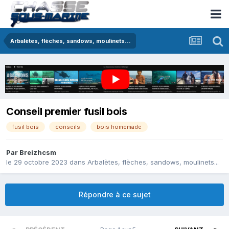
Arbalètes, flèches, sandows, moulinets...
Conseil premier fusil bois
fusil bois
conseils
bois homemade
Par
Breizhcsm
le 29 octobre 2023
dans
Arbalètes, flèches, sandows, moulinets...
Répondre à ce sujet