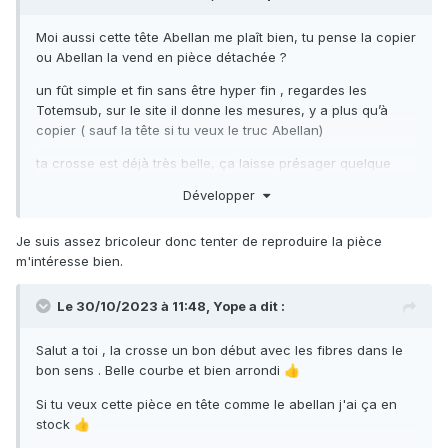
avez des conseils supplémentaires ou des retours
d'expériences ne vous privez pas cela m'intéresse
Moi aussi cette tête Abellan me plaît bien, tu pense la copier
beaucoup.
ou Abellan la vend en pièce détachée ?
un fût simple et fin sans être hyper fin , regardes les
Totemsub, sur le site il donne les mesures, y a plus qu’à
copier ( sauf la tête si tu veux le truc Abellan)
ta crosse est déjà très belle, ça laisse présager quelque
chose de te bon au final….
Développer
Je suis assez bricoleur donc tenter de reproduire la pièce
m'intéresse bien.
Le 30/10/2023 à 11:48,
Yope
a dit :
Salut a toi , la crosse un bon début avec les fibres dans le
bon sens . Belle courbe et bien arrondi
👍
Si tu veux cette pièce en tête comme le abellan j'ai ça en
stock
👍