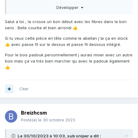
disposition mais je me demande si la densité n'est pas trop
Développer
importante, si c'est en effet le cas je ne suis pas contre des
idées d'essences qui pourraient équilibrer le fusil en
Salut a toi , la crosse un bon début avec les fibres dans le bon
alternant les couches dans le lamellé collé
. Précision qui a
sens . Belle courbe et bien arrondi
👍
peut être son importance je ne vise pas un fut
particulièrement fin pour une première fabrication.
Si tu veux cette pièce en tête comme le abellan j'ai ça en stock
avec passe fil sur le dessus et passe fil dessous intégré.
👍
J'ai choisi un mécanisme ermes après avoir lu les autres
sujets sur le forum, ils semblent faciles à installer et fiables.
Pour le bois padouk personnellement j aurais mixer avec un autre
bois mais ça va très bien marcher qu avec le padouk également
Le système de tête ouverte présent sur les abellan Denton,
fait avec me semble t-il une plaque d'inox me plaît
👍
beaucoup, est ce que certains d'entre vous auraient des
retours dessus ?
Citer
J'ai réalisé un test avec des chutes de padouk et d'ipé pour
la poignée mais je ne suis pas encore certain d'utiliser ce
test, je me dis que l'ipé de la poignée pourrait équilibrer un
fusil ayant tendance à piquer du nez mais pas certain de
Breizhcsm
ça.
Posté(e)
le 30 octobre 2023
Je vous joins quelques photos de la poignée test.
Je vous remercie d'avance pour les réponses, et si vous
Le 30/10/2023 à 10:03,
sub sniper
a dit :