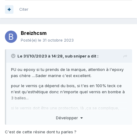
Citer
Breizhcsm
Posté(e)
le 31 octobre 2023
Le 31/10/2023 à 14:28,
sub sniper
a dit :
PU ou epoxy si tu prends de la marque, attention à l'epoxy
pas chère ....Sader marine c'est excellent.
pour le vernis ça dépend du bois, si t'es en 100% teck ce
n'est qu'esthétique donc n'importe quel vernis en bombe à
3 balles...
si le vernis doit être une protection, là ,ça se complique,
monocomposant ou bi composant, mat ou brillant, pistolet
Développer
ou brosse, bref il y a pas mal d'options
C'est de cette résine dont tu parles ?