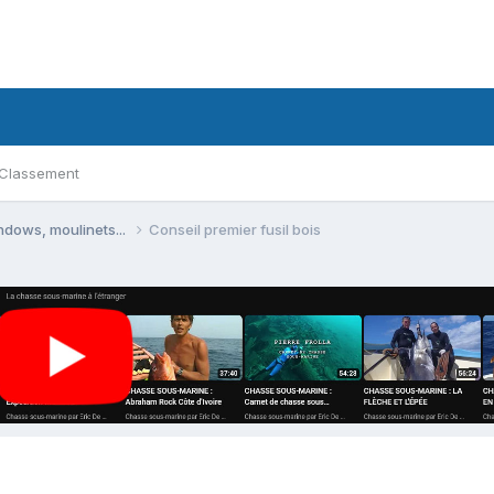
Classement
ndows, moulinets...
Conseil premier fusil bois