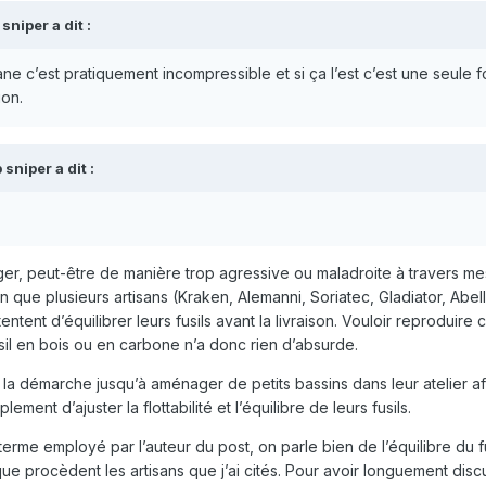
 sniper
a dit :
ne c’est pratiquement incompressible et si ça l’est c’est une seule fo
ion.
 sniper
a dit :
ger, peut-être de manière trop agressive ou maladroite à travers me
in que plusieurs artisans (Kraken, Alemanni, Soriatec, Gladiator, Abel
ntent d’équilibrer leurs fusils avant la livraison. Vouloir reproduire 
fusil en bois ou en carbone n’a donc rien d’absurde.
la démarche jusqu’à aménager de petits bassins dans leur atelier af
lement d’ajuster la flottabilité et l’équilibre de leurs fusils.
 terme employé par l’auteur du post, on parle bien de l’équilibre du fus
 que procèdent les artisans que j’ai cités. Pour avoir longuement dis