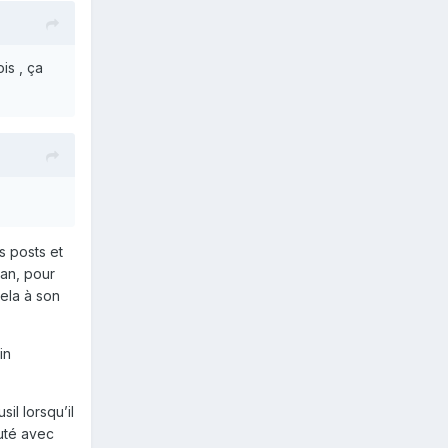
is , ça
s posts et
lan, pour
cela à son
in
il lorsqu’il
cuté avec