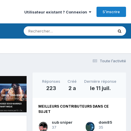
S’inscrire
Utilisateur existant ? Connexion
Toute l’activité
Réponses
Créé
Dernière réponse
223
2 a
le 11 juil.
MEILLEURS CONTRIBUTEURS DANS CE
SUJET
sub sniper
dom85
37
35