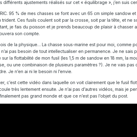
différents ajustements réalisés sur cet « équilibrage », j’en suis cer
CTERIC. 95 % de mes chasses se font avec un 65 cm simple sandow et
dent. Ces fusils coulent soit par la crosse, soit par la tête, et ne s
tant, je fais du poisson et je prends beaucoup de plaisir à chasser 
trouvera son compte.
s lois de la physique… La chasse sous-marine est pour moi, comme p
e n’ai pas besoin de tout intellectualiser en permanence. Je ne sais 
sur la flottabilité de mon fusil (les 1,5 m de sandow en 18 mm, la mo
sse, ou une combinaison de plusieurs paramètres ?). Je ne vais pas
. Je n’en ai ni le besoin ni l’envie.
, c’est cette vidéo dans laquelle on voit clairement que le fusil flo
coule très lentement ensuite. Je n’ai pas d’autres vidéos, mais je pe
se finalement pas grand monde et que ce n’est pas l’objet du post.
 Le fusil pointait vers le bas pratiquement verticalement.
essaire pour le maintenir à l'horizontal et j'ai fait fondre le plomb 
ière du fusil.