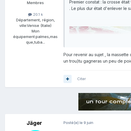
Premier constat : la crosse était
Membres
. Le plus dur était d'enlever le s
20.1 k
Département, région,
ville:
Venise (Italie)
Mon
équipement:
palmes,mas
que,tuba...
Pour revenir au sujet , la massette 
un trou)tu gagneras un peu de poid
Citer
Jäger
Posté(e)
le 9 juin