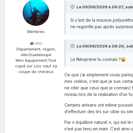
Le 09/06/2026 à 06:27,
sub
Si c’est de la mousse polyurétha
ne regonfle pas après surpress
Membres
983
Le 09/06/2026 à 06:20,
sub
Département, région,
ville:
Guadeloupe
Le Néoprène tu connais ?
😜
Mon équipement:
Tout
copié sur Loïc sauf sa
coupe de cheveux
Ce que j’ai simplement voulu parta
mes vidéos, c’est que je suis certa
ne citer que ceux que je connais) te
niveau lors de la réalisation d’un 
Certains artisans ont même poussé 
d’effectuer des tirs sur cible ou simp
Par « équilibre naturel », qui est le
n’est pas tenu en main. C’est ainsi