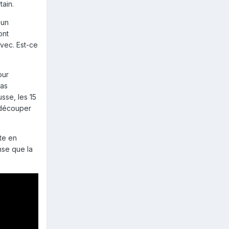
tain.
 un
ont
avec. Est-ce
our
pas
usse, les 15
 découper
tte en
nse que la
pour en