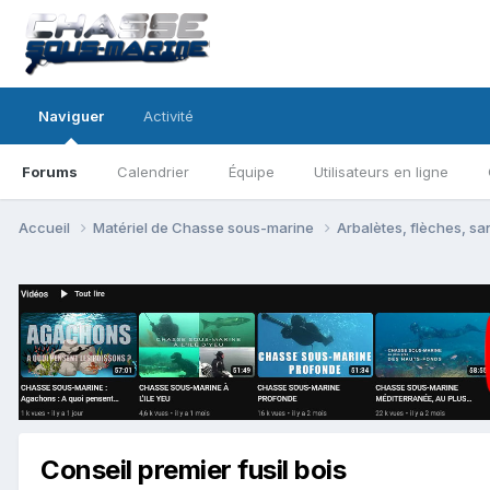
Naviguer
Activité
Forums
Calendrier
Équipe
Utilisateurs en ligne
Accueil
Matériel de Chasse sous-marine
Arbalètes, flèches, sa
Conseil premier fusil bois