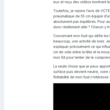
eux et reçu des vidéos montrant les 
Toutefois, je rejoins l’avis de V
pneumatique de 55 cm équipé d’un tri
absolument pas équilibrés. Pour au
donc réellement utile ? Chacun y 
Concernant mon fusil qui défie le
beaucoup, une activité de loisir. J
expliquer précisément ce qui influe 
cm de vide entre la tête et la mou
mon fût pour tenter de le comprendre
La seule chose que je peux apporter
surface puis devient neutre, voire 
flottabilité de mon fusil n’intéres
Deuxième problème : l'équilibre.
J'ai donc déterminé la masse néc
faire une masselotte fixée à l'arr