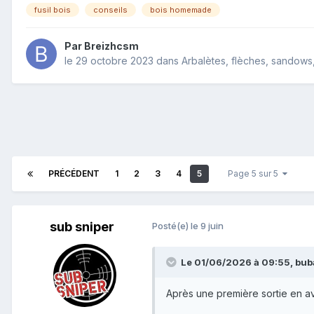
fusil bois
conseils
bois homemade
Par
Breizhcsm
le 29 octobre 2023
dans
Arbalètes, flèches, sandows, 
PRÉCÉDENT
1
2
3
4
5
Page 5 sur 5
sub sniper
Posté(e)
le 9 juin
Le 01/06/2026 à 09:55,
bub
Après une première sortie en avr