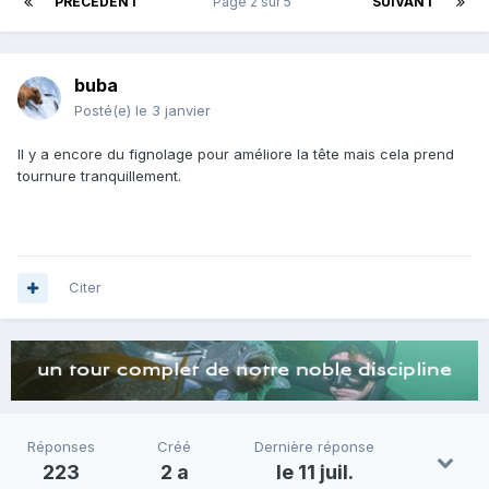
PRÉCÉDENT
Page 2 sur 5
SUIVANT
buba
Posté(e)
le 3 janvier
Il y a encore du fignolage pour améliore la tête mais cela prend
tournure tranquillement.
Citer
Réponses
Créé
Dernière réponse
223
2 a
le 11 juil.