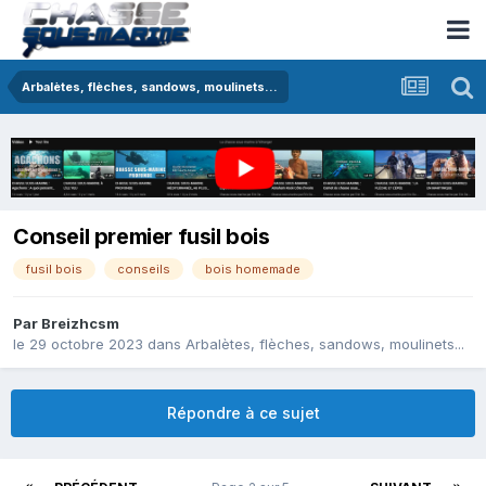
Arbalètes, flèches, sandows, moulinets...
Conseil premier fusil bois
fusil bois
conseils
bois homemade
Par
Breizhcsm
le 29 octobre 2023
dans
Arbalètes, flèches, sandows, moulinets...
Répondre à ce sujet