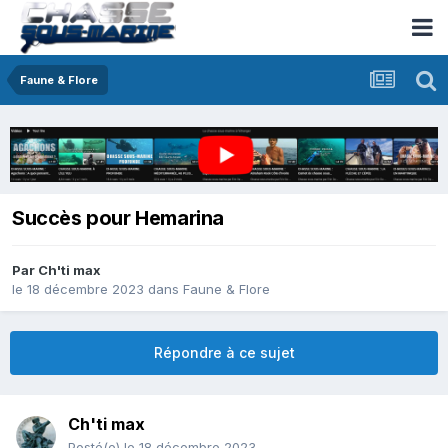
Faune & Flore
Succès pour Hemarina
Par
Ch'ti max
le 18 décembre 2023
dans
Faune & Flore
Répondre à ce sujet
Ch'ti max
Posté(e)
le 18 décembre 2023