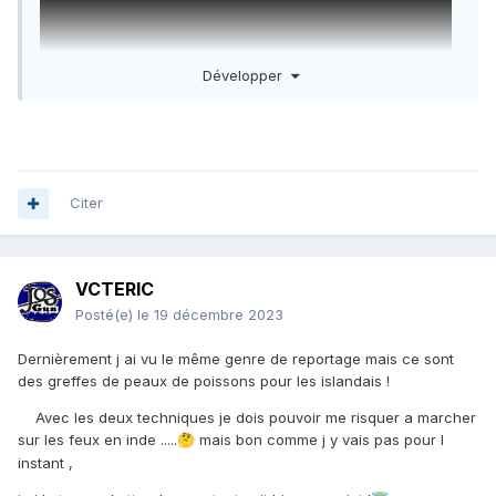
Développer
Citer
Merci ! Là c'est pas un génocide, c'est un
vér
itable
ver
micide!
VCTERIC
Posté(e)
le 19 décembre 2023
Dernièrement j ai vu le même genre de reportage mais ce sont
des greffes de peaux de poissons pour les islandais !
Avec les deux techniques je dois pouvoir me risquer a marcher
sur les feux en inde .....
mais bon comme j y vais pas pour l
🤔
instant ,