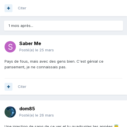
Citer
1 mois après...
Saber Me
Posté(e)
le 25 mars
Pays de fous, mais avec des gens bien. C'est génial ce
pansement, je ne connaissais pas.
Citer
dom85
Posté(e)
le 26 mars
Une injection de sang de ce ver et tu quadruples tes apnées
😇