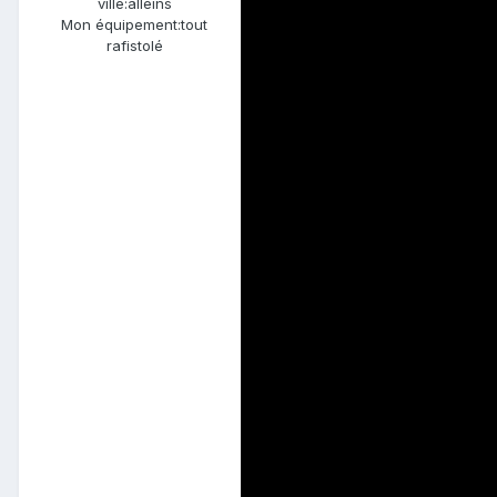
ville:
alleins
Mon équipement:
tout
rafistolé