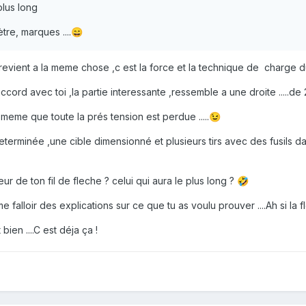
 plus long
tre, marques ....
😄
evient a la meme chose ,c est la force et la technique de charge du 
ord avec toi ,la partie interessante ,ressemble a une droite .....de 
meme que toute la prés tension est perdue .....
😉
terminée ,une cible dimensionné et plusieurs tirs avec des fusils dans
gueur de ton fil de fleche ? celui qui aura le plus long ?
🤣
e falloir des explications sur ce que tu as voulu prouver ....Ah si la 
 bien ....C est déja ça !