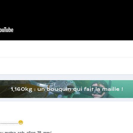
............
😁
au-metre-rob-allen-18-mm/