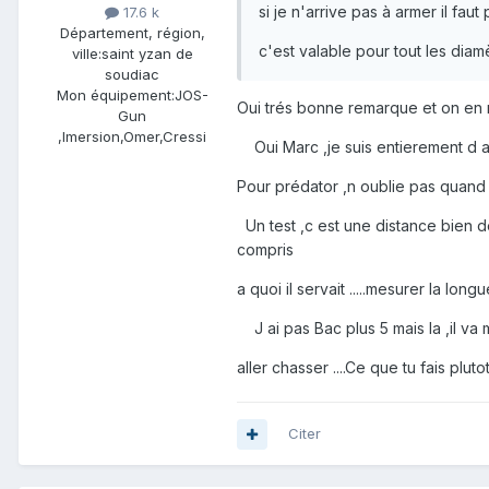
si je n'arrive pas à armer il faut
17.6 k
Département, région,
c'est valable pour tout les diamè
ville:
saint yzan de
soudiac
Mon équipement:
JOS-
Oui trés bonne remarque et on en r
Gun
,Imersion,Omer,Cressi
Oui Marc ,je suis entierement d acc
Pour prédator ,n oublie pas quand 
Un test ,c est une distance bien de
compris
a quoi il servait .....mesurer la lon
J ai pas Bac plus 5 mais la ,il va m
aller chasser ....Ce que tu fais plutot
Citer