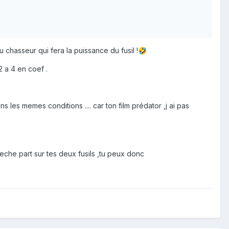
chasseur qui fera la puissance du fusil !
🤣
2 a 4 en coef .
 les memes conditions .... car ton film prédator ,j ai pas
fleche part sur tes deux fusils ,tu peux donc