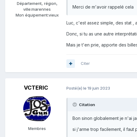
Département, région,
Merci de m'avoir rappelé cela
ville:
marennes
Mon équipement:
vieux
Luc, c'est assez simple, des stat , 
Donc, si tu as une autre interpréta
Mais je t'en prie, apporte des billes
Citer
VCTERIC
Posté(e)
le 19 juin 2023
Citation
Bon sinon globalement je n'ai 
Membres
si j'arme trop facilement, il faut 