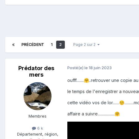
PRÉCÉDENT
1
2
Page 2 sur 2
Prédator des
Posté(e)
le 18 juin 2023
mers
oufff........
..retrouver une copie au fo
🤗
le temps de l'enregistrer a nouveau s
cette vidéo vos de lor.......
.........
☺️
affaire a suivre..................
🤗
Membres
6 k
Département, région,