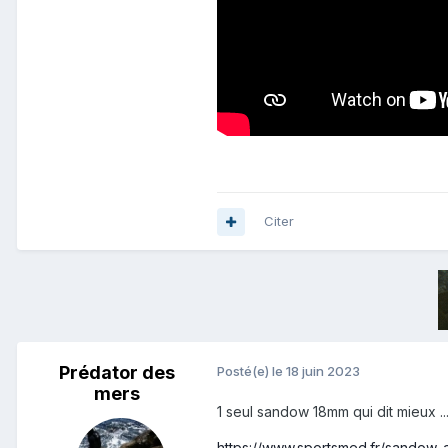
Citer
Prédator des
Posté(e)
le 18 juin 2023
mers
1 seul sandow 18mm qui dit mieux ...........
https://www.sportsmed.fr/sandow-