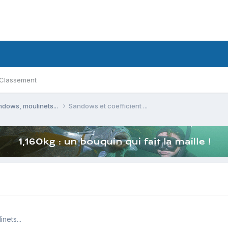
Classement
ndows, moulinets...
Sandows et coefficient ...
nets...