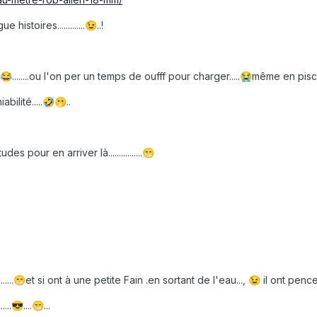
istoires.............
..!
😉
........ou l'on per un temps de oufff pour charger.....
même en piscin
😂
😭
ilité.....
..
🤣
🫢
s pour en arriver là................
😁
.....
et si ont à une petite Fain .en sortant de l'eau...,
il ont pencer a
😁
😉
...
....
...
😎
😁