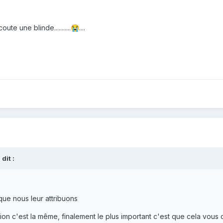
ute une blinde...........
....
😭
 dit :
que nous leur attribuons
ion c'est la même, finalement le plus important c'est que cela vous