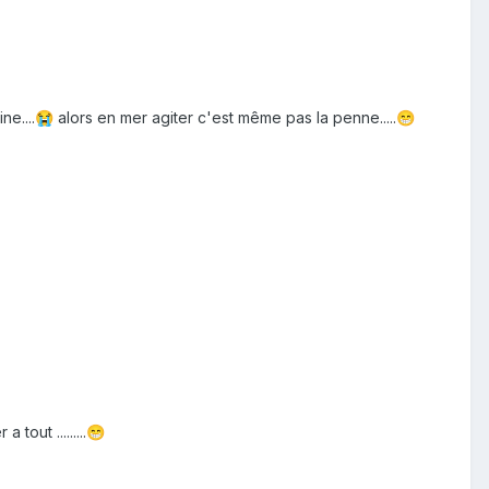
e....
alors en mer agiter c'est même pas la penne.....
😭
😁
 tout .........
😁