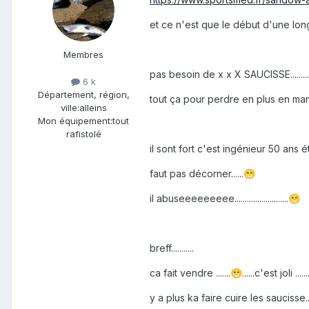
et ce n'est que le début d'une longue h
Membres
pas besoin de x x X SAUCISSE.........
6 k
Département, région,
tout ça pour perdre en plus en maniab
ville:
alleins
Mon équipement:
tout
rafistolé
il sont fort c'est ingénieur 50 ans étude
faut pas décorner......
😁
il abuseeeeeeeee..........................
😁
breff...........
ca fait vendre .......
......c'est joli ........
😁
y a plus ka faire cuire les saucisse....