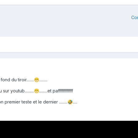
Co
nd du tiroir........
.........
😁
ur youtub..........
.........et paffffffffffff
😁
.mon premier teste et le dernier .........
.....
🤣