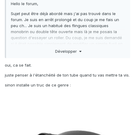
Hello le forum,
Sujet peut être déjà abordé mais j'ai pas trouvé dans le
forum. Je suis en arrêt prolongé et du coup je me fais un
peu ch... Je suis un habitué des flingues classiques
monobrin ou double tête ouverte mais là je me posais la
question d'essayer un roller. Du coup, je me suis demandé
si il était possible simplement de modifier un simple fusil en
roller basic ?
Développer
J'ai un vieux 75 H.Dessault sans guide flèche simple tête
oui, ca se fait.
fermée. Auw dernières nouvelles la cassette tenait encore
la flèche.
juste penser à l'étanchéité de ton tube quand tu vas mettre ta vis.
Est il possible de changer simplement la tête. Adapter une
sinon installe un truc de ce genre
:
vis en dessous pour le retour du sandow et zou ?