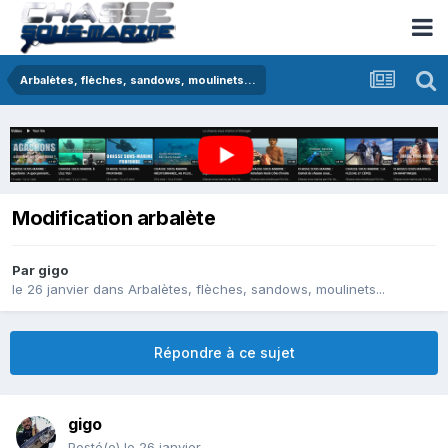
Arbalètes, flèches, sandows, moulinets...
Modification arbalète
Par
gigo
le 26 janvier
dans
Arbalètes, flèches, sandows, moulinets...
Répondre à ce sujet
gigo
Posté(e)
le 26 janvier