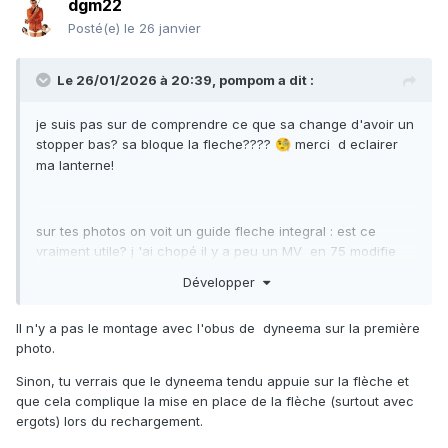
dgm22
Posté(e)
le 26 janvier
Le 26/01/2026 à 20:39,
pompom
a dit :
je suis pas sur de comprendre ce que sa change d'avoir un
stopper bas? sa bloque la fleche????
merci d eclairer
🧐
ma lanterne!
sur tes photos on voit un guide fleche integral : est ce
vraiment utile? j 'ai chopé il y a peu un MV en 75 modifie
avec un tube carbone 28mm, mais sans guide fleche
Développer
integral. tous mes autres guns en ont, je me posais la
question d'en trouver un si sa se fait encore ... (a vrai dire le
Il n'y a pas le montage avec l'obus de dyneema sur la première
MV pas encore testé)....
photo.
Sinon, tu verrais que le dyneema tendu appuie sur la flèche et
que cela complique la mise en place de la flèche (surtout avec
ergots) lors du rechargement.