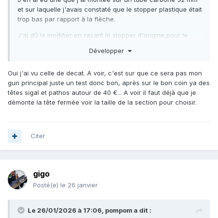
et sur laquelle j'avais constaté que le stopper plastique était
trop bas par rapport à la flèche.
J'ai dû la modifier en rasant le stopper d'origine pour le
remplacer par un modèle inox.
Développer
De plus, cette tête est plus large et plus lourde que la
Pathos, ce qui réduit la maniabilité et change l'équilibre du
Oui j'ai vu celle de decat. A voir, c'est sur que ce sera pas mon
fusil.
gun principal juste un test donc bon, après sur le bon coin ya des
têtes sigal et pathos autour de 40 €... A voir il faut déjà que je
démonte la tête fermée voir la taille de la section pour choisir.
Citer
gigo
Posté(e)
le 26 janvier
Le 26/01/2026 à 17:06,
pompom
a dit :