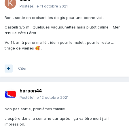
Posté(e)
le 11 octobre 2021
Bon , sortie en croisant les doigts pour une bonne visi .
Castelli 3/5 m . Quelques vaguounettes mais plutôt calme . Mer
d'huile côté Lérat .
Vu 1 bar à peine maillé , idem pour le mulet , pour le reste ...
tirage de vieilles
.
🥰
Citer
harpon44
Posté(e)
le 12 octobre 2021
Non pas sortie, problèmes famille.
J espère dans la semaine car après ça va être mort j ai l
impression.