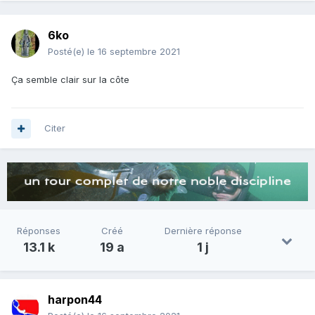
6ko
Posté(e)
le 16 septembre 2021
Ça semble clair sur la côte
Citer
Réponses
Créé
Dernière réponse
13.1 k
19 a
1 j
harpon44