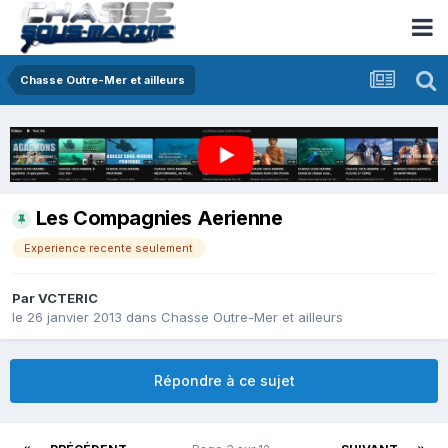
Chasse Outre-Mer et ailleurs
Les Compagnies Aerienne
Experience recente seulement
Par
VCTERIC
le 26 janvier 2013
dans
Chasse Outre-Mer et ailleurs
Répondre à ce sujet