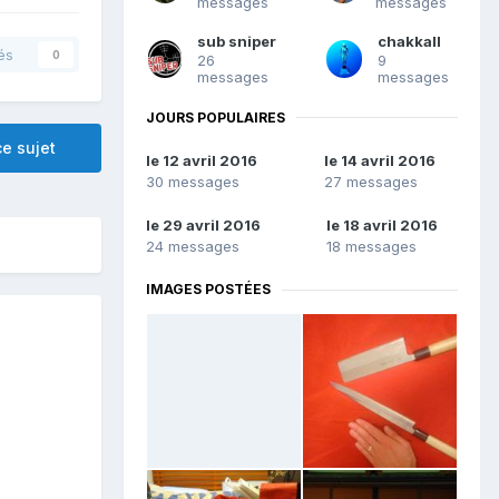
messages
messages
sub sniper
chakkall
és
0
26
9
messages
messages
JOURS POPULAIRES
e sujet
le 12 avril 2016
le 14 avril 2016
30 messages
27 messages
le 29 avril 2016
le 18 avril 2016
24 messages
18 messages
IMAGES POSTÉES