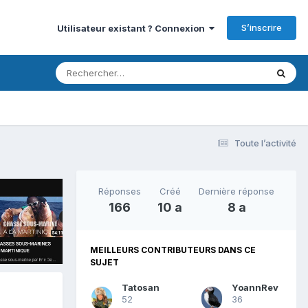
S’inscrire
Utilisateur existant ? Connexion
Toute l’activité
Réponses
Créé
Dernière réponse
166
10 a
8 a
MEILLEURS CONTRIBUTEURS DANS CE
SUJET
Tatosan
YoannRev
52
36