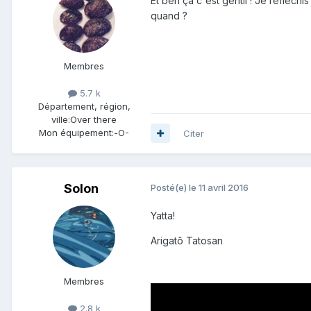
Et ben ça c'est gentil ! Je réfléchi
quand ?
Membres
5.7 k
Département, région,
ville:
Over there
Mon équipement:
-O-
Citer
Solon
Posté(e)
le 11 avril 2016
Yatta!
Arigatô Tatosan
Membres
2.8 k