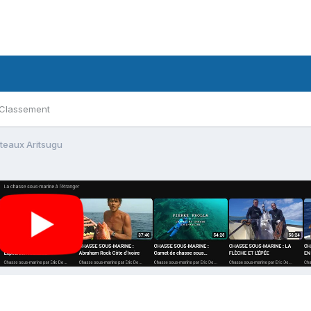
Classement
teaux Aritsugu