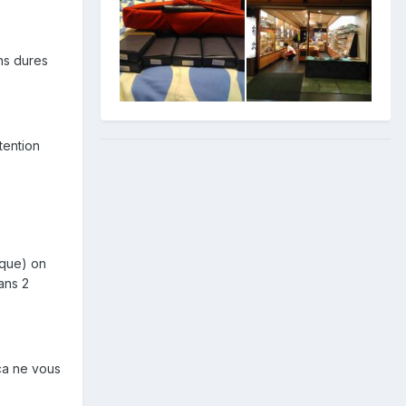
ns dures
tention
ique) on
ans 2
 ça ne vous