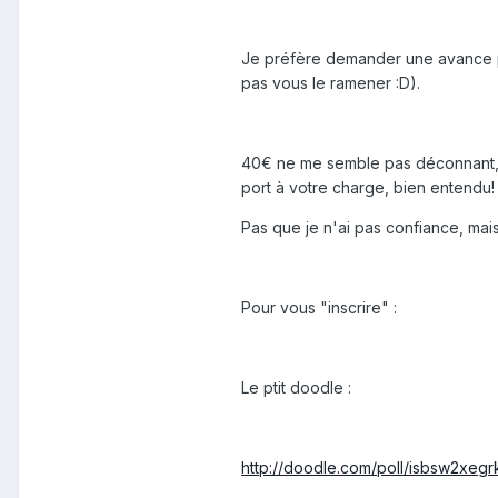
Je préfère demander une avance po
pas vous le ramener :D).
40€ ne me semble pas déconnant, pa
port à votre charge, bien entendu! 
Pas que je n'ai pas confiance, mais
Pour vous "inscrire" :
Le ptit doodle :
http://doodle.com/poll/isbsw2xeg