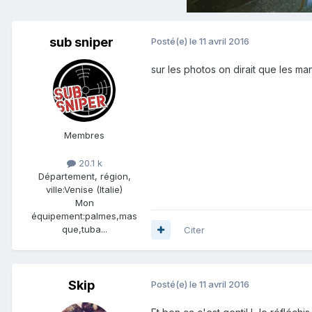
sub sniper
Posté(e)
le 11 avril 2016
sur les photos on dirait que les m
Membres
20.1 k
Département, région,
ville:
Venise (Italie)
Mon
équipement:
palmes,mas
que,tuba...
Citer
Skip
Posté(e)
le 11 avril 2016