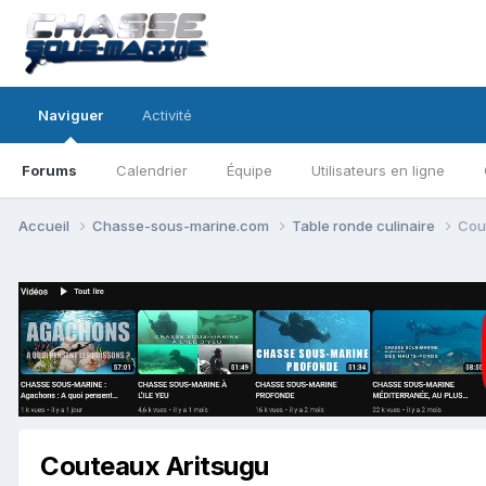
Naviguer
Activité
Forums
Calendrier
Équipe
Utilisateurs en ligne
Accueil
Chasse-sous-marine.com
Table ronde culinaire
Cou
Couteaux Aritsugu