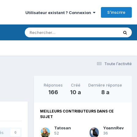
S’inscrire
Utilisateur existant ? Connexion
Toute l’activité
Réponses
Créé
Dernière réponse
166
10 a
8 a
MEILLEURS CONTRIBUTEURS DANS CE
SUJET
Tatosan
YoannRev
és
52
36
0