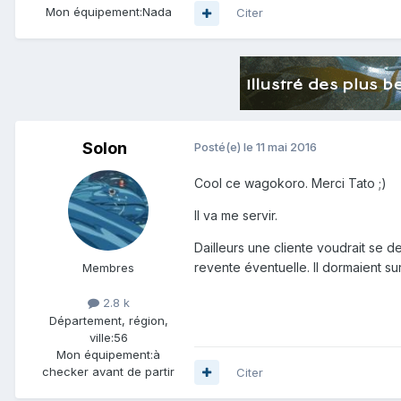
Mon équipement:
Nada
Citer
Solon
Posté(e)
le 11 mai 2016
Cool ce wagokoro. Merci Tato ;)
Il va me servir.
Dailleurs une cliente voudrait se de
revente éventuelle. Il dormaient su
Membres
2.8 k
Département, région,
ville:
56
Mon équipement:
à
checker avant de partir
Citer