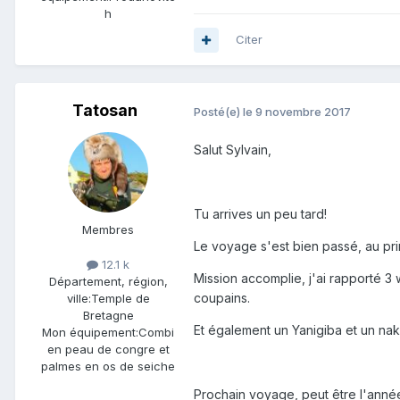
h
Citer
Tatosan
Posté(e)
le 9 novembre 2017
Salut Sylvain,
Tu arrives un peu tard!
Membres
Le voyage s'est bien passé, au pr
12.1 k
Mission accomplie, j'ai rapporté 3 
Département, région,
coupains.
ville:
Temple de
Bretagne
Et également un Yanigiba et un naki
Mon équipement:
Combi
en peau de congre et
palmes en os de seiche
Prochain voyage, peut être l'année 