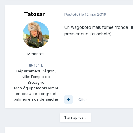
Tatosan
Posté(e)
le 12 mai 2016
Un wagokoro mais forme 'ronde' tu v
premier que j'ai acheté)
Membres
12.1 k
Département, région,
ville:
Temple de
Bretagne
Mon équipement:
Combi
en peau de congre et
palmes en os de seiche
Citer
1 an après...