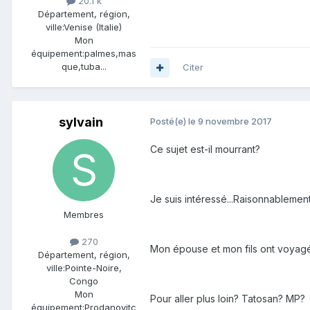
20.1 k
Département, région,
ville:
Venise (Italie)
Mon
équipement:
palmes,mas
que,tuba...
Citer
sylvain
Posté(e)
le 9 novembre 2017
Ce sujet est-il mourrant?
Je suis intéressé...Raisonnablement 
Membres
270
Mon épouse et mon fils ont voyagé là
Département, région,
ville:
Pointe-Noire,
Congo
Mon
Pour aller plus loin? Tatosan? MP?
équipement:
Prodanovitc