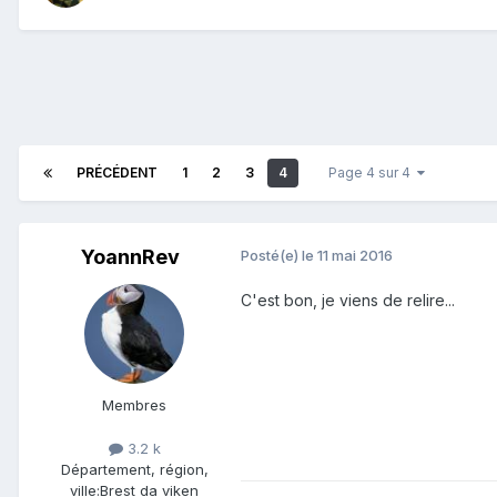
PRÉCÉDENT
1
2
3
4
Page 4 sur 4
YoannRev
Posté(e)
le 11 mai 2016
C'est bon, je viens de relire...
Membres
3.2 k
Département, région,
ville:
Brest da viken