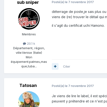
sub sniper
Posté(e)
le 7 novembre 2017
déterrage de poste,je sais plus ou 
viens de (re) trouver le détail qui 
il s'agit du certificat uchi Hamono.
Membres
20.1 k
Département, région,
ville:
Venise (Italie)
Mon
équipement:
palmes,mas
que,tuba...
Citer
Tatosan
Posté(e)
le 7 novembre 2017
Je viens de lire le label, il est s
peuvent y prétendre et ce n'est pa