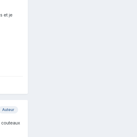
s et je
Auteur
es couteaux