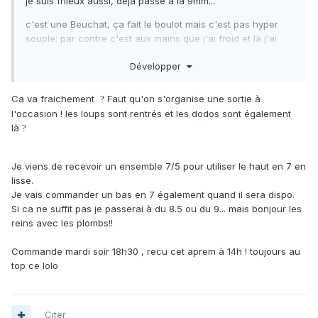
je suis frileux aussi, déjà passé à la 9mm...
c'est une Beuchat, ça fait le boulot mais c'est pas hyper
souple; par contre c'est aux mains que j'ai froid et là j'ai
pas trouvé de solution!
Développer
Ca va fraichement
Faut qu'on s'organise une sortie à
?
l'occasion ! les loups sont rentrés et les dodos sont également
là
?
Je viens de recevoir un ensemble 7/5 pour utiliser le haut en 7 en
lisse.
Je vais commander un bas en 7 également quand il sera dispo.
Si ca ne suffit pas je passerai à du 8.5 ou du 9... mais bonjour les
reins avec les plombs!!
Commande mardi soir 18h30 , recu cet aprem à 14h ! toujours au
top ce lolo
Citer