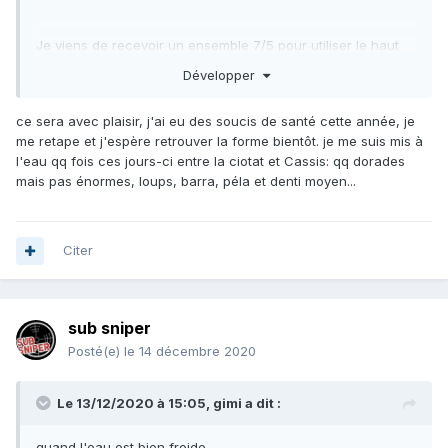
Je viens de recevoir un ensemble 7/5 pour utiliser le haut
en 7 en lisse.
Développer
Je vais commander un bas en 7 également quand il sera
dispo.
ce sera avec plaisir, j'ai eu des soucis de santé cette année, je
Si ca ne suffit pas je passerai à du 8.5 ou du 9... mais
me retape et j'espère retrouver la forme bientôt. je me suis mis à
bonjour les reins avec les plombs!!
l'eau qq fois ces jours-ci entre la ciotat et Cassis: qq dorades
mais pas énormes, loups, barra, péla et denti moyen...
Commande mardi soir 18h30 , recu cet aprem à 14h !
toujours au top ce lolo
Citer
sub sniper
Posté(e)
le 14 décembre 2020
Le 13/12/2020 à 15:05,
gimi
a dit :
quand l'eau est bien froide,