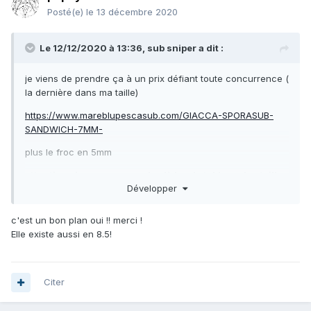
Posté(e)
le 13 décembre 2020
Le 12/12/2020 à 13:36,
sub sniper
a dit :
je viens de prendre ça à un prix défiant toute concurrence (
la dernière dans ma taille)
https://www.mareblupescasub.com/GIACCA-SPORASUB-
SANDWICH-7MM-
plus le froc en 5mm
attention si vous commandez là bas le tableau des tailles
Développer
est faux il faut rajouter une taille.
c'est un bon plan oui !! merci !
Elle existe aussi en 8.5!
Citer